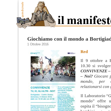
Giochiamo con il mondo a Bortigia
1 Ottobre 2016
Red
Il 9 ottobre a B
10.30 si svolger
CONVIVENZE – Tu
– Noi?
Giocare p
mondo, per c
relazionarsi con g
Il Laboratorio “
mondo” offre u
ospita il “bisogn