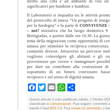
diritto alla città e ad ambienti di vita e
significativi per bambine e bambini.
Il Laboratorio si inquadra tra le attività prom
del protocollo di intesa “Un progetto di integr
per la Sardegna” e fa parte di
CONVIVENZE – Tu
– noi?
iniziativa che ha luogo domenica 9 
Bortigiadas, a partire dalle ore 10.30. La giorn
tema della migrazione come opportunità di cres
umana per stimolare la reciproca conoscenza e
comunità diverse. Attraverso un percorso mult
vogliono coinvolgere gli abitanti e gli os
provenienze per vivere e immaginare possibi
per dare un contributo alla costruzione di
soprattutto di un futuro convissuto basat
reciproco e sul senso di dignità umana.
Facebook
Twitter
Email
WhatsApp
Condividi
Questo articolo è stato pubblicato sabato, 1 Ottobre 201
classificato in
Comunicazioni
. Puoi seguire i commenti a
tramite il feed
RSS 2.0
. Puoi
inviare un commento
, o fa