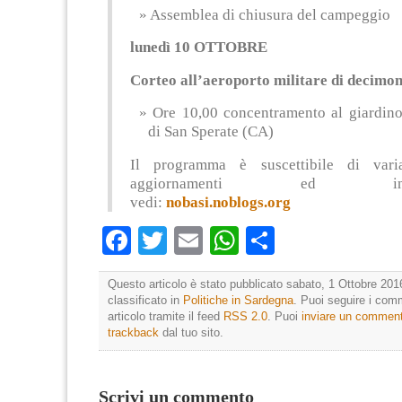
Assemblea di chiusura del campeggio
lunedì 10 OTTOBRE
Corteo all’aeroporto militare di decim
Ore 10,00 concentramento al giardino
di San Sperate (CA)
Il programma è suscettibile di varia
aggiornamenti ed infor
vedi:
nobasi.noblogs.org
Facebook
Twitter
Email
WhatsApp
Condividi
Questo articolo è stato pubblicato sabato, 1 Ottobre 201
classificato in
Politiche in Sardegna
. Puoi seguire i com
articolo tramite il feed
RSS 2.0
. Puoi
inviare un commen
trackback
dal tuo sito.
Scrivi un commento