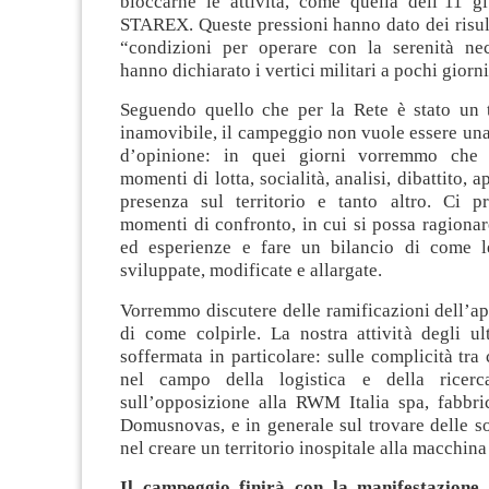
bloccarne le attività, come quella dell’11 g
STAREX. Queste pressioni hanno dato dei risul
“condizioni per operare con la serenità ne
hanno dichiarato i vertici militari a pochi giorni
Seguendo quello che per la Rete è stato un tr
inamovibile, il campeggio non vuole essere una
d’opinione: in quei giorni vorremmo che s
momenti di lotta, socialità, analisi, dibattito,
presenza sul territorio e tanto altro. Ci 
momenti di confronto, in cui si possa ragionar
ed esperienze e fare un bilancio di come l
sviluppate, modificate e allargate.
Vorremmo discutere delle ramificazioni dell’ap
di come colpirle. La nostra attività degli ul
soffermata in particolare: sulle complicità tra 
nel campo della logistica e della ricerca 
sull’opposizione alla RWM Italia spa, fabbr
Domusnovas, e in generale sul trovare delle so
nel creare un territorio inospitale alla macchina 
Il campeggio finirà con la manifestazione 