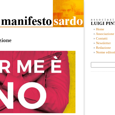
associaz
LUIGI PI
Home
Associazione
Contatti
zione
Newsletter
Redazione
Norme editori