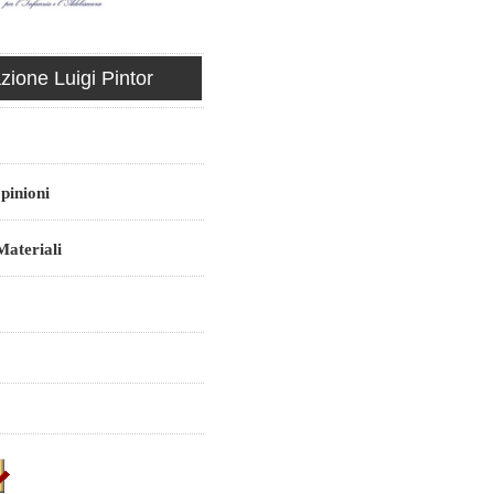
ione Luigi Pintor
pinioni
ateriali