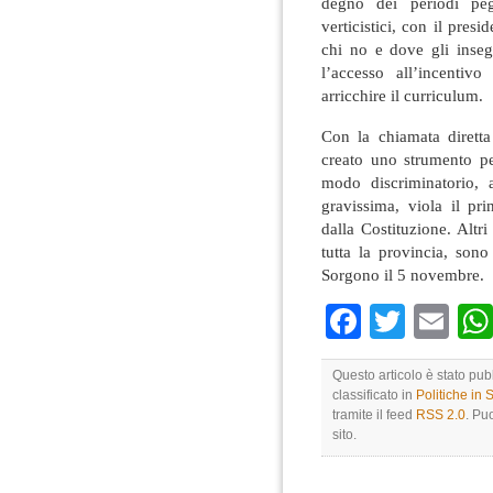
degno dei periodi peg
verticistici, con il pre
chi no e dove gli inseg
l’accesso all’incentiv
arricchire il curriculum.
Con la chiamata diretta
creato uno strumento per
modo discriminatorio, a
gravissima, viola il pri
dalla Costituzione. Altr
tutta la provincia, sono
Sorgono il 5 novembre.
Faceboo
Twitte
Em
Questo articolo è stato pub
classificato in
Politiche in
tramite il feed
RSS 2.0
. Pu
sito.