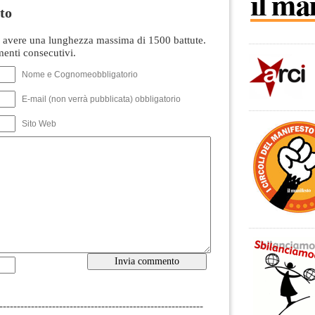
to
avere una lunghezza massima di 1500 battute.
nti consecutivi.
Nome e Cognomeobbligatorio
E-mail (non verrà pubblicata) obbligatorio
Sito Web
----------------------------------------------------------