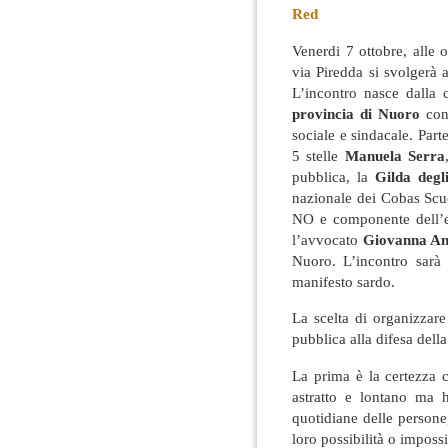
Red
Venerdi 7 ottobre, alle
via Piredda si svolgerà 
L’incontro nasce dalla 
provincia di Nuoro
con 
sociale e sindacale
. Part
5 stelle
Manuela Serra
pubblica, la
Gilda degl
nazionale dei Cobas Sc
NO e componente dell’es
l’avvocato
Giovanna An
Nuoro. L’incontro sar
manifesto sardo.
La scelta di organizzare
pubblica alla difesa dell
La prima è la certezza 
astratto e lontano ma h
quotidiane delle persone,
loro possibilità o impossi