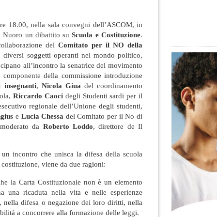
 ore 18.00, nella sala convegni dell’ASCOM, in
a Nuoro un dibattito su
Scuola e Costituzione
.
collaborazione del
Comitato per il NO della
diversi soggetti operanti nel mondo politico,
ecipano all’incontro la senatrice del movimento
, componente della commissione introduzione
i insegnanti
,
Nicola Giua
del coordinamento
uola,
Riccardo Caoci
degli Studenti sardi per il
ecutivo regionale dell’Unione degli studenti,
gius
e
Lucia Chessa
del Comitato per il No di
à moderato da
Roberto Loddo
, direttore de Il
 un incontro che unisca la difesa della scuola
a costituzione, viene da due ragioni:
che la Carta Costituzionale non è un elemento
a una ricaduta nella vita e nelle esperienze
 nella difesa o negazione dei loro diritti, nella
bilità a concorrere alla formazione delle leggi.