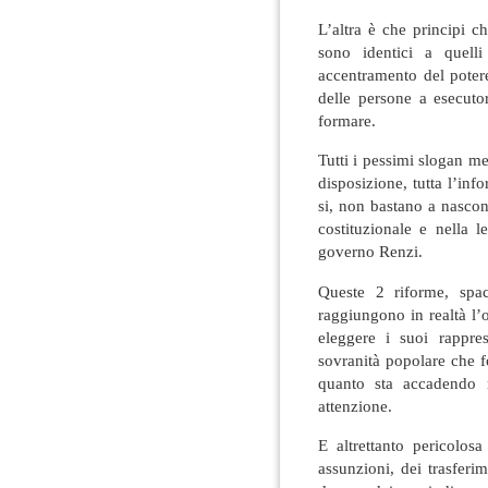
L’altra è che principi c
sono identici a quelli
accentramento del potere
delle persone a esecuto
formare.
Tutti i pessimi slogan mes
disposizione, tutta l’in
si, non bastano a nascon
costituzionale e nella l
governo Renzi.
Queste 2 riforme, spac
raggiungono in realtà l’ob
eleggere i suoi rappres
sovranità popolare che 
quanto sta accadendo 
attenzione.
E altrettanto pericolos
assunzioni, dei trasferi