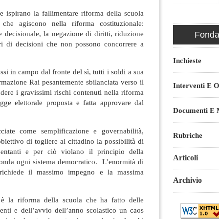
he ispirano la fallimentare riforma della scuola
 che agiscono nella riforma costituzionale:
 decisionale, la negazione di diritti, riduzione
Fondaz
ri di decisioni che non possono concorrere a
Inchieste
si in campo dal fronte del sì, tutti i soldi a sua
formazione Rai pesantemente sbilanciata verso il
Interventi E O
dere i gravissimi rischi contenuti nella riforma
egge elettorale proposta e fatta approvare dal
Documenti E M
ciate come semplificazione e governabilità,
Rubriche
iettivo di togliere al cittadino la possibilità di
entanti e per ciò violano il principio della
Articoli
fonda ogni sistema democratico. L’enormità di
richiede il massimo impegno e la massima
Archivio
a è la riforma della scuola che ha fatto delle
menti e dell’avvio dell’anno scolastico un caos