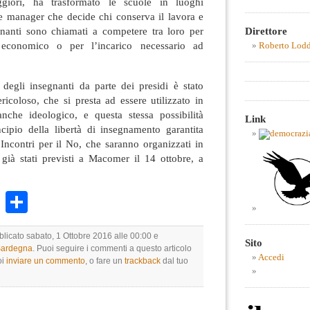
giori, ha trasformato le scuole in luoghi
side manager che decide chi conserva il lavora e
Direttore
nanti sono chiamati a competere tra loro per
o economico o per l’incarico necessario ad
Roberto Lod
 degli insegnanti da parte dei presidi è stato
icoloso, che si presta ad essere utilizzato in
nche ideologico, e questa stessa possibilità
Link
ncipio della libertà di insegnamento garantita
i Incontri per il No, che saranno organizzati in
 già stati previsti a Macomer il 14 ottobre, a
k
r
ail
WhatsApp
Condividi
blicato sabato, 1 Ottobre 2016 alle 00:00 e
Sito
 Sardegna
. Puoi seguire i commenti a questo articolo
Accedi
oi
inviare un commento
, o fare un
trackback
dal tuo