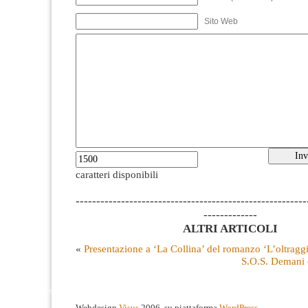
Sito Web
caratteri disponibili
--------------------------------------------------------
-------------
ALTRI ARTICOLI
«
Presentazione a ‘La Collina’ del romanzo ‘L’oltraggi
S.O.S. Demani 
Webdesign
Visus
2006, su piattaforma
WordPress