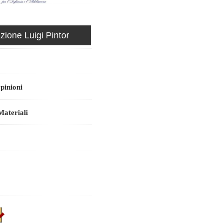
ione Luigi Pintor
pinioni
ateriali