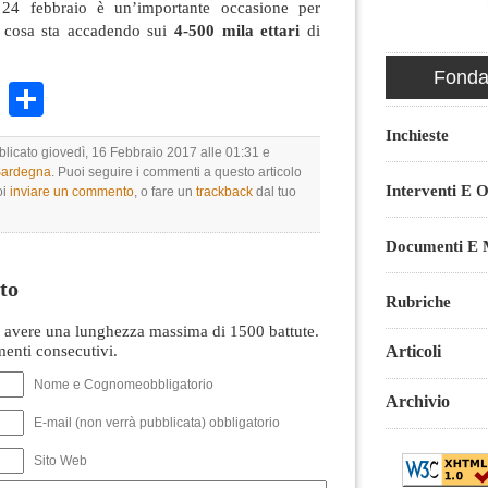
 24 febbraio è un’importante occasione per
e cosa sta accadendo sui
4-500 mila ettari
di
Fondaz
k
r
ail
WhatsApp
Condividi
Inchieste
blicato giovedì, 16 Febbraio 2017 alle 01:31 e
 Sardegna
. Puoi seguire i commenti a questo articolo
Interventi E O
oi
inviare un commento
, o fare un
trackback
dal tuo
Documenti E M
to
Rubriche
avere una lunghezza massima di 1500 battute.
nti consecutivi.
Articoli
Nome e Cognomeobbligatorio
Archivio
E-mail (non verrà pubblicata) obbligatorio
Sito Web