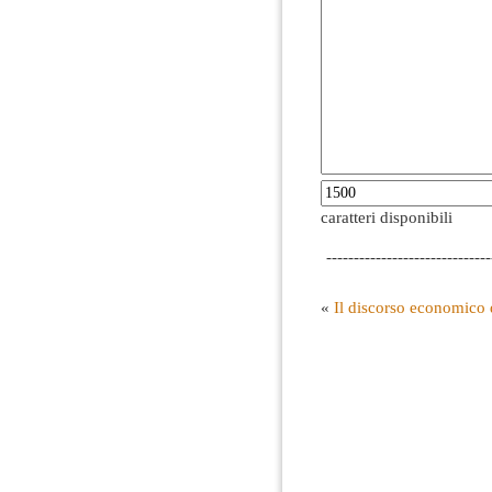
caratteri disponibili
------------------------------
«
Il discorso economico d