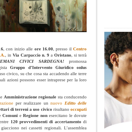
16
, con inizio alle
ore 16.00
, presso il
Centro
.A.
, in
Via Carpaccio n. 9
a
Oristano
, si terrà
DEMANI CIVICI SARDEGNA!
promossa
ogista
Gruppo d’Intervento Giuridico onlus
 uso civico, su che cosa sta accadendo alle terre
uali azioni possono esser intraprese per la loro
ale
Amministrazione regionale
sta conducendo
razione
per realizzare un
nuovo
Editto delle
ttari di terreni a uso civico
risultano
occupati
re
Comuni
e
Regione non
esercitano le dovute
entre
120 provvedimenti di accertamento
di
i giacciono nei cassetti regionali. L’assemblea