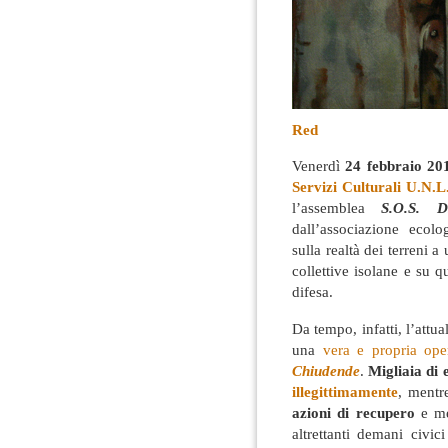
Red
Venerdì
24 febbraio 20
Servizi Culturali U.N.L
l’assemblea
S.O.S. 
dall’associazione ecol
sulla realtà dei terreni a
collettive isolane e su q
difesa.
Da tempo, infatti, l’attu
una
vera e propria ope
Chiudende
.
Migliaia di e
illegittimamente
, ment
azioni di recupero
e m
altrettanti demani civic