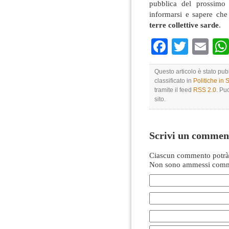
pubblica del prossimo
informarsi e sapere ch
terre collettive sarde
.
Faceboo
Twitte
Em
Questo articolo è stato pub
classificato in
Politiche in
tramite il feed
RSS 2.0
. Pu
sito.
Scrivi un commen
Ciascun commento potrà 
Non sono ammessi comme