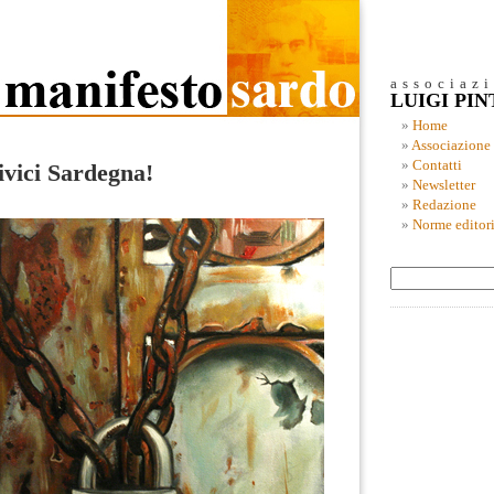
associaz
LUIGI PI
Home
Associazione
Contatti
ivici Sardegna!
Newsletter
Redazione
Norme editori