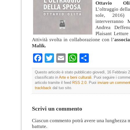
Ottavio Oli
L’oltraggio della
sole, 2016
interverranno
Andrea Deffen
Plaisant Lettur
Attività svolta in collaborazione con l’
associa
Malik.
Facebook
Twitter
Email
WhatsApp
Condividi
Questo articolo è stato pubblicato giovedì, 16 Febbraio 2
classificato in
Arte e beni culturali
. Puoi seguire i comme
articolo tramite il feed
RSS 2.0
. Puoi
inviare un commen
trackback
dal tuo sito.
Scrivi un commento
Ciascun commento potrà avere una lunghezza 
battute.