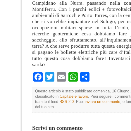
Campidano alla Nurra, passando nella zon
Montiferru. Con i parchi eolici e fotovoltaici
ambientali di Sarroch e Porto Torres, con la cen
che si vorrebbe impiantare nel Sologo, per no
occupazioni militari sparse in tutta l’isola
ricerche geotermiche cosa dobbiamo fare 
saccheggio, allo sfruttamento, all’inquinamen
terra? A che serve produrre tutta questa energi
si pagano le bollette elettriche più care d’Ita
tutto questo cosa dobbiamo fare? Inventarc
sarda?
Facebook
Twitter
Email
WhatsApp
Condividi
Questo articolo è stato pubblicato domenica, 16 Giugno 
classificato in
Capitale e lavoro
. Puoi seguire i commenti
tramite il feed
RSS 2.0
. Puoi
inviare un commento
, o fa
dal tuo sito.
Scrivi un commento