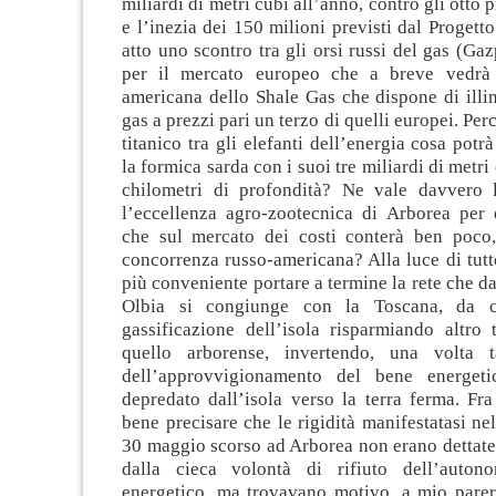
miliardi di metri cubi all’anno, contro gli otto p
e l’inezia dei 150 milioni previsti dal Progetto
atto uno scontro tra gli orsi russi del gas (Ga
per il mercato europeo che a breve vedrà 
americana dello Shale Gas che dispone di illim
gas a prezzi pari un terzo di quelli europei. Per
titanico tra gli elefanti dell’energia cosa potr
la formica sarda con i suoi tre miliardi di metri 
chilometri di profondità? Ne vale davvero 
l’eccellenza agro-zootecnica di Arborea per 
che sul mercato dei costi conterà ben poco,
concorrenza russo-americana? Alla luce di tut
più conveniente portare a termine la rete che da
Olbia si congiunge con la Toscana, da c
gassificazione dell’isola risparmiando altro 
quello arborense, invertendo, una volta t
dell’approvvigionamento del bene energetic
depredato dall’isola verso la terra ferma. Fra
bene precisare che le rigidità manifestatasi ne
30 maggio scorso ad Arborea non erano dettate
dalla cieca volontà di rifiuto dell’auto
energetico, ma trovavano motivo, a mio parere