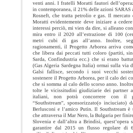
venti anni. I fratelli Moratti fautori dell’oper
in contemporanea, il 21% delle azioni SARAS a
Rosneft, che tratta petrolio e gas. Il mercato 
Moratti evidentemente deve iniziare a cedere 
interessi perciò, mi vien da dire, si alleano co
mira entro il 2020 all’estrazione di 100 (cen
metri cubi di gas all’anno. Inoltre, se
ragionamenti, il Progetto Arborea arriva com
che libera dai peccati tutti coloro (partiti, si
Sarda, Confindustria ecc.) che si erano battu
(Gas Algeria Sardegna Italia) ormai sulla via de
Galsi fallisce, secondo i suoi vecchi sosten
sostenere il Progetto Arborea, per il calo dei 
che si somma al calo dello scorso anno. Inoltre
tolte le vicissitudini giudiziarie dei partner 
italiani, non potrà concorrere con il g
“Southstream”, sponsorizzato(o inciuciato) d
Berlusconi e l’amico Putin. Il Southstream è
che attraversa il Mar Nero, la Bulgaria per finir
Slovenia e dall’altra a Brindisi, quest’opera 
garantire dal 2015 un flusso regolare di 6