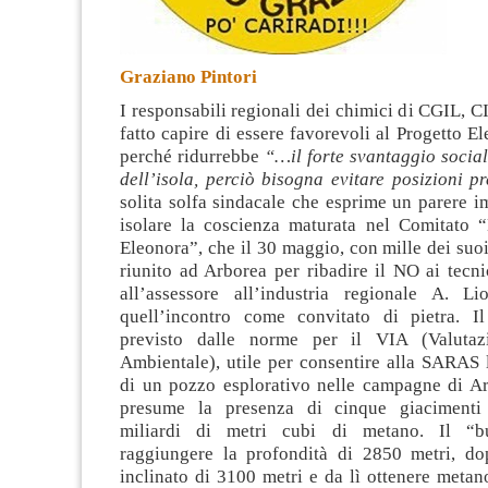
Graziano Pintori
I responsabili regionali dei chimici di CGIL, 
fatto capire di essere favorevoli al Progetto E
perché ridurrebbe
“…il forte svantaggio socia
dell’isola, perciò bisogna evitare posizioni pr
solita solfa sindacale che esprime un parere i
isolare la coscienza maturata nel Comitato 
Eleonora”, che il 30 maggio, con mille dei suoi 
riunito ad Arborea per ribadire il NO ai tecni
all’assessore all’industria regionale A. Li
quell’incontro come convitato di pietra. I
previsto dalle norme per il VIA (Valutaz
Ambientale), utile per consentire alla SARAS 
di un pozzo esplorativo nelle campagne di Arb
presume la presenza di cinque giacimenti 
miliardi di metri cubi di metano. Il “b
raggiungere la profondità di 2850 metri, d
inclinato di 3100 metri e da lì ottenere metan