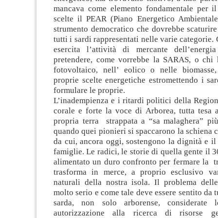
mancava come elemento fondamentale per il 
scelte il PEAR (Piano Energetico Ambientale
strumento democratico che dovrebbe scaturire 
tutti i sardi rappresentati nelle varie categorie
esercita l’attività di mercante dell’energ
pretendere, come vorrebbe la SARAS, o chi h
fotovoltaico, nell’ eolico o nelle biomasse
proprie scelte energetiche estromettendo i sard
formulare le proprie.
L’inadempienza e i ritardi politici della Regio
corale e forte la voce di Arborea, tutta tesa a
propria terra strappata a “sa malaghera” più
quando quei pionieri si spaccarono la schiena c
da cui, ancora oggi, sostengono la dignità e il
famiglie. Le radici, le storie di quella gente i
alimentato un duro confronto per fermare la t
trasforma in merce, a proprio esclusivo va
naturali della nostra isola. Il problema delle
molto serio e come tale deve essere sentito da t
sarda, non solo arborense, considerate l
autorizzazione alla ricerca di risorse g