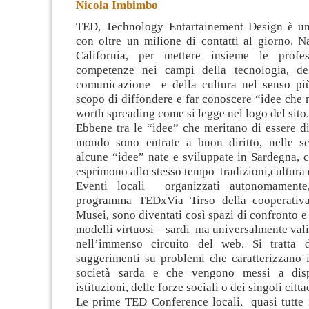
Nicola Imbimbo
TED, Technology Entartainement Design è un 
con oltre un milione di contatti al giorno. N
California, per mettere insieme le profes
competenze nei campi della tecnologia, del
comunicazione e della cultura
nel senso pi
scopo di diffondere e far conoscere “idee che 
worth spreading come si legge nel logo del sito.
Ebbene tra le “idee” che meritano di essere dif
mondo sono entrate a buon diritto, nelle sc
alcune “idee” nate e sviluppate in Sardegna, 
esprimono allo stesso tempo tradizioni,cultura
Eventi locali organizzati autonomamente,
programma TEDxVia Tirso della cooperativ
Musei, sono diventati così spazi di confronto e 
modelli virtuosi – sardi ma universalmente vali
nell’immenso circuito del web. Si tratta d
suggerimenti su problemi che caratterizzano il
società sarda e che vengono messi a disp
istituzioni, delle forze sociali o dei singoli citta
Le prime TED Conference locali, quasi tutte i