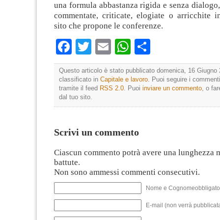
una formula abbastanza rigida e senza dialogo
commentate, criticate, elogiate o arricchite 
sito che propone le conferenze.
Facebook
Twitter
Email
WhatsApp
Condividi
Questo articolo è stato pubblicato domenica, 16 Giugno 
classificato in
Capitale e lavoro
. Puoi seguire i commenti
tramite il feed
RSS 2.0
. Puoi
inviare un commento
, o fa
dal tuo sito.
Scrivi un commento
Ciascun commento potrà avere una lunghezza 
battute.
Non sono ammessi commenti consecutivi.
Nome e Cognomeobbligato
E-mail (non verrà pubblicata