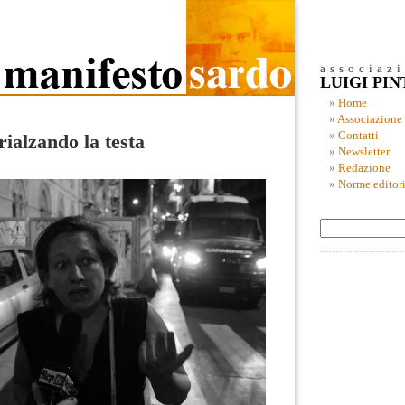
associaz
LUIGI PI
Home
Associazione
Contatti
 rialzando la testa
Newsletter
Redazione
Norme editori