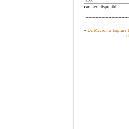
caratteri disponibili
------------------------------
«
Da Macron a Tsipras? 
I