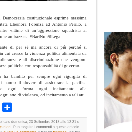
a Democrazia costituzionale esprime massima
putata Eleonora Forenza ad Antonio Perillo, a
ltre vittime di un’aggressione squadrista al
ione antirazzista #BariNonSiLega.
tante di per sé ma ancora di più perché si
in cui cresce la violenza politica alimentata da
ntolleranza e di discriminazione che vengono
orze politiche con responsabilità di governo.
na ha bandito per sempre ogni rigurgito di
ni hanno il dovere di assicurare la pacifica
ndo ogni forma ogni incitamento alla
gni atto di violenza, od incitamento a tali atti.
k
r
ail
WhatsApp
Condividi
bblicato domenica, 23 Settembre 2018 alle 12:21 e
Opinioni
. Puoi seguire i commenti a questo articolo