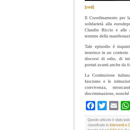
[red]
Il Coordinamento per l
solidarietà alla eurode
Claudio Riccio e alle a
termine della manifestaz
Tale episodio è inquie
inserisce in un contesto 
discorsi di odio, di i
portati avanti anche da f
La Costituzione italia
fascismo e le istituzio
convivenza, stronca
discriminazione, nonché o
Faceboo
Twitte
Em
Questo articolo è stato pu
classificato in
Interventi e 