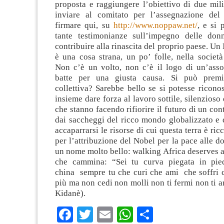
proposta e raggiungere l’obiettivo di due mil
inviare al comitato per l’assegnazione del
firmare qui, su
http://www.noppaw.net/
, e si 
tante testimonianze sull’impegno delle don
contribuire alla rinascita del proprio paese. Un
è una cosa strana, un po’ folle, nella societ
Non c’è un volto, non c’è il logo di un’asso
batte per una giusta causa. Si può premi
collettiva? Sarebbe bello se si potesse riconos
insieme dare forza al lavoro sottile, silenzioso
che stanno facendo rifiorire il futuro di un con
dai saccheggi del ricco mondo globalizzato e 
accaparrarsi le risorse di cui questa terra è ri
per l’attribuzione del Nobel per la pace alle d
un nome molto bello: walking Africa deserves a
che cammina: “Sei tu curva piegata in pied
china sempre tu che curi che ami che soffri 
più ma non cedi non molli non ti fermi non ti ar
Kidanè).
Facebook
Twitter
Email
WhatsApp
Condividi