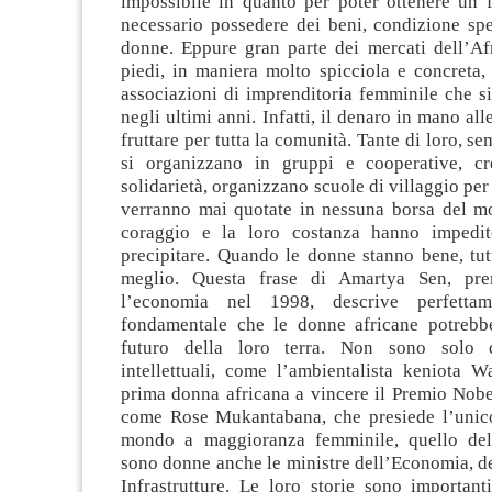
impossibile in quanto per poter ottenere un 
necessario possedere dei beni, condizione spe
donne. Eppure gran parte dei mercati dell’Afr
piedi, in maniera molto spicciola e concreta,
associazioni di imprenditoria femminile che si
negli ultimi anni. Infatti, il denaro in mano al
fruttare per tutta la comunità. Tante di loro, s
si organizzano in gruppi e cooperative, c
solidarietà, organizzano scuole di villaggio per
verranno mai quotate in nessuna borsa del m
coraggio e la loro costanza hanno impedito
precipitare. Quando le donne stanno bene, tut
meglio. Questa frase di Amartya Sen, pr
l’economia nel 1998, descrive perfettam
fondamentale che le donne africane potrebb
futuro della loro terra. Non sono solo 
intellettuali, come l’ambientalista keniota W
prima donna africana a vincere il Premio Nobe
come Rose Mukantabana, che presiede l’unic
mondo a maggioranza femminile, quello de
sono donne anche le ministre dell’Economia, deg
Infrastrutture. Le loro storie sono important