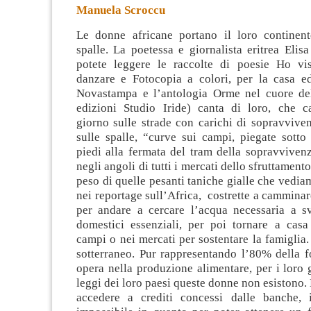
Manuela Scroccu
Le donne africane portano il loro continent
spalle. La poetessa e giornalista eritrea Elis
potete leggere le raccolte di poesie Ho vi
danzare e Fotocopia a colori, per la casa ed
Novastampa e l’antologia Orme
nel cuore de
edizioni Studio Iride) canta di loro, che 
giorno sulle strade con carichi di sopravviven
sulle spalle, “curve sui campi, piegate sotto 
piedi alla fermata del tram della sopravviven
negli angoli di tutti i mercati dello sfruttamento
peso di quelle pesanti taniche gialle che vediam
nei reportage sull’Africa, costrette a camminar
per andare a cercare l’acqua necessaria a sv
domestici essenziali, per poi tornare a casa
campi o nei mercati per sostentare la famiglia. 
sotterraneo. Pur rappresentando l’80% della f
opera nella produzione alimentare, per i loro 
leggi dei loro paesi queste donne non esistono. 
accedere a crediti concessi dalle banche, i