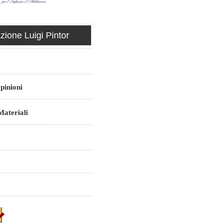
ione Luigi Pintor
pinioni
ateriali