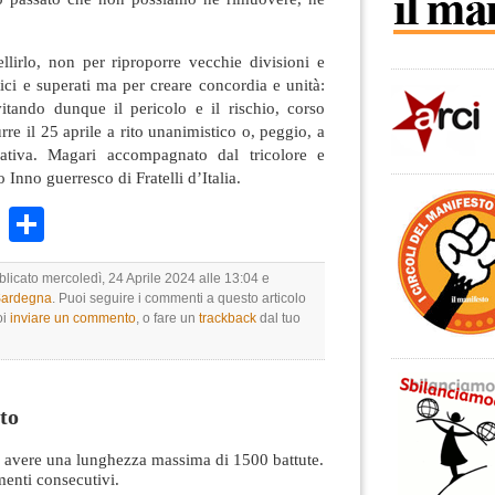
lirlo, non per riproporre vecchie divisioni e
tici e superati ma per creare concordia e unità:
vitando dunque il pericolo e il rischio, corso
rre il 25 aprile a rito unanimistico o, peggio, a
brativa. Magari accompagnato dal tricolore e
 Inno guerresco di Fratelli d’Italia.
k
r
ail
WhatsApp
Condividi
blicato mercoledì, 24 Aprile 2024 alle 13:04 e
 Sardegna
. Puoi seguire i commenti a questo articolo
oi
inviare un commento
, o fare un
trackback
dal tuo
to
avere una lunghezza massima di 1500 battute.
nti consecutivi.