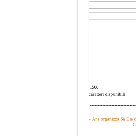
caratteri disponibili
------------------------------
«
Ans organizza Sa Die 
C