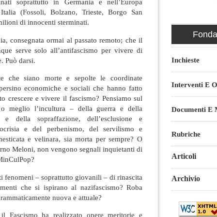
nati soprattutto in Germania e nell’Europa
Italia (Fossoli, Bolzano, Trieste, Borgo San
ioni di innocenti sterminati.
Fondaz
ia, consegnata ormai al passato remoto; che il
ue serve solo all’antifascismo per vivere di
Inchieste
e. Può darsi.
 che siano morte e sepolte le coordinate
Interventi E O
e persino economiche e sociali che hanno fatto
tto crescere e vivere il fascismo? Pensiamo sul
 o meglio l’incultura – della guerra e della
Documenti E M
 e della sopraffazione, dell’esclusione e
’ipocrisia e del perbenismo, del servilismo e
Rubriche
esticata e velinara, sia morta per sempre? O
erno Meloni, non vengono segnali inquietanti di
Articoli
 MinCulPop?
i fenomeni – soprattutto giovanili – di rinascita
Archivio
menti che si ispirano al nazifascismo? Roba
drammaticamente nuova e attuale?
l Fascismo ha realizzato opere meritorie e