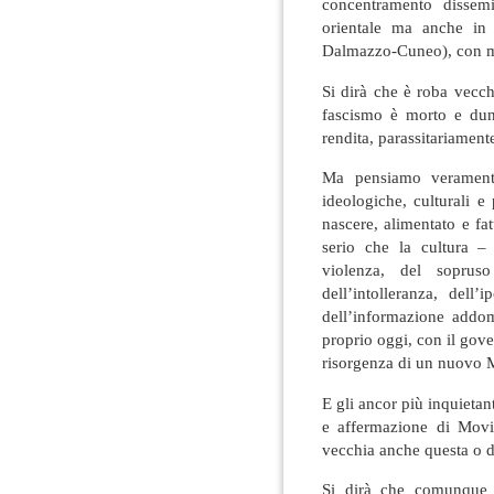
concentramento dissemi
orientale ma anche in 
Dalmazzo-Cuneo), con mil
Si dirà che è roba vecch
fascismo è morto e dunq
rendita, parassitariament
Ma pensiamo veramente
ideologiche, culturali 
nascere, alimentato e fa
serio che la cultura –
violenza, del sopruso
dell’intolleranza, dell
dell’informazione addom
proprio oggi, con il gov
risorgenza di un nuovo
E gli ancor più inquietant
e affermazione di Movi
vecchia anche questa o 
Si dirà che comunque i