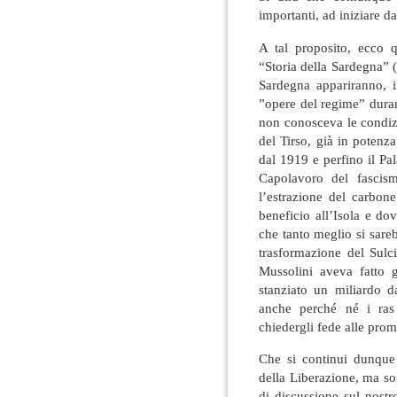
importanti, ad iniziare d
A tal proposito, ecco q
“Storia della Sardegna”
Sardegna appariranno, in
”opere del regime” duran
non conosceva le condizi
del Tirso, già in potenz
dal 1919 e perfino il Pa
Capolavoro del fascis
l’estrazione del carbon
beneficio all’Isola e do
che tanto meglio si sare
trasformazione del Sulc
Mussolini aveva fatto 
stanziato un miliardo d
anche perché né i ras 
chiedergli fede alle prom
Che si continui dunque
della Liberazione, ma s
di discussione sul nost