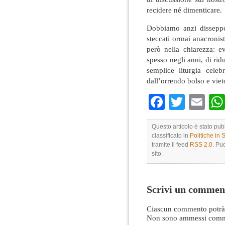
recidere né dimenticare.
Dobbiamo anzi disseppel
steccati ormai anacronis
però nella chiarezza: e
spesso negli anni, di ridu
semplice liturgia cele
dall’orrendo bolso e vieto
Faceboo
Twitte
Em
Questo articolo è stato pub
classificato in
Politiche in
tramite il feed
RSS 2.0
. Pu
sito.
Scrivi un commen
Ciascun commento potrà 
Non sono ammessi comme