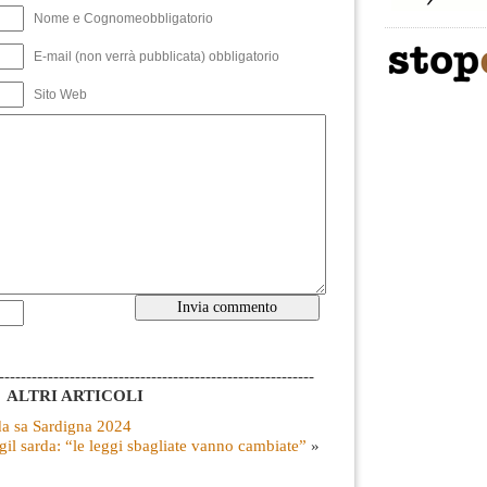
Nome e Cognomeobbligatorio
E-mail (non verrà pubblicata) obbligatorio
Sito Web
----------------------------------------------------------
ALTRI ARTICOLI
da sa Sardigna 2024
gil sarda: “le leggi sbagliate vanno cambiate”
»