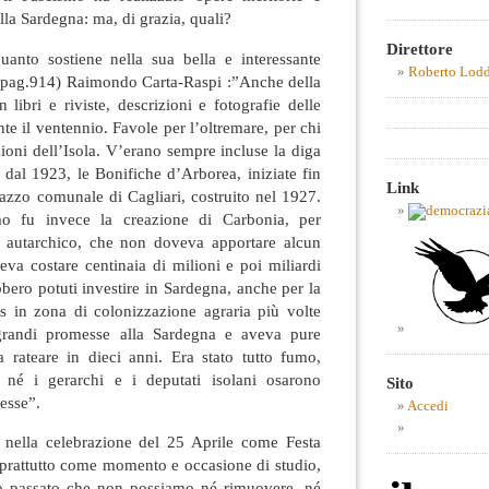
alla Sardegna: ma, di grazia, quali?
Direttore
uanto sostiene nella sua bella e interessante
Roberto Lod
 (pag.914) Raimondo Carta-Raspi :”Anche della
 libri e riviste, descrizioni e fotografie delle
te il ventennio. Favole per l’oltremare, per chi
oni dell’Isola. V’erano sempre incluse la diga
a dal 1923, le Bonifiche d’Arborea, iniziate fin
Link
lazzo comunale di Cagliari, costruito nel 1927.
mo fu invece la creazione di Carbonia, per
e autarchico, che non doveva apportare alcun
veva costare centinaia di milioni e poi miliardi
bbero potuti investire in Sardegna, anche per la
is in zona di colonizzazione agraria più volte
grandi promesse alla Sardegna e aveva pure
a rateare in dieci anni. Era stato tutto fumo,
né i gerarchi e i deputati isolani osarono
Sito
esse”.
Accedi
 nella celebrazione del 25 Aprile come Festa
oprattutto come momento e occasione di studio,
ro passato che non possiamo né rimuovere, né