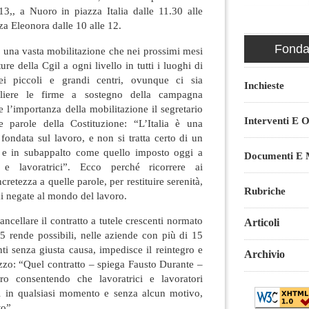
13,, a Nuoro in piazza Italia dalle 11.30 alle
za Eleonora dalle 10 alle 12.
Fondaz
di una vasta mobilitazione che nei prossimi mesi
re della Cgil a ogni livello in tutti i luoghi di
ei piccoli e grandi centri, ovunque ci sia
Inchieste
gliere le firme a sostegno della campagna
e l’importanza della mobilitazione il segretario
Interventi E O
e parole della Costituzione: “L’Italia è una
ondata sul lavoro, e non si tratta certo di un
o e in subappalto come quello imposto oggi a
Documenti E M
i e lavoratrici”. Ecco perché ricorrere ai
retezza a quelle parole, per restituire serenità,
Rubriche
ai negate al mondo del lavoro.
ancellare il contratto a tutele crescenti normato
Articoli
5 rende possibili, nelle aziende con più di 15
nti senza giusta causa, impedisce il reintegro e
Archivio
zzo: “Quel contratto – spiega Fausto Durante –
oro consentendo che lavoratrici e lavoratori
ti in qualsiasi momento e senza alcun motivo,
to”.