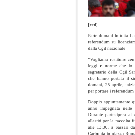
[red]
Parte domani in tutta It
referendum su licenziam
dalla Cgil nazionale.
“Vogliamo restituire cent
leggi e norme che lo h
segretario della Cgil S
che hanno portato il sin
domani, 25 aprile, inizi
per portare i referendum 
Doppio appuntamento qui
anno impegnata nelle c
Durante parteciperà al 
allestiti per la raccolta
alle 13.30, a Sassari d
Carbonia in piazza Roma 