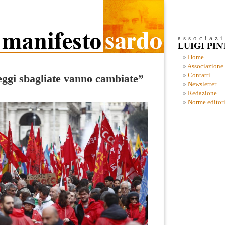
associaz
LUIGI PI
Home
Associazione
Contatti
leggi sbagliate vanno cambiate”
Newsletter
Redazione
Norme editori