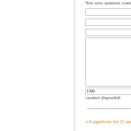
Non sono ammessi comme
caratteri disponibili
------------------------------
«
Il significato del 25 ap