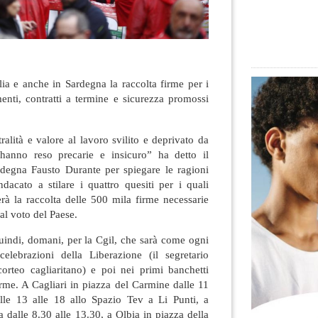
alia e anche in Sardegna la raccolta firme per i
enti, contratti a termine e sicurezza promossi
ralità e valore al lavoro svilito e deprivato da
anno reso precarie e insicuro” ha detto il
ardegna Fausto Durante per spiegare le ragioni
dacato a stilare i quattro quesiti per i quali
erà la raccolta delle 500 mila firme necessarie
al voto del Paese.
ndi, domani, per la Cgil, che sarà come ogni
elebrazioni della Liberazione (il segretario
corteo cagliaritano) e poi nei primi banchetti
 firme. A Cagliari in piazza del Carmine dalle 11
alle 13 alle 18 allo Spazio Tev a Li Punti, a
dalle 8.30 alle 13.30, a Olbia in piazza della