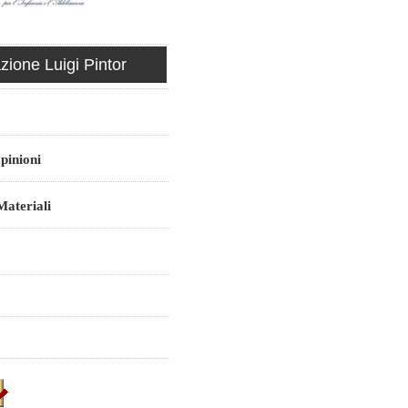
ione Luigi Pintor
pinioni
ateriali