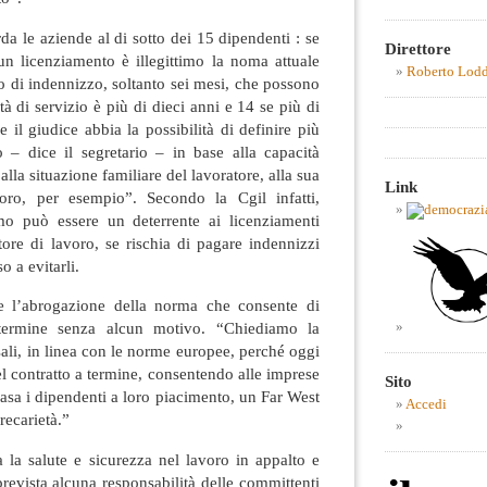
da le aziende al di sotto dei 15 dipendenti : se
Direttore
un licenziamento è illegittimo la noma attuale
Roberto Lod
 di indennizzo, soltanto sei mesi, che possono
tà di servizio è più di dieci anni e 14 se più di
 il giudice abbia la possibilità di definire più
o – dice il segretario – in base alla capacità
lla situazione familiare del lavoratore, alla sua
Link
voro, per esempio”. Secondo la Cgil infatti,
imo può essere un deterrente ai licenziamenti
atore di lavoro, se rischia di pagare indennizzi
o a evitarli.
ne l’abrogazione della norma che consente di
a termine senza alcun motivo. “Chiediamo la
sali, in linea con le norme europee, perché oggi
el contratto a termine, consentendo alle imprese
Sito
casa i dipendenti a loro piacimento, un Far West
Accedi
recarietà.”
da la salute e sicurezza nel lavoro in appalto e
revista alcuna responsabilità delle committenti