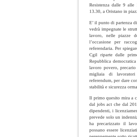
Resistenza dalle 9 alle 
13.30, a Oristano in piaz
E’ il punto di partenza 
vedrà impegnate le struttu
lavoro, nelle piazze d
l’occasione per racco
referendaria. Per spiegar
Cgil riparte dalle prim
Repubblica democratica f
lavoro povero, precari
migliaia di lavorator
referendum, per dare conc
stabilità e sicurezza orm
Il primo quesito mira a c
dal jobs act che dal 201
dipendenti, i licenziame
prevede solo un indenni
ha precarizzato il lav
possano essere licenzia
perennemente sotto ricat