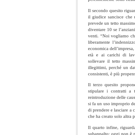
Il secondo quesito riguar
il giudice sancisce che 
prevede un tetto massimo
diventare 10 se l’anziani
venti. “Noi vogliamo che
liberamente l’indennizz
economica dell’impresa, a
età e ai carichi di la
sollevare il tetto mass
illegittimi, perché un d
consistenti, è più propens
Il terzo quesito propo
stipulare i contratti 
reintroduzione delle cau
si fa un uso improprio d
di prendere e lasciare a 
che ha creato solo altra p
Il quarto infine, riguar
subappalto: oggi non è p