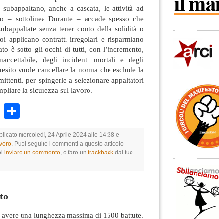
 subappaltano, anche a cascata, le attività ad
ppo – sottolinea Durante – accade spesso che
subappaltate senza tener conto della solidità o
oi applicano contratti irregolari e risparmiano
tato è sotto gli occhi di tutti, con l’incremento,
naccettabile, degli incidenti mortali e degli
quesito vuole cancellare la norma che esclude la
ittenti, per spingerle a selezionare appaltatori
mpliare la sicurezza sul lavoro.
k
r
ail
WhatsApp
Condividi
blicato mercoledì, 24 Aprile 2024 alle 14:38 e
avoro
. Puoi seguire i commenti a questo articolo
oi
inviare un commento
, o fare un
trackback
dal tuo
to
avere una lunghezza massima di 1500 battute.