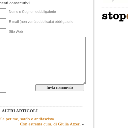
nti consecutivi.
Nome e Cognomeobbligatorio
E-mail (non verrà pubblicata) obbligatorio
Sito Web
----------------------------------------------------------
ALTRI ARTICOLI
rile per me, sardo e antifascista
Con estrema cura, di Giulia Atzeri
»