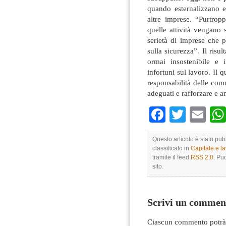
quando esternalizzano e
altre imprese. “Purtro
quelle attività vengano 
serietà di imprese che p
sulla sicurezza”. Il risul
ormai insostenibile e i
infortuni sul lavoro. Il 
responsabilità delle comm
adeguati e rafforzare e a
Faceboo
Twitte
Em
Questo articolo è stato pub
classificato in
Capitale e l
tramite il feed
RSS 2.0
. Pu
sito.
Scrivi un commen
Ciascun commento potrà 