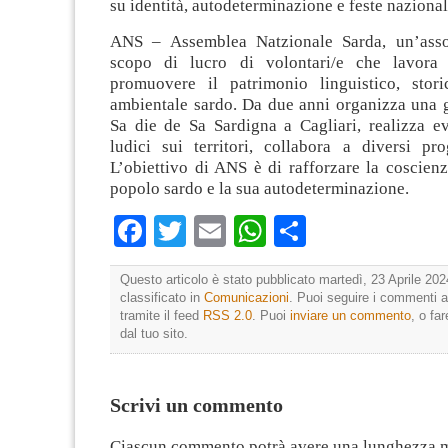
su identità, autodeterminazione e feste nazional
ANS – Assemblea Natzionale Sarda, un’asso
scopo di lucro di volontari/e che lavora 
promuovere il patrimonio linguistico, stori
ambientale sardo. Da due anni organizza una g
Sa die de Sa Sardigna a Cagliari, realizza ev
ludici sui territori, collabora a diversi prog
L’obiettivo di ANS è di rafforzare la coscien
popolo sardo e la sua autodeterminazione.
Facebook
Twitter
Email
WhatsApp
Condividi
Questo articolo è stato pubblicato martedì, 23 Aprile 202
classificato in
Comunicazioni
. Puoi seguire i commenti a
tramite il feed
RSS 2.0
. Puoi
inviare un commento
, o fa
dal tuo sito.
Scrivi un commento
Ciascun commento potrà avere una lunghezza 