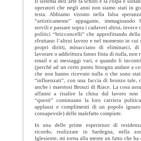
Il sistema dell’arte fa schifo e la colpa è soltan
operatori che negli anni non siamo stati in gr
testa. Abbiamo vissuto nella falsa speranz
“artisticamente” appagante, immaginando b
servili e passare sopra i cadaveri altrui, invece 
politici “bricconcelli” che approfittando della
sfruttano l’altrui lavoro e nel momento in cui 
propri diritti, minacciano di eliminarci, d
lavorare o addirittura fanno finta di nulla, non
email e ai messaggi vari, e quando li incontr
(perché ad un certo punto bisogna andare a cer
che non hanno ricevuto nulla o che sono stat
“influenzati”, con una faccia di bronzo tale, d
anche i maestosi Bronzi di Riace. La cosa assu
affanni a risalire la china dal lavoro non
“questi” continuano la loro carriera politica
applausi e complimenti di un popolo ignaro
consapevole) delle malefatte compiute.
In una delle prime esperienze di residenza
ricordo, realizzate in Sardegna, nella zo
Iglesiente, mi torna alla mente un fatto che ha 