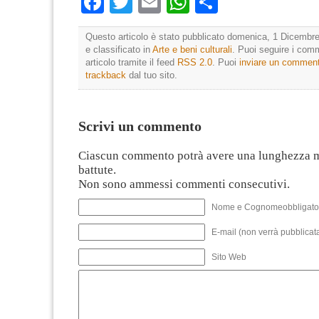
Facebook
Twitter
Email
WhatsApp
Condividi
Questo articolo è stato pubblicato domenica, 1 Dicembre
e classificato in
Arte e beni culturali
. Puoi seguire i com
articolo tramite il feed
RSS 2.0
. Puoi
inviare un commen
trackback
dal tuo sito.
Scrivi un commento
Ciascun commento potrà avere una lunghezza 
battute.
Non sono ammessi commenti consecutivi.
Nome e Cognomeobbligato
E-mail (non verrà pubblicata
Sito Web