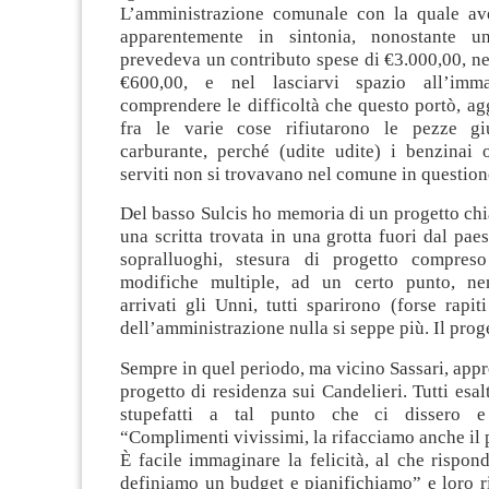
L’amministrazione comunale con la quale av
apparentemente in sintonia, nonostante 
prevedeva un contributo spese di €3.000,00, n
€600,00, e nel lasciarvi spazio all’imm
comprendere le difficoltà che questo portò, a
fra le varie cose rifiutarono le pezze giu
carburante, perché (udite udite) i benzinai
serviti non si trovavano nel comune in question
Del basso Sulcis ho memoria di un progetto ch
una scritta trovata in una grotta fuori dal pae
sopralluoghi, stesura di progetto compreso
modifiche multiple, ad un certo punto, n
arrivati gli Unni, tutti sparirono (forse rapiti
dell’amministrazione nulla si seppe più. Il proge
Sempre in quel periodo, ma vicino Sassari, ap
progetto di residenza sui Candelieri. Tutti esal
stupefatti a tal punto che ci dissero e
“Complimenti vivissimi, la rifacciamo anche il
È facile immaginare la felicità, al che rispo
definiamo un budget e pianifichiamo” e loro r