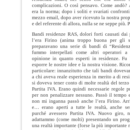
complicazioni. O così pensavo. Come andò? A
era la norma; dopo i soliti e svariati confronti
mezzo email, dopo aver ricevuto la nostra pro
e del referente di allora, nulla se ne seppe più. 
Bandi residenze RAS, dolori forti causati dai p
l’era Firino (anima troppo buona per gli s
preparavano una serie di bandi di “Residenz
fummo interpellati come altri operatori a 
opinione in quanto esperti in residenze. Fu 
esporre le nostre idee e la nostra visione. Rico
particolare: innanzitutto che tali bandi dovevan
a chi aveva reale esperienza in merito a di res
si doveva tener conto di molte realtà del terzo 
Partita IVA. Erano quindi necessarie regole p
per non penalizzare nessuno. Passò il tempo 
non mi inganna passò anche l’era Firino. Arr
e… erano aperti a tutte le realtà, anche se
purché avessero Partita IVA. Nuovo giro, n
adattammo (come molti) presentando un prog
una realtà importante (forse la più importante n