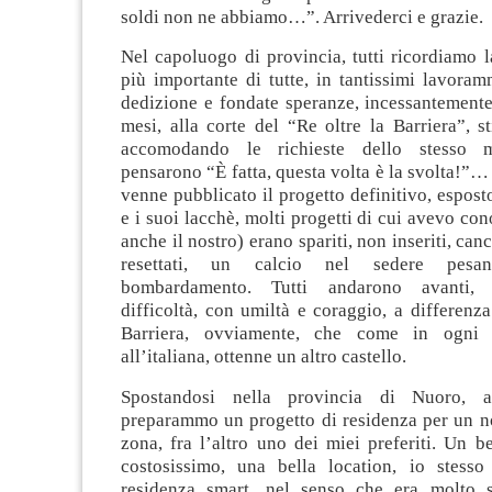
soldi non ne abbiamo…”. Arrivederci e grazie.
Nel capoluogo di provincia, tutti ricordiamo 
più importante di tutte, in tantissimi lavora
dedizione e fondate speranze, incessantemente
mesi, alla corte del “Re oltre la Barriera”, st
accomodando le richieste dello stesso m
pensarono “È fatta, questa volta è la svolta!
venne pubblicato il progetto definitivo, esposto
e i suoi lacchè, molti progetti di cui avevo con
anche il nostro) erano spariti, non inseriti, cance
resettati, un calcio nel sedere pes
bombardamento. Tutti andarono avanti, 
difficoltà, con umiltà e coraggio, a differenza
Barriera, ovviamente, che come in ogni 
all’italiana, ottenne un altro castello.
Spostandosi nella provincia di Nuoro, a
preparammo un progetto di residenza per un n
zona, fra l’altro uno dei miei preferiti. Un b
costosissimo, una bella location, io stesso
residenza smart, nel senso che era molto s