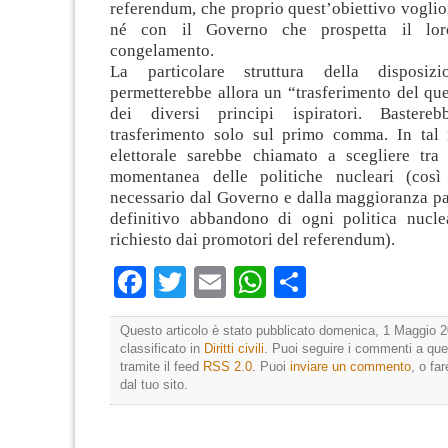
referendum, che proprio quest’obiettivo vogli
né con il Governo che prospetta il lo
congelamento.
La particolare struttura della disposiz
permetterebbe allora un “trasferimento del que
dei diversi principi ispiratori. Bastere
trasferimento solo sul primo comma. In tal
elettorale sarebbe chiamato a scegliere tra
momentanea delle politiche nucleari (così
necessario dal Governo e dalla maggioranza pa
definitivo abbandono di ogni politica nucl
richiesto dai promotori del referendum).
Facebook
Twitter
Email
WhatsApp
Condividi
Questo articolo è stato pubblicato domenica, 1 Maggio 2
classificato in
Diritti civili
. Puoi seguire i commenti a que
tramite il feed
RSS 2.0
. Puoi
inviare un commento
, o fa
dal tuo sito.