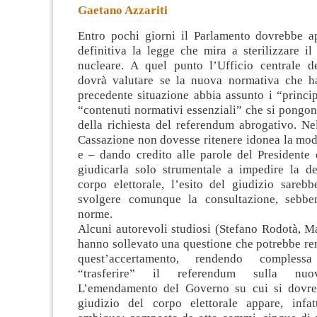
Gaetano Azzariti
Entro pochi giorni il Parlamento dovrebbe a
definitiva la legge che mira a sterilizzare i
nucleare. A quel punto l’Ufficio centrale d
dovrà valutare se la nuova normativa che h
precedente situazione
abbia assunto i “principi
“contenuti normativi essenziali” che si pongo
della richiesta del referendum abrogativo. Ne
Cassazione non dovesse ritenere idonea la modi
e – dando credito alle parole del Presidente 
giudicarla solo strumentale a impedire la de
corpo elettorale, l’esito del giudizio sarebb
svolgere comunque la consultazione, sebbe
norme.
Alcuni autorevoli studiosi (Stefano Rodotà, M
hanno sollevato una questione che potrebbe re
quest’accertamento, rendendo complessa
“trasferire” il referendum sulla nuov
L’emendamento del Governo su cui si dovreb
giudizio del corpo elettorale appare, infat