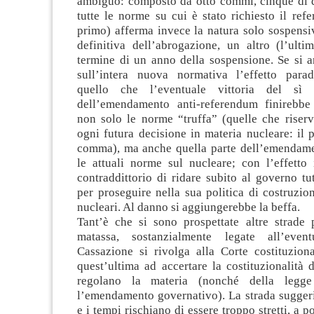
ambiguo: composto da otto commi, cinque di 
tutte le norme su cui è stato richiesto il ref
primo) afferma invece la natura solo sospensi
definitiva dell’abrogazione, un altro (l’ultim
termine di un anno della sospensione. Se si a
sull’intera nuova normativa l’effetto para
quello che l’eventuale vittoria del sì a
dell’emendamento anti-referendum finirebbe
non solo le norme “truffa” (quelle che riser
ogni futura decisione in materia nucleare: il 
comma), ma anche quella parte dell’emendam
le attuali norme sul nucleare; con l’effetto 
contraddittorio di ridare subito al governo tut
per proseguire nella sua politica di costruzion
nucleari. Al danno si aggiungerebbe la beffa.
Tant’è che si sono prospettate altre strade 
matassa, sostanzialmente legate all’even
Cassazione si rivolga alla Corte costituziona
quest’ultima ad accertare la costituzionalità
regolano la materia (nonché della legge
l’emendamento governativo). La strada suggeri
e i tempi rischiano di essere troppo stretti, a p