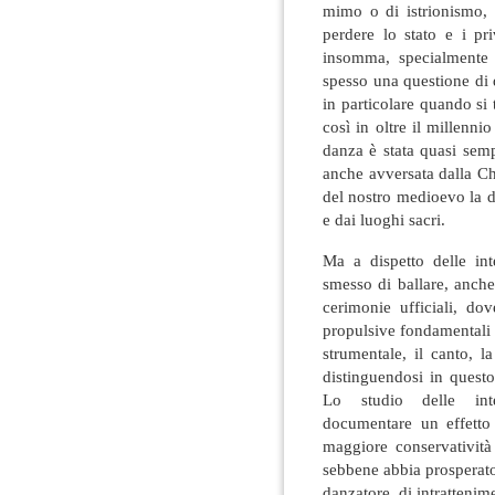
mimo o di istrionismo, 
perdere lo stato e i pri
insomma, specialmente q
spesso una questione di 
in particolare quando si 
così in oltre il millenn
danza è stata quasi sem
anche avversata dalla Ch
del nostro medioevo la d
e dai luoghi sacri.
Ma a dispetto delle in
smesso di ballare, anche
cerimonie ufficiali, dov
propulsive fondamentali 
strumentale, il canto, la 
distinguendosi in questo
Lo studio delle inter
documentare un effetto 
maggiore conservatività 
sebbene abbia prosperato
danzatore, di intrattenime