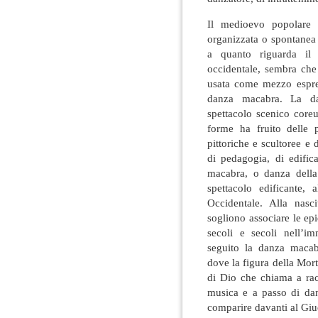
Il medioevo popolare 
organizzata o spontanea 
a quanto riguarda il 
occidentale, sembra che 
usata come mezzo espre
danza macabra. La d
spettacolo scenico core
forme ha fruito delle p
pittoriche e scultoree e
di pedagogia, di edific
macabra, o danza della 
spettacolo edificante
Occidentale. Alla nasc
sogliono associare le ep
secoli e secoli nell’im
seguito la danza macab
dove la figura della Mor
di Dio che chiama a rac
musica e a passo di dan
comparire davanti al Giu