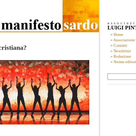
associaz
LUIGI PI
Home
Associazione
Contatti
cristiana?
Newsletter
Redazione
Norme editori