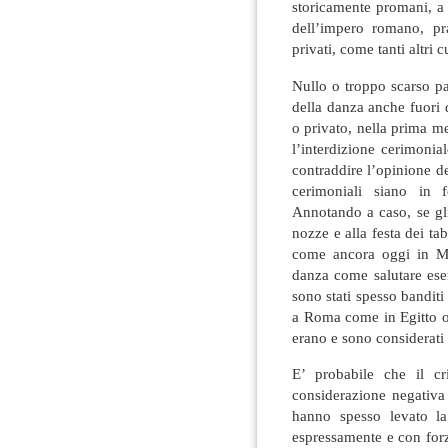
storicamente promani, a 
dell’impero romano, pr
privati, come tanti altri cu
Nullo o troppo scarso pa
della danza anche fuori d
o privato, nella prima m
l’interdizione cerimoni
contraddire l’opinione degl
cerimoniali siano in f
Annotando a caso, se gl
nozze e alla festa dei ta
come ancora oggi in Me
danza come salutare eser
sono stati spesso banditi 
a Roma come in Egitto o 
erano e sono considerati 
E’ probabile che il c
considerazione negativa
hanno spesso levato la
espressamente e con forza 