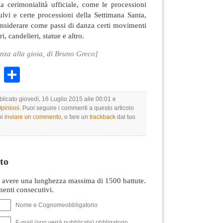
a cerimonialità ufficiale, come le processioni
ulvi e certe processioni della Settimana Santa,
nsiderare come passi di danza certi movimenti
ri, candelieri, statue e altro.
za alla gioia, di Bruno Greco]
k
r
ail
WhatsApp
Condividi
blicato giovedì, 16 Luglio 2015 alle 00:01 e
Opinioni
. Puoi seguire i commenti a questo articolo
oi
inviare un commento
, o fare un
trackback
dal tuo
to
avere una lunghezza massima di 1500 battute.
nti consecutivi.
Nome e Cognomeobbligatorio
E-mail (non verrà pubblicata) obbligatorio