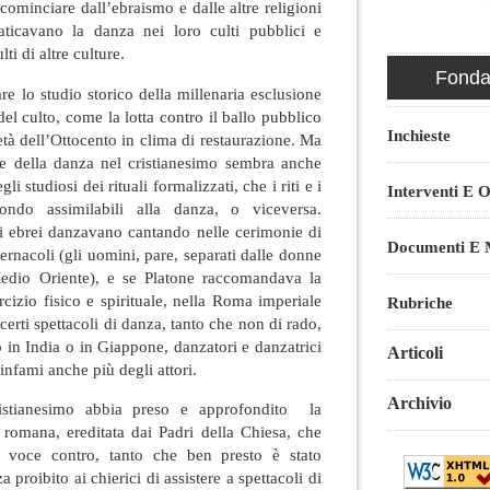
cominciare dall’ebraismo e dalle altre religioni
aticavano la danza nei loro culti pubblici e
lti di altre culture.
Fondaz
re lo studio storico della millenaria esclusione
el culto, come la lotta contro il ballo pubblico
Inchieste
età dell’Ottocento in clima di restaurazione. Ma
ale della danza nel cristianesimo sembra anche
i studiosi dei rituali formalizzati, che i riti e i
Interventi E O
ondo assimilabili alla danza, o viceversa.
i ebrei danzavano cantando nelle cerimonie di
Documenti E M
bernacoli (gli uomini, pare, separati dalle donne
dio Oriente), e se Platone raccomandava la
cizio fisico e spirituale, nella Roma imperiale
Rubriche
certi spettacoli di danza, tanto che non di rado,
in India o in Giappone, danzatori e danzatrici
Articoli
infami anche più degli attori.
Archivio
ristianesimo abbia preso e approfondito la
 romana, ereditata dai Padri della Chiesa, che
 voce contro, tanto che ben presto è stato
proibito ai chierici di assistere a spettacoli di