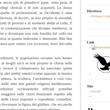
e ancor più di prendervi parte, sotto pena di
vilegi clericali o di non acquisirli. La danza
Direttore
uella di professionisti, in Occidente è stata
Roberto Lod
decenza, di decoro, se non proprio di moralità,
tratti di persone e di momenti dediti al culto. E
io di cristianizzazione che diciamo medioevo, la
pre e dovunque non solo bandita dal culto ma
iesa in quanto indecente o immorale. Alla fine
Link
anza pare ormai, con eccezioni, fuori dal culto
terdizioni, le popolazioni europee non hanno
 in luoghi sacri se non proprio in chiesa nelle
e invece il cristianesimo ha esercitato spinte
in altri ambiti estetici (come appunto la musica
pittura, la scultura, l’architettura e così via),
 dalle altre due grandi religioni mediterranee.
Sito
dizioni ecclesiastiche ufficiali potrebbe
Accedi
maggiore sulle classi dominanti rispetto alla
delle classi popolari e soprattutto contadine,
 dovunque la figura del giullare, che era anche
nto spettacolare, e senza nessi religiosi.