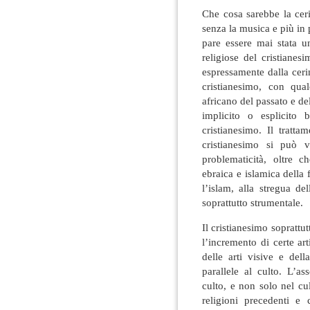
Che cosa sarebbe la ceri
senza la musica e più in
pare essere mai stata u
religiose del cristiane
espressamente dalla cerim
cristianesimo, con qua
africano del passato e de
implicito o esplicito 
cristianesimo. Il tratta
cristianesimo si può 
problematicità, oltre c
ebraica e islamica della
l’islam, alla stregua de
soprattutto strumentale.
Il cristianesimo soprattu
l’incremento di certe art
delle arti visive e del
parallele al culto. L’as
culto, e non solo nel cu
religioni precedenti e