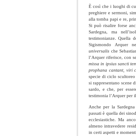
È così che i luoghi di c
preghiere e sermoni, si
alla tomba papi e re, prin
Si può risalire forse an
Sardegna, ma nell’is
testimonianze. Quella d
Sigismondo Arquer ne
universalis
che Sebastia
l’Arquer riferisce, con s
missa in ipsius sancti tem
prophana cantant, viri 
specie di ciclo scultore
si rappresentano scene 
sardo, e che, per esser
testimonia l’Arquer per 
Anche per la Sardegna 
passati è quella dei sinod
ecclesiastiche. Ma anco
almeno intravedere resid
in certi aspetti e moment