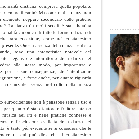
monialità cristiana, compresa quella popolare,
 particolare il canto? Ma come mai la danza non
n elemento neppure secondario delle pratiche
simo?
La danza da molti secoli è stata bandita
onialità canonica di tutte le forme ufficiali di
lche rara eccezione, come nel cristianesimo
l presente. Questa assenza della danza, e il suo
bando, sono una caratteristica notevole del
mento negativo e interdittorio della danza nel
vedere allo stesso modo, per importanza e
he per le sue conseguenze, dell’interdizione
 figurazione, e forse anche, per quanto riguarda
lla sostanziale assenza nel culto della musica
tto euroccidentale non è pensabile senza l’uso e
i, per quanto è stato fautore e fruitore intenso
la musica nei riti e nelle pratiche connesse e
senza e l’esclusione esplicita della danza nel
lto, è tanto più evidente se si considera che le
 coeve da cui può dirsi che il cristianesimo