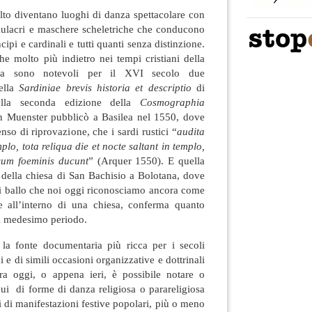
ulto diventano luoghi di danza spettacolare con
mulacri e maschere scheletriche che conducono
cipi e cardinali e tutti quanti senza distinzione.
che molto più indietro nei tempi cristiani della
ola sono notevoli per il XVI secolo due
ella
Sardiniae brevis historia et descriptio
di
lla seconda edizione della
Cosmographia
n Muenster pubblicò a Basilea nel 1550, dove
enso di riprovazione, che i sardi rustici “
audita
plo, tota reliqua die et nocte saltant in templo,
cum foeminis ducunt
” (Arquer 1550). E quella
o della chiesa di San Bachisio a Bolotana, dove
di ballo che noi oggi riconosciamo ancora come
e all’interno di una chiesa, conferma quanto
il medesimo periodo.
la fonte documentaria più ricca per i secoli
i e di simili occasioni organizzative e dottrinali
ra oggi, o appena ieri, è possibile notare o
ui di forme di danza religiosa o parareligiosa
i di manifestazioni festive popolari, più o meno