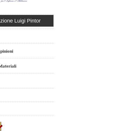
ione Luigi Pintor
pinioni
ateriali