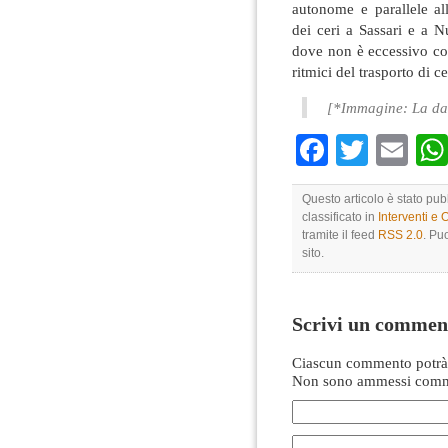
autonome e parallele all
dei ceri a Sassari e a N
dove non è eccessivo co
ritmici del trasporto di ce
[*Immagine: La dan
Faceboo
Twitte
Em
Questo articolo è stato pub
classificato in
Interventi e 
tramite il feed
RSS 2.0
. Pu
sito.
Scrivi un commen
Ciascun commento potrà 
Non sono ammessi comme