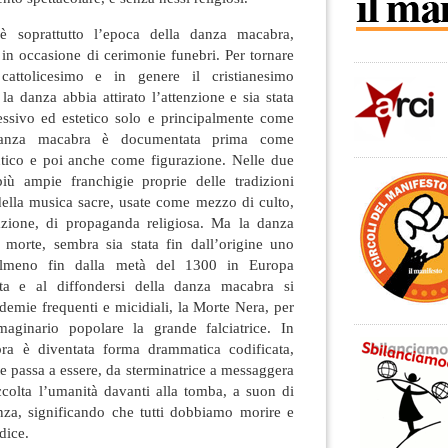
è soprattutto l’epoca della danza macabra,
in occasione di cerimonie funebri. Per tornare
cattolicesimo e in genere il cristianesimo
la danza abbia attirato l’attenzione e sia stata
ssivo ed estetico solo e principalmente come
anza macabra è documentata prima come
utico e poi anche come figurazione. Nelle due
iù ampie franchigie proprie delle tradizioni
 della musica sacre, usate come mezzo di culto,
azione, di propaganda religiosa. Ma la danza
morte, sembra sia stata fin dall’origine uno
, almeno fin dalla metà del 1300 in Europa
ita e al diffondersi della danza macabra si
idemie frequenti e micidiali, la Morte Nera, per
maginario popolare la grande falciatrice. In
ra è diventata forma drammatica codificata,
te passa a essere, da sterminatrice a messaggera
colta l’umanità davanti alla tomba, a suon di
za, significando che tutti dobbiamo morire e
dice.