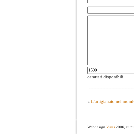
caratteri disponibili
------------------------------
«
L’artigianato nel mon
Webdesign
Visus
2006, su p