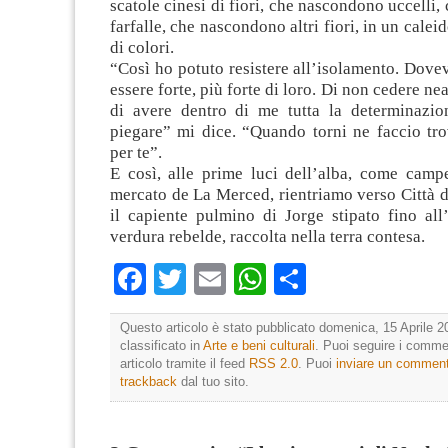
scatole cinesi di fiori, che nascondono uccelli
farfalle, che nascondono altri fiori, in un calei
di colori.
“Così ho potuto resistere all’isolamento. Dove
essere forte, più forte di loro. Di non cedere ne
di avere dentro di me tutta la determinazi
piegare” mi dice. “Quando torni ne faccio tr
per te”.
E così, alle prime luci dell’alba, come campe
mercato de La Merced, rientriamo verso Città 
il capiente pulmino di Jorge stipato fino all
verdura rebelde, raccolta nella terra contesa.
Facebook
Twitter
Email
WhatsApp
Condividi
Questo articolo è stato pubblicato domenica, 15 Aprile 2
classificato in
Arte e beni culturali
. Puoi seguire i comme
articolo tramite il feed
RSS 2.0
. Puoi
inviare un commen
trackback
dal tuo sito.