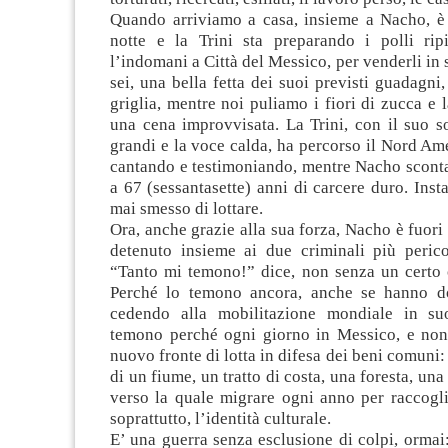
Quando arriviamo a casa, insieme a Nacho, è 
notte e la Trini sta preparando i polli rip
l’indomani a Città del Messico, per venderli in 
sei, una bella fetta dei suoi previsti guadagni,
griglia, mentre noi puliamo i fiori di zucca e 
una cena improvvisata. La Trini, con il suo so
grandi e la voce calda, ha percorso il Nord Am
cantando e testimoniando, mentre Nacho scont
a 67 (sessantasette) anni di carcere duro. Inst
mai smesso di lottare.
Ora, anche grazie alla sua forza, Nacho è fuori
detenuto insieme ai due criminali più perico
“Tanto mi temono!” dice, non senza un certo
Perché lo temono ancora, anche se hanno do
cedendo alla mobilitazione mondiale in su
temono perché ogni giorno in Messico, e non
nuovo fronte di lotta in difesa dei beni comuni: 
di un fiume, un tratto di costa, una foresta, un
verso la quale migrare ogni anno per raccogli
soprattutto, l’identità culturale.
E’ una guerra senza esclusione di colpi, ormai: