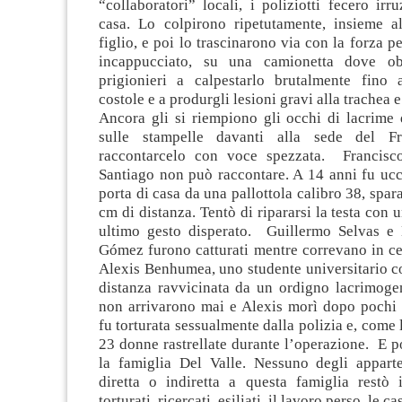
“collaboratori” locali, i poliziotti fecero irr
casa. Lo colpirono ripetutamente, insieme a
figlio, e poi lo trascinarono via con la forza p
incappucciato, su una camionetta dove obb
prigionieri a calpestarlo brutalmente fino 
costole e a produrgli lesioni gravi alla trachea e 
Ancora gli si riempiono gli occhi di lacrime 
sulle stampelle davanti alla sede del Fr
raccontarcelo con voce spezzata. Francisco
Santiago non può raccontare. A 14 anni fu ucc
porta di casa da una pallottola calibro 38, spar
cm di distanza. Tentò di ripararsi la testa con 
ultimo gesto disperato. Guillermo Selvas e
Gómez furono catturati mentre correvano in ce
Alexis Benhumea, uno studente universitario co
distanza ravvicinata da un ordigno lacrimogen
non arrivarono mai e Alexis morì dopo pochi 
fu torturata sessualmente dalla polizia e, come 
23 donne rastrellate durante l’operazione. E p
la famiglia Del Valle. Nessuno degli appart
diretta o indiretta a questa famiglia restò il
torturati, ricercati, esiliati, il lavoro perso, le c