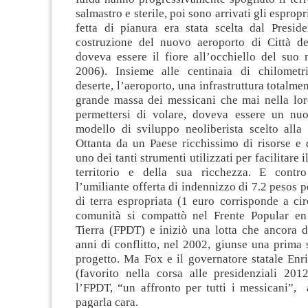
salmastro e sterile, poi sono arrivati gli espropr
fetta di pianura era stata scelta dal Presid
costruzione del nuovo aeroporto di Città d
doveva essere il fiore all’occhiello del suo
2006). Insieme alle centinaia di chilometr
deserte, l’aeroporto, una infrastruttura totalmen
grande massa dei messicani che mai nella lor
permettersi di volare, doveva essere un nu
modello di sviluppo neoliberista scelto alla 
Ottanta da un Paese ricchissimo di risorse e 
uno dei tanti strumenti utilizzati per facilitare 
territorio e della sua ricchezza. E contro
l’umiliante offerta di indennizzo di 7.2 pesos 
di terra espropriata (1 euro corrisponde a ci
comunità si compattò nel Frente Popular en
Tierra (FPDT) e iniziò una lotta che ancora
anni di conflitto, nel 2002, giunse una prima
progetto. Ma Fox e il governatore statale Enr
(favorito nella corsa alle presidenziali 201
l’FPDT, “un affronto per tutti i messicani”,
pagarla cara.