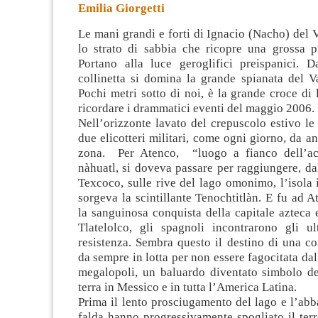
Emilia Giorgetti
Le mani grandi e forti di Ignacio (Nacho) del 
lo strato di sabbia che ricopre una grossa pi
Portano alla luce geroglifici preispanici. D
collinetta si domina la grande spianata del V
Pochi metri sotto di noi, è la grande
croce di 
ricordare i drammatici eventi del maggio 2006.
Nell’orizzonte lavato del crepuscolo estivo l
due elicotteri militari, come ogni giorno, da an
zona. Per Atenco, “luogo a fianco dell’ac
nàhuatl, si doveva passare per raggiungere, dall
Texcoco, sulle rive del lago omonimo, l’isola 
sorgeva la scintillante Tenochtitlàn. E fu ad 
la sanguinosa conquista della capitale azteca 
Tlatelolco, gli spagnoli incontrarono gli ul
resistenza. Sembra questo il destino di una c
da sempre in lotta per non essere fagocitata dal
megalopoli, un baluardo diventato simbolo del
terra in Messico e in tutta l’America Latina.
Prima il lento prosciugamento del lago e l’ab
falda hanno progressivamente spogliato il ter