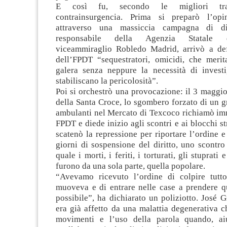
E così fu, secondo le migliori trad
contrainsurgencia. Prima si preparò l’opi
attraverso una massiccia campagna di di
responsabile della Agenzia Statale d
viceammiraglio Robledo Madrid, arrivò a de
dell’FPDT “sequestratori, omicidi, che merit
galera senza neppure la necessità di invest
stabiliscano la pericolosità”.
Poi si orchestrò una provocazione: il 3 maggio
della Santa Croce, lo sgombero forzato di un gr
ambulanti nel Mercato di Texcoco richiamò im
FPDT e diede inizio agli scontri e ai blocchi str
scatenò la repressione per riportare l’ordine e 
giorni di sospensione del diritto, uno scontr
quale i morti, i feriti, i torturati, gli stuprati 
furono da una sola parte, quella popolare.
“Avevamo ricevuto l’ordine di colpire tutt
muoveva e di entrare nelle case a prendere q
possibile”, ha dichiarato un poliziotto. José 
era già affetto da una malattia degenerativa c
movimenti e l’uso della parola quando, aiu