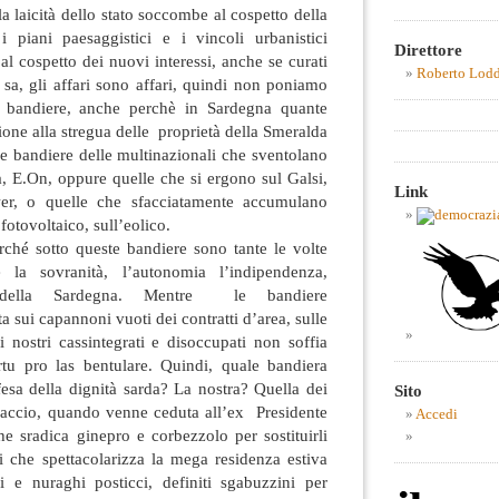
 la laicità dello stato soccombe al cospetto della
 i piani paesaggistici e i vincoli urbanistici
Direttore
 cospetto dei nuovi interessi, anche se curati
Roberto Lod
 sa, gli affari sono affari, quindi non poniamo
di bandiere, anche perchè in Sardegna quante
one alla stregua delle proprietà della Smeralda
 bandiere delle multinazionali che sventolano
, E.On, oppure quelle che si ergono sul Galsi,
Link
er, o quelle che sfacciatamente accumulano
fotovoltaico, sull’eolico.
rché sotto queste bandiere sono tante le volte
a sovranità, l’autonomia l’indipendenza,
e, della Sardegna. Mentre le bandiere
 sui capannoni vuoti dei contratti d’area, sulle
 nostri cassintegrati e disoccupati non soffia
u pro las bentulare. Quindi, quale bandiera
esa della dignità sarda? La nostra? Quella dei
Sito
traccio, quando venne ceduta all’ex Presidente
Accedi
e sradica ginepro e corbezzolo per sostituirli
i che spettacolarizza la mega residenza estiva
i e nuraghi posticci, definiti sgabuzzini per