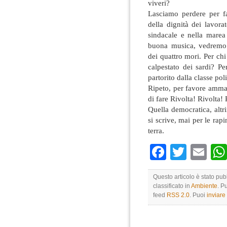
viveri?
Lasciamo perdere per f
della dignità dei lavora
sindacale e nella marea 
buona musica, vedremo s
dei quattro mori. Per ch
calpestato dei sardi? Pe
partorito dalla classe pol
Ripeto, per favore ammai
di fare Rivolta! Rivolta! 
Quella democratica, altr
si scrive, mai per le rap
terra.
Faceboo
Twitte
Em
Questo articolo è stato pu
classificato in
Ambiente
. P
feed
RSS 2.0
. Puoi
inviar