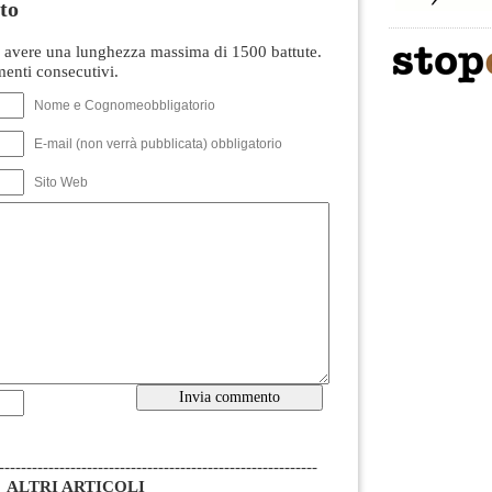
to
avere una lunghezza massima di 1500 battute.
nti consecutivi.
Nome e Cognomeobbligatorio
E-mail (non verrà pubblicata) obbligatorio
Sito Web
----------------------------------------------------------
ALTRI ARTICOLI