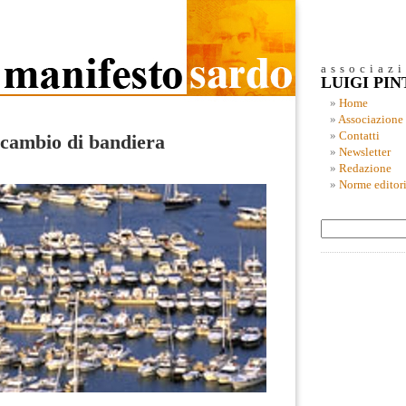
associaz
LUIGI PI
Home
Associazione
Contatti
cambio di bandiera
Newsletter
Redazione
Norme editori