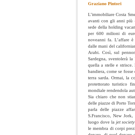
Graziano Pintori
L’immobiliare Costa Sme
avanti con gli anni più 
sede della holding vacan
per 600 milioni di eur
noveanni fa. L’affare è
dalle mani del california
Arabi. Così, sul penno
Sardegna, sventolerà la 
quella a stelle e strisce
bandiera, come se fosse es
terra sarda. Ormai, la 
protettorato turistico f
mondiale rendendola aut
Sia chiaro che non sti
delle piazze di Porto Tor
parla delle piazze affa
S.Francisco, New Jork, 
luogo dove la
jet societ
le membra di corpi prezi
denaro, di quel denaro 