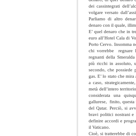
dei cassintegrati dell’a
volgare versato dall’ass
Parliamo di altro dena
denaro con il quale, illim
E’ quel denaro che in tr
euro all’Hotel Cala di Vo
Porto Cervo. Insomma no
chi vorrebbe regnare l
regnanti della Smeralda
più ricchi in assoluto,
secondo, che possiede p
gas. E’ lo stato che mira
a caso, strategicamente
metà dell’intero territori
considerata una quisqu
gallurese, finito, questa v
del Qatar. Perciò, si avv
bravi politici nostrani 
definire accordi e prog
il Vaticano.
Cioè, si tratterebbe di 