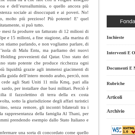
lcoa e dell’euroalluminia, o quello ancora più
istenza sociale ai disoccupati e ai poveri. No!
ro, molto più prezioso! Più potente! E’ quel
Fondaz
itatamente, si può tutto.
e mesi fa produrre un fatturato di 12 milioni di
Inchieste
lpe e 15 milioni, a fine stagione, alla marina di
n stiamo parlando, e non vogliamo parlare, di
’isola di Malu Entu, ma parliamo dei nuovi
Interventi E O
 Holding provenienti dal Qatar. Uno stato dei
 uno stato potente che produce ricchezza ogni
Documenti E M
iù liquidità grazie agli immensi giacimenti di
 alla guida dell’intero mondo arabo, perciò, non
, cede agli Stati Uniti 11 mila Kmq, pari alla
Rubriche
o sardo, per installare due basi militari. Perciò è
ilia il fazzolettino di terra della ex costa
Articoli
olta, sotto la giurisdizione degli affari turistici
iino, senza remore, gli incontri bilaterali tra i
Archivio
e la rappresentanza della famiglia Al Thani, per
rammi prendendo esempio dallo Stato Italiano e
confermare una sorta di concordato come quello