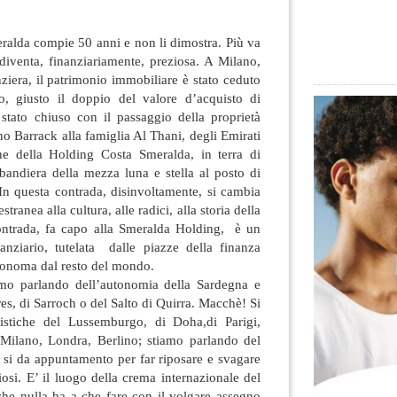
ralda compie 50 anni e non li dimostra. Più va
diventa, finanziariamente, preziosa. A Milano,
ziera, il patrimonio immobiliare è stato ceduto
o, giusto il doppio
del valore d’acquisto di
 stato chiuso con il passaggio della proprietà
no Barrack alla famiglia Al Thani, degli Emirati
ne della Holding Costa Smeralda, in terra di
bandiera della mezza luna e stella al posto di
. In questa contrada, disinvoltamente, si cambia
tranea alla cultura, alle radici, alla storia della
contrada, fa capo alla Smeralda Holding, è un
inanziario, tutelata dalle piazze della finanza
onoma dal resto del mondo.
amo parlando dell’autonomia della Sardegna e
res, di Sarroch o del Salto di Quirra. Macchè! Si
ristiche del Lussemburgo, di Doha,di Parigi,
Milano, Londra, Berlino; stiamo parlando del
y
si da appuntamento per far riposare e svagare
osi. E’ il luogo della crema internazionale del
che nulla ha a che fare con il volgare assegno