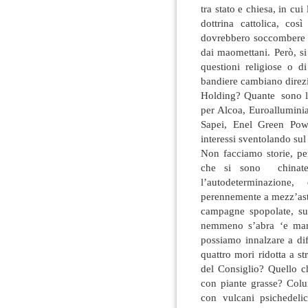
tra stato e chiesa, in cui
dottrina cattolica, così
dovrebbero soccombere al
dai maomettani. Però, si
questioni religiose o 
bandiere cambiano direzi
Holding? Quante sono le
per Alcoa, Euroalluminia
Sapei, Enel Green Pow
interessi sventolando sul 
Non facciamo storie, pe
che si sono chinate l
l’autodeterminazion
perennemente a mezz’asta
campagne spopolate, sui
nemmeno s’abra ‘e mart
possiamo innalzare a dif
quattro mori ridotta a s
del Consiglio? Quello ch
con piante grasse? Colu
con vulcani psichedelic