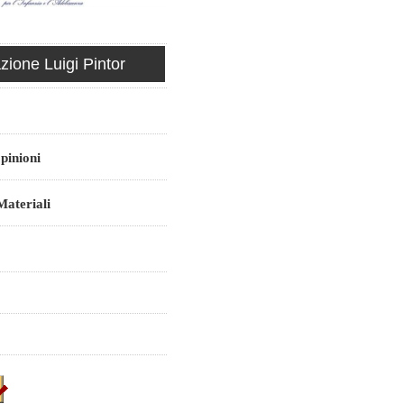
ione Luigi Pintor
pinioni
ateriali