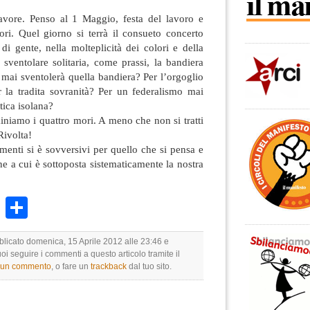
avore. Penso al 1 Maggio, festa del lavoro e
tori. Quel giorno si terrà il consueto concerto
di gente, nella molteplicità dei colori e della
ventolare solitaria, come prassi, la bandiera
i mai sventolerà quella bandiera? Per l’orgoglio
r la tradita sovranità? Per un federalismo mai
itica isolana?
niamo i quattro mori. A meno che non si tratti
Rivolta!
imenti si è sovversivi per quello che si pensa e
ine a cui è sottoposta sistematicamente la nostra
k
r
ail
WhatsApp
Condividi
bblicato domenica, 15 Aprile 2012 alle 23:46 e
uoi seguire i commenti a questo articolo tramite il
e un commento
, o fare un
trackback
dal tuo sito.