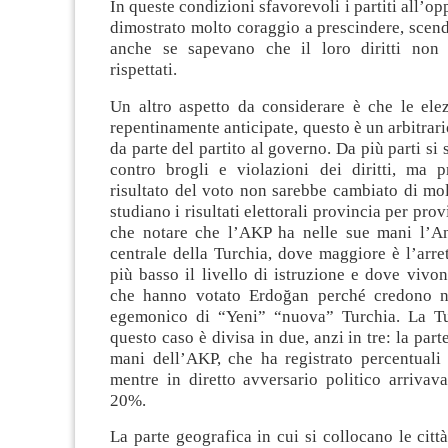
In queste condizioni sfavorevoli i partiti all’o
dimostrato molto coraggio a prescindere, scen
anche se sapevano che il loro diritti non 
rispettati.
Un altro aspetto da considerare è che le elez
repentinamente anticipate, questo è un arbitrari
da parte del partito al governo. Da più parti si
contro brogli e violazioni dei diritti, ma p
risultato del voto non sarebbe cambiato di molto
studiano i risultati elettorali provincia per pro
che notare che l’AKP ha nelle sue mani l’Ana
centrale della Turchia, dove maggiore è l’arre
più basso il livello di istruzione e dove vivo
che hanno votato Erdoğan perché credono n
egemonico di “Yeni” “nuova” Turchia. La Tu
questo caso è divisa in due, anzi in tre: la part
mani dell’AKP, che ha registrato percentuali
mentre in diretto avversario politico arrivav
20%.
La parte geografica in cui si collocano le citt