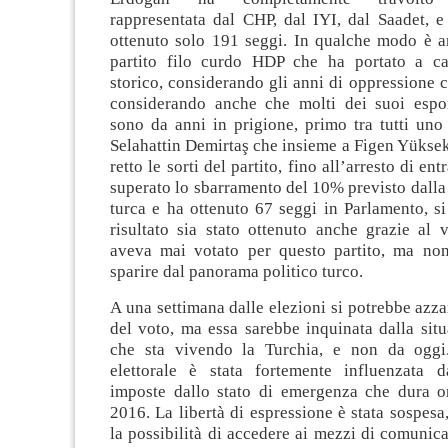
rappresentata dal CHP, dal IYI, dal Saadet, e
ottenuto solo 191 seggi. In qualche modo è a
partito filo curdo HDP che ha portato a ca
storico, considerando gli anni di oppressione c
considerando anche che molti dei suoi espo
sono da anni in prigione, primo tra tutti uno
Selahattin Demirtaş che insieme a Figen Yükse
retto le sorti del partito, fino all’arresto di e
superato lo sbarramento del 10% previsto dalla 
turca e ha ottenuto 67 seggi in Parlamento, s
risultato sia stato ottenuto anche grazie al 
aveva mai votato per questo partito, ma no
sparire dal panorama politico turco.
A una settimana dalle elezioni si potrebbe azza
del voto, ma essa sarebbe inquinata dalla sit
che sta vivendo la Turchia, e non da ogg
elettorale è stata fortemente influenzata d
imposte dallo stato di emergenza che dura or
2016. La libertà di espressione è stata sospesa
la possibilità di accedere ai mezzi di comunic