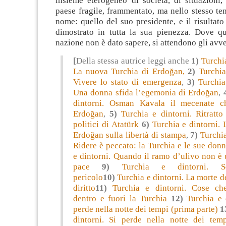
insieme eterogeneo di società, di situazioni,
paese fragile, frammentato, ma nello stesso t
nome: quello del suo presidente, e il risultato 
dimostrato in tutta la sua pienezza. Dove qu
nazione non è dato sapere, si attendono gli avv
[
Della stessa autrice leggi anche
1)
Turchia
La nuova Turchia di Erdoğan,
2)
Turchia
Vivere lo stato di emergenza
,
3)
Turchia
Una donna sfida l’egemonia di Erdoğan
,
dintorni. Osman Kavala il mecenate c
Erdoğan
,
5)
Turchia e dintorni. Ritratto
politici di Atatürk
6)
Turchia e dintorni. L
Erdoğan sulla libertà di stampa
,
7)
Turchia
Ridere è peccato: la Turchia e le sue don
e dintorni. Quando il ramo d’ulivo non è
pace
9)
Turchia e dintorni. Se
pericolo
10)
Turchia e dintorni. La morte de
diritto
11)
Turchia e dintorni. Cose ch
dentro e fuori la Turchia
12)
Turchia e 
perde nella notte dei tempi (prima parte)
1
dintorni. Si perde nella notte dei tem