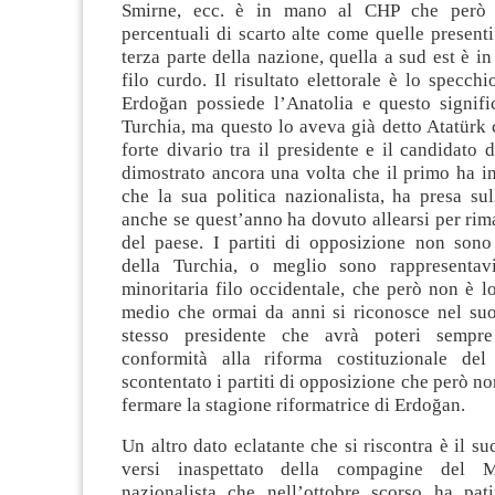
Smirne, ecc. è in mano al CHP che però 
percentuali di scarto alte come quelle presenti
terza parte della nazione, quella a sud est è in
filo curdo. Il risultato elettorale è lo specchi
Erdoğan possiede l’Anatolia e questo signifi
Turchia, ma questo lo aveva già detto Atatürk c
forte divario tra il presidente e il candidato
dimostrato ancora una volta che il primo ha i
che la sua politica nazionalista, ha presa su
anche se quest’anno ha dovuto allearsi per rim
del paese. I partiti di opposizione non sono 
della Turchia, o meglio sono rappresentav
minoritaria filo occidentale, che però non è l
medio che ormai da anni si riconosce nel suo
stesso presidente che avrà poteri sempr
conformità alla riforma costituzionale de
scontentato i partiti di opposizione che però no
fermare la stagione riformatrice di Erdoğan.
Un altro dato eclatante che si riscontra è il su
versi inaspettato della compagine del M
nazionalista che nell’ottobre scorso ha pati