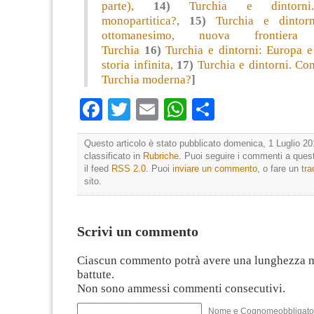
parte),
14)
Turchia e dintorni
monopartitica?
,
15)
Turchia e dintorn
ottomanesimo, nuova frontier
Turchia
16)
Turchia e dintorni: Europa e
storia infinita,
17)
Turchia e dintorni. Co
Turchia moderna?
]
Facebook
Twitter
Email
WhatsApp
Condividi
Questo articolo è stato pubblicato domenica, 1 Luglio 20
classificato in
Rubriche
. Puoi seguire i commenti a quest
il feed
RSS 2.0
. Puoi
inviare un commento
, o fare un
tr
sito.
Scrivi un commento
Ciascun commento potrà avere una lunghezza 
battute.
Non sono ammessi commenti consecutivi.
Nome e Cognomeobbligato