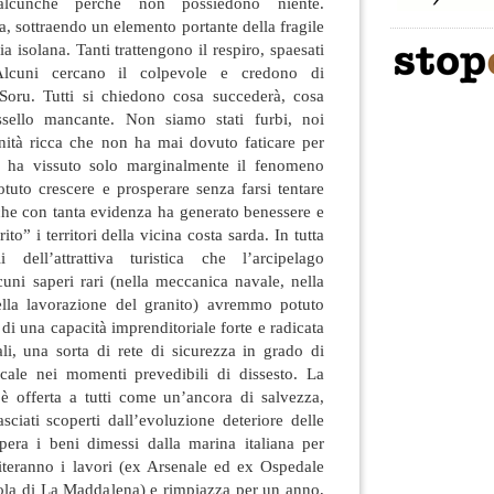
lcunché perché non possiedono niente.
 sottraendo un elemento portante della fragile
 isolana. Tanti trattengono il respiro, spaesati
Alcuni cercano il colpevole e credono di
Soru. Tutti si chiedono cosa succederà, cosa
assello mancante. Non siamo stati furbi, noi
ità ricca che non ha mai dovuto faticare per
he ha vissuto solo marginalmente il fenomeno
tuto crescere e prosperare senza farsi tentare
che con tanta evidenza ha generato benessere e
o” i territori della vicina costa sarda. In tutta
li dell’attrattiva turistica che l’arcipelago
lcuni saperi rari (nella meccanica navale, nella
ella lavorazione del granito) avremmo potuto
 di una capacità imprenditoriale forte e radicata
riali, una sorta di rete di sicurezza in grado di
cale nei momenti prevedibili di dissesto. La
 è offerta a tutti come un’ancora di salvezza,
sciati scoperti dall’evoluzione deteriore delle
upera i beni dimessi dalla marina italiana per
piteranno i lavori (ex Arsenale ed ex Ospedale
isola di La Maddalena) e rimpiazza per un anno,