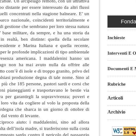
cabile. Un arcipelago remoto, con un’attrattiva
o distante per essere interessato da altri flussi
uelli concentrati nella stagione balneare. E’ un
co nazionale, coincidenti territorialmente e
Fondaz
i di gestione che sembrano per loro stessa natura
’ base militare, da sempre, e ha una storia da
Inchieste
in realtà, ben distinte: quella della secolare
esidente e Marina Italiana e quella recente,
 per le profonde implicazioni di tipo ambientale
Interventi E O
resenza americana. I maddalenini hanno un
elago non ha mai avuto nulla da offrire alle
Documenti E M
tto com’è di isole e di troppo granito, privo del
alsiasi produzione degna di tale nome. Sino al
più che 185 persone, pastori sardi e corsi che
Rubriche
eni pianeggianti e trasportavano le bestie via
tra per garantirgli la sopravvivenza; poveri e
Articoli
 loro vita da cogliere al volo la proposta della
rdegna che sbarca in un giorno di ottobre di
Archivio
 dal vento di levante.
ciproco aiuto: i maddalenini, sino ad allora
alta dell’isola madre, si trasferiscono sulla costa
amposto sardo contro il pericolo del passaggio