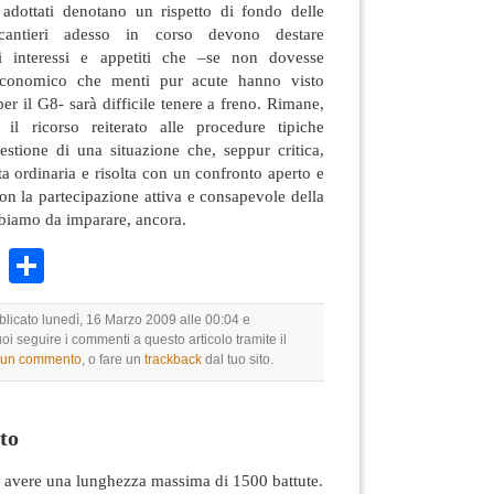
i adottati denotano un rispetto di fondo delle
cantieri adesso in corso devono destare
i interessi e appetiti che –se non dovesse
 economico che menti pur acute hanno visto
er il G8- sarà difficile tenere a freno. Rimane,
 il ricorso reiterato alle procedure tipiche
estione di una situazione che, seppur critica,
a ordinaria e risolta con un confronto aperto e
 con la partecipazione attiva e consapevole della
bbiamo da imparare, ancora.
k
r
ail
WhatsApp
Condividi
blicato lunedì, 16 Marzo 2009 alle 00:04 e
uoi seguire i commenti a questo articolo tramite il
e un commento
, o fare un
trackback
dal tuo sito.
to
avere una lunghezza massima di 1500 battute.