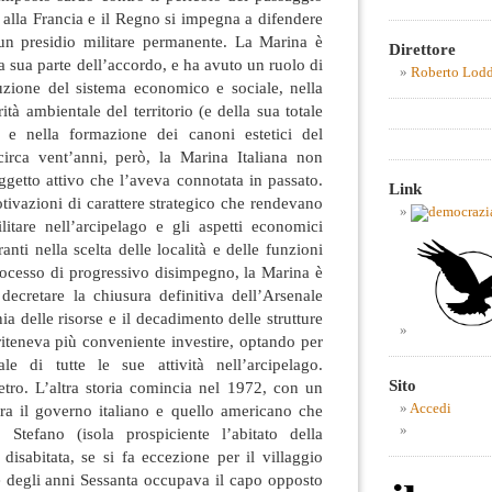
alla Francia e il Regno si impegna a difendere
un presidio militare permanente. La Marina è
Direttore
la sua parte dell’accordo, e ha avuto un ruolo di
Roberto Lod
uzione del sistema economico e sociale, nella
ità ambientale del territorio (e della sua totale
) e nella formazione dei canoni estetici del
irca vent’anni, però, la Marina Italiana non
oggetto attivo che l’aveva connotata in passato.
Link
ivazioni di carattere strategico che rendevano
litare nell’arcipelago e gli aspetti economici
nti nella scelta delle località e delle funzioni
ocesso di progressivo disimpegno, la Marina è
decretare la chiusura definitiva dell’Arsenale
a delle risorse e il decadimento delle strutture
riteneva più conveniente investire, optando per
le di tutte le sue attività nell’arcipelago.
Sito
tro. L’altra storia comincia nel 1972, con un
 tra il governo italiano e quello americano che
Accedi
 Stefano (isola prospiciente l’abitato della
isabitata, se si fa eccezione per il villaggio
ine degli anni Sessanta occupava il capo opposto