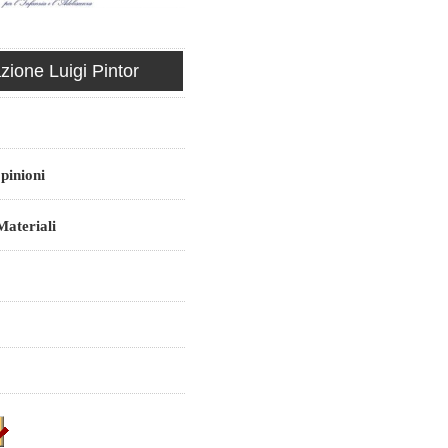
ione Luigi Pintor
pinioni
ateriali