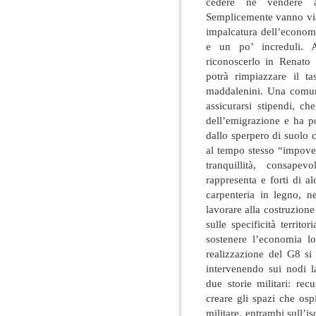
cedere né vendere a
Semplicemente vanno via,
impalcatura dell’economia
e un po’ increduli. 
riconoscerlo in Renato 
potrà rimpiazzare il t
maddalenini. Una comun
assicurarsi stipendi, c
dell’emigrazione e ha po
dallo sperpero di suolo 
al tempo stesso “impoverit
tranquillità, consapevo
rappresenta e forti di a
carpenteria in legno, n
lavorare alla costruzione
sulle specificità territo
sostenere l’economia lo
realizzazione del G8 si
intervenendo sui nodi la
due storie militari: rec
creare gli spazi che os
militare, entrambi sull’