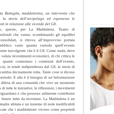
a Battaglia, maddalenina, un intervento che
 la storia dell’arcipelago ed esponesse le
anti in relazione alle vicende del G8.
, questo, per La Maddalena. Teatro di
rofondi che vanno scombinando gli equilibri
nsolidati, si ritrova all’improvviso portata
pubblico vasto quanto varioda quell’evento
ente travolgente che è il G8. Come nuda, deve
 valuta investimenti economici, di chi critica le
i quanti contestano i contenuti dell’evento,
ui, in totale indipendenza dal G8, la storia di
cambia decisamente rotta. Tante cose si dicono
eriodo. E alto è il bisogno di un’informazione
, a difesa di una comunità che vive un momento
di tutte le iniziative, le riflessioni, i movimenti
riguardano e che possono utilmente contribuire
n futuro tutto da inventare. La Maddalena è un
madre abitata e un insieme di isole inedificabili
ficate che i maddalenini vivono come proprietà