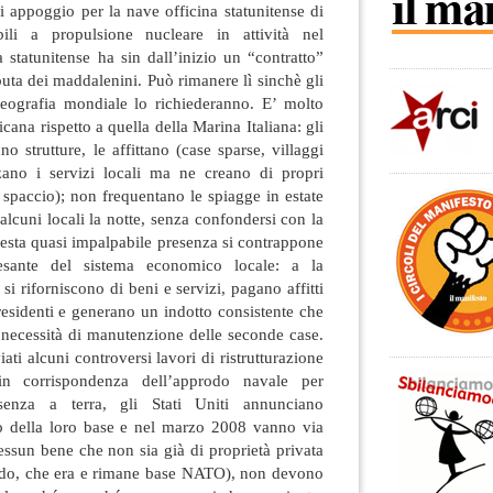
i appoggio per la nave officina statunitense di
ili a propulsione nucleare in attività nel
statunitense ha sin dall’inizio un “contratto”
puta dei maddalenini. Può rimanere lì sinchè gli
 geografia mondiale lo richiederanno. E’ molto
cana rispetto a quella della Marina Italiana: gli
no strutture, le affittano (case sparse, villaggi
izzano i servizi locali ma ne creano di propri
, spaccio); non frequentano le spiagge in estate
alcuni locali la notte, senza confondersi con la
esta quasi impalpabile presenza si contrappone
sante del sistema economico locale: a la
i riforniscono di beni e servizi, pagano affitti
 residenti e generano un indotto consistente che
a necessità di manutenzione delle seconde case.
ti alcuni controversi lavori di ristrutturazione
n corrispondenza dell’approdo navale per
esenza a terra, gli Stati Uniti annunciano
o della loro base e nel marzo 2008 vanno via
ssun bene che non sia già di proprietà privata
odo, che era e rimane base NATO), non devono