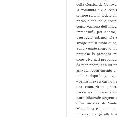
della Corsica da Genova 
la comunità civile con 
sempre stata lì, fedele al
primo piano nella costr
conservazione dell’integr
immobilità, per contro
paesaggio urbano. Da c
svolge più il ruolo di s
Sono venute meno le mot
preziosa la presenza mi
sono diventati prepondera
da mantenere; con un pr
arrivata recentemente a 
militare dopo lunga agoni
–bellissime- su cui non 
una contrazione genera
Facciamo un passo indie
patto bilaterale segreto
offre un’area di Santo
Maddalena e totalmente d
turistico che già alla f