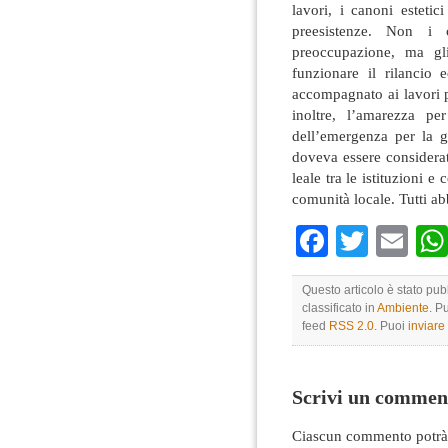
lavori, i canoni estetic
preesistenze. Non i 
preoccupazione, ma gl
funzionare il rilancio
accompagnato ai lavori p
inoltre, l’amarezza per
dell’emergenza per la g
doveva essere considerat
leale tra le istituzioni e
comunità locale. Tutti a
Faceboo
Twitte
Em
Questo articolo è stato pub
classificato in
Ambiente
. P
feed
RSS 2.0
. Puoi
inviar
Scrivi un commen
Ciascun commento potrà 