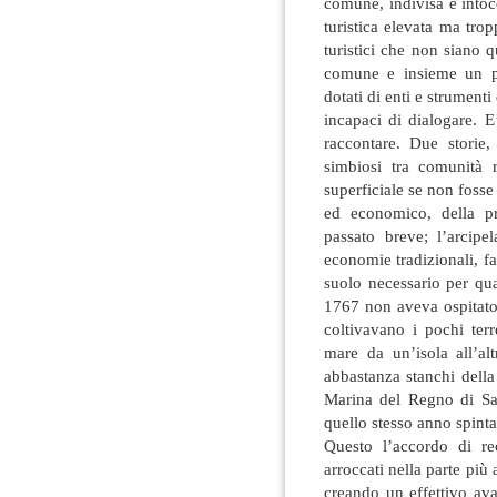
comune, indivisa e intoc
turistica elevata ma tropp
turistici che non siano q
comune e insieme un par
dotati di enti e strument
incapaci di dialogare. E
raccontare. Due storie, 
simbiosi tra comunità r
superficiale se non fosse
ed economico, della p
passato breve; l’arcip
economie tradizionali, fa
suolo necessario per qu
1767 non aveva ospitato 
coltivavano i pochi terr
mare da un’isola all’al
abbastanza stanchi della
Marina del Regno di Sa
quello stesso anno spinta
Questo l’accordo di re
arroccati nella parte più 
creando un effettivo av