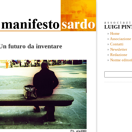
associaz
LUIGI PI
Home
Associazione
Contatti
n futuro da inventare
Newsletter
Redazione
Norme editori