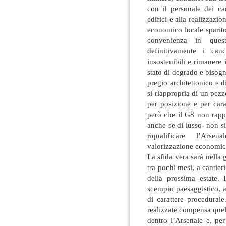
con il personale dei can
edifici e alla realizzazi
economico locale sparito
convenienza in que
definitivamente i can
insostenibili e rimanere
stato di degrado e bisogn
pregio architettonico e 
si riappropria di un pezz
per posizione e per cara
però che il G8 non rappr
anche se di lusso- non s
riqualificare l’Ars
valorizzazione economica
La sfida vera sarà nella 
tra pochi mesi, a cantieri
della prossima estate.
scempio paesaggistico, an
di carattere procedural
realizzate compensa quella
dentro l’Arsenale e, per