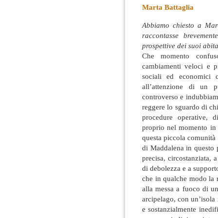
Marta Battaglia
Abbiamo chiesto a Mart
raccontasse brevemente
prospettive dei suoi abit
Che momento confuso
cambiamenti veloci e p
sociali
ed economici co
all’attenzione di un 
controverso e indubbiam
reggere lo sguardo di chi
procedure operative, d
proprio nel momento in c
questa piccola comunità 
di Maddalena in questo p
precisa, circostanziata
di debolezza e a supporto 
che in qualche modo la 
alla messa a fuoco di u
arcipelago, con un’isola 
e sostanzialmente inedi