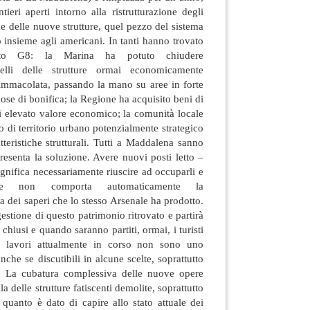
tieri aperti intorno alla ristrutturazione degli
one delle nuove strutture, quel pezzo del sistema
 insieme agli americani. In tanti hanno trovato
sto G8: la Marina ha potuto chiudere
celli delle strutture ormai economicamente
 immacolata, passando la mano su aree in forte
ose di bonifica; la Regione ha acquisito beni di
di elevato valore economico; la comunità locale
o di territorio urbano potenzialmente strategico
tteristiche strutturali. Tutti a Maddalena sanno
esenta la soluzione. Avere nuovi posti letto –
ignifica necessariamente riuscire ad occuparli e
enale non comporta automaticamente la
 dei saperi che lo stesso Arsenale ha prodotto.
gestione di questo patrimonio ritrovato e partirà
 chiusi e quando saranno partiti, ormai, i turisti
 I lavori attualmente in corso non sono uno
che se discutibili in alcune scelte, soprattutto
e. La cubatura complessiva delle nuove opere
 delle strutture fatiscenti demolite, soprattutto
 quanto è dato di capire allo stato attuale dei