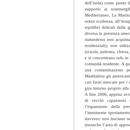
dell’isola) come punto d
supporto ai sommergib
Mediterraneo. La Marina 
senza scadenza, all’insa
equilibri delicati della
diversa la presenza ameri
statunitensi non acquista
residenziali); non util
(scuola, palestra, chiesa
e si concentrano solo in 
comunità residente. A qu
una contaminazione pe
Maddalena gli americani s
cari fuori mercato per i
gira intorno proprio all
A fine 2006, appena avvia
di vecchi capannoni i
l’espansione della pr
l’imminente spostament
davvero: non lasciano ne
(neanche l’area di appr