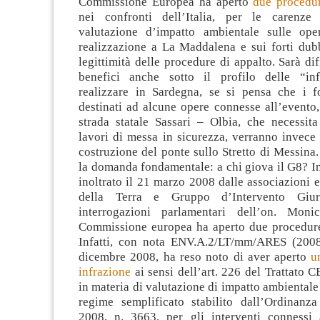
Commissione Europea ha aperto
due procedur
nei confronti dell’Italia, per le carenze
valutazione d’impatto ambientale sulle ope
realizzazione a La Maddalena e sui forti dubb
legittimità delle procedure di appalto. Sarà dif
benefici anche sotto il profilo delle “inf
realizzare in Sardegna, se si pensa che i f
destinati ad alcune opere connesse all’evento
strada statale Sassari – Olbia, che necessita 
lavori di messa in sicurezza, verranno invece u
costruzione del ponte sullo Stretto di Messina. 
la domanda fondamentale: a chi giova il G8? In
inoltrato il 21 marzo 2008 dalle associazioni 
della Terra e Gruppo d’Intervento Giur
interrogazioni parlamentari dell’on. Moni
Commissione europea ha aperto due procedure
Infatti, con nota ENV.A.2/LT/mm/ARES (2008
dicembre 2008, ha reso noto di aver aperto
u
infrazione
ai sensi dell’art. 226 del Trattato C
in materia di valutazione di impatto ambientale 
regime semplificato stabilito dall’Ordinan
2008, n. 3663, per gli interventi connessi 