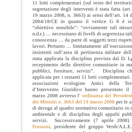
11 lotti complementari (sul resto del territori
segretazione degli interventi è stata fatta (art
19 marzo 2008, n. 3663) ai sensi dell’art. 14 de
2004/18/CE in quanto il vertice G 8 è stat
“obiettivo sensibile”: “ovviamente tali misur
n.d.r.) … necessitano di livelli di segretezza tal
conoscenza … da parte di soggetti terzi rispetto
lavori. Pertanto … limitatamente all’esecuzione 
insistenti sull’area di pertinenza militare de
stata applicata la disciplina prevista dal D. 
recepimento delle direttive comunitarie in ma
pubblici, forniture, servizi”. Disciplina ch
applicata per i restanti 11 lotti complementar
associazioni ecologiste Amici della T
d’Intervento Giuridico hanno presentato i
marzo 2008 avverso l’
ordinanza del Presiden
dei Ministri n. 3663 del 19 marzo 2008
per le a
di deroga al quadro normativo comunitario in m
ambientale e di disciplina degli appalti pubb
servizi. Successivamente (7 aprile 2008)
Frassoni
, presidente del gruppo Verdi/A.L.E