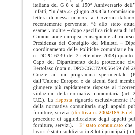
italiana del G 8 e al 150° Anniversario dell’
Infatti, “in data 27 giugno 2008 la Commission
lettera di messa in mora al Governo italiano
recentemente pervenuta, “è allo stato attu
esame”. Inoltre – dopo specifica richiesta di in
Commissione europea conseguente al ricorso 
Presidenza del Consiglio dei Ministri – Dipa
coordinamento delle Politiche comunitarie ha 
n. DCPC 6239 del 2 settembre 2008) quanto 
Capo del Dipartimento della protezione civ
Bertolaso (nota n. DPC/CGCTZ/0056459 del 2
Grazie ad un programma sperimentale (P
dall’Unione Europea e da alcuni Stati membr
giungere più rapidamente risposte ai ricorren
violazioni della normativa comunitaria (art. 
U.E.). La
risposta
riguarda esclusivamente l’a
della normativa comunitaria sugli appalti pub
forniture, servizi (
direttiva n. 2004/18/CE de
procedure di aggiudicazione degli appalti pub
forniture, servizi).
E’ stato comunicato
che 
lavori è stato suddiviso in 8 lotti principali (