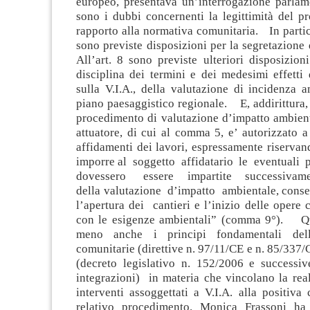
europeo, presentava un’interrogazione parl
sono i dubbi concernenti la legittimità del p
rapporto alla normativa comunitaria. In particol
sono previste disposizioni per la segretazione d
All’art. 8 sono previste ulteriori disposizion
disciplina dei termini e dei medesimi effetti
sulla V.I.A., della valutazione di incidenza 
piano paesaggistico regionale. E, addirittura,
procedimento di valutazione d’impatto ambient
attuatore, di cui al comma 5, e’ autorizzato 
affidamenti dei lavori, espressamente riservand
imporre al soggetto affidatario le eventuali 
dovessero essere impartite successivame
della valutazione d’impatto ambientale, consen
l’apertura dei cantieri e l’inizio delle opere
con le esigenze ambientali” (comma 9°). Qu
meno anche i principi fondamentali dell
comunitarie (direttive n. 97/11/CE e n. 85/337/
(decreto legislativo n. 152/2006 e successi
integrazioni) in materia che vincolano la rea
interventi assoggettati a V.I.A. alla positiva
relativo procedimento. Monica Frassoni ha 