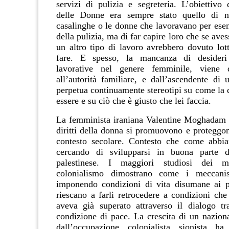
servizi di pulizia e segreteria. L’obiettiv
delle Donne era sempre stato quello di no
casalinghe o le donne che lavoravano per esem
della pulizia, ma di far capire loro che se aves
un altro tipo di lavoro avrebbero dovuto lott
fare. E spesso, la mancanza di desideri
lavorative nel genere femminile, viene d
all’autorità familiare, e dall’ascendente di 
perpetua continuamente stereotipi su come la
essere e su ciò che è giusto che lei faccia.
La femminista iraniana Valentine Moghadam c
diritti della donna si promuovono e proteggo
contesto secolare. Contesto che come abbia
cercando di svilupparsi in buona parte 
palestinese. I maggiori studiosi dei m
colonialismo dimostrano come i meccanis
imponendo condizioni di vita disumane ai p
riescano a farli retrocedere a condizioni che
aveva già superato attraverso il dialogo tra
condizione di pace. La crescita di un naziona
dall
’
occupazione colonialista sionista h