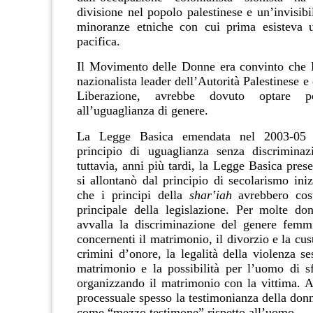
divisione nel popolo palestinese e un
’
invisibi
minoranze etniche con cui prima esisteva 
pacifica.
Il Movimento delle Donne era convinto che Fa
nazionalista leader dell’Autorità Palestinese e
Liberazione, avrebbe dovuto optare p
all’uguaglianza di genere.
La Legge Basica emendata nel 2003-05 r
principio di uguaglianza senza discriminaz
tuttavia, anni più tardi, la Legge Basica prese
si allontanò dal principio di secolarismo iniz
che i principi della
shar‛iah
avrebbero cost
principale della legislazione. Per molte d
avvalla la discriminazione del genere femmi
concernenti il matrimonio, il divorzio e la cust
crimini d’onore, la legalità della violenza se
matrimonio e la possibilità per l’uomo di s
organizzando il matrimonio con la vittima. 
processuale spesso la testimonianza della don
come “mezzo testimone” rispetto all’uomo.