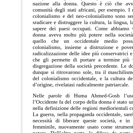
nazione alla donna. Questo è ciò che av
comunità degli stati africani, per esempio. I
colonialismo e del neo-colonialismo sono sem
sradicare e distruggere la cultura, la lingua, l
sapere dei paesi occupati. Come abbiamo vi
donna aveva molto più potere nella società
quello che un occidentale medio poss
colonialismo, insieme a distruzione e pove
radicalizzazione delle idee più conservatrici e
che gli permette di portare a termine più 
disgregazione della società precedente. Le do
dunque si ritrovarono sole, tra il maschilism
del colonialismo occidentale, e la cultura de
d
’origine
, rivelatasi radicalmente patriarcale.
Nelle parole di
Huma Ahmed-Gosh
l’uso
l’Occidente fa del corpo della donna è stato u
nella definizione delle regioni mediorientali 
La guerra, nella propaganda occidentale, sare
necessità di liberare queste società, e in
femminile, nuovamente usato come strumento
potere. Dall’altra parte, la difesa da parte 