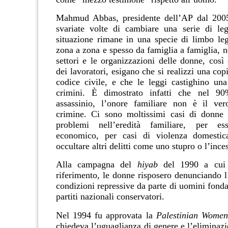
Mahmud Abbas, presidente dell’AP dal 200
svariate volte di cambiare una serie di leg
situazione rimane in una specie di limbo leg
zona a zona e spesso da famiglia a famiglia, no
settori e le organizzazioni delle donne, così
dei lavoratori, esigano che si realizzi una copi
codice civile, e che le leggi castighino una
crimini. È dimostrato infatti che nel 9
assassinio, l’onore familiare non è il ve
crimine. Ci sono moltissimi casi di donne 
problemi nell’eredità familiare, per e
economico, per casi di violenza domesti
occultare altri delitti come uno stupro o l’ince
Alla campagna del
hiyab
del 1990 a cui 
riferimento, le donne risposero denunciando l
condizioni repressive da parte di uomini fonda
partiti nazionali conservatori.
Nel 1994 fu approvata la
Palestinian Women
chiedeva l
’
uguaglianza di genere e l’eliminazi