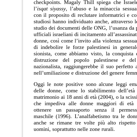
checkpoints. Magaly Thill spiega che Israel
l’
isqat siyassy
, l’abuso e la minaccia sessua
con il proposito di reclutare informatrici e col
studiosi hanno individuato anche, attraverso le
studio dei documenti delle ONG, l’usanza da 
ufficiali israeliani di incitamento all’assassin
donne, così come l’invito alla violenza sessu
di indebolire le forze palestinesi in general
sionista, come abbiamo visto, la conquista d
distruzione del popolo palestinese e de
nazionalista, raggiungerebbe il suo perfetto 
nell’umiliazione e distruzione del genere femm
Oggi le note positive sono alcune leggi em
delle donne, come lo stabilimento dell’età
matrimonio ai 18 anni di età (2004), o la sciss
che impediva alle donne maggiori di età 
ottenere un passaporto senza il permesso
maschile (1996). L’analfabetismo tra le don
anche se rimane tre volte più alto rispetto
uomini, soprattutto nelle zone rurali.