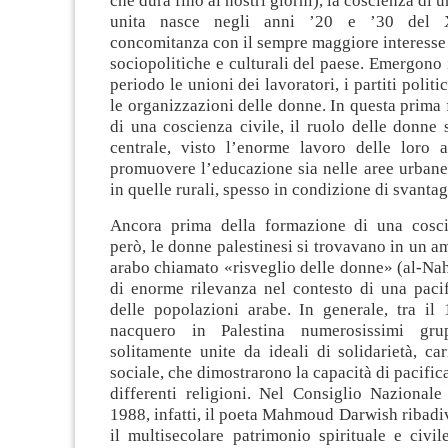
che dura fino ai nostri giorni), la coscienza di u
unita nasce negli anni ’20 e ’30 del 
concomitanza con il sempre maggiore interesse 
sociopolitiche e culturali del paese. Emergono i
periodo le unioni dei lavoratori, i partiti politi
le organizzazioni delle donne. In questa prima 
di una coscienza civile, il ruolo delle donne 
centrale, visto l’enorme lavoro delle loro a
promuovere l’educazione sia nelle aree urbane
in quelle rurali, spesso in condizione di svantag
Ancora prima della formazione di una cosci
però, le donne palestinesi si trovavano in un
arabo chiamato «risveglio delle donne» (
al-Nah
di enorme rilevanza nel contesto di una paci
delle popolazioni arabe. In generale, tra il
nacquero in Palestina numerosissimi gru
solitamente unite da ideali di solidarietà, c
sociale, che dimostrarono la capacità di pacific
differenti religioni. Nel Consiglio Nazionale
1988, infatti, il poeta
Mahmoud Darwish ribadi
il multisecolare patrimonio spirituale e civil