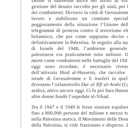
Donne si mantenne attiva nei lavori di volo
gestione del denaro raccolto per gli aiuti, per
dei combattenti. Divisero la città di Gerusalemm
lavoro e stabilirono un comitato specia
peggioramento della situazione l’Unione de
telegrammi di protesta contro il terrorismo e
britannico, che poi come sappiamo decise 
definitivamente la Palestina. In seguito alla na
di Israele del 1948, l’ambiente generale 
palestinese era praticamente tutto militare. 
morte come combattenti nelle battaglie del 19
oggi sono ricordate, è necessario riven
dell’attivista Hind al-Husseini, che raccolse
strade di Gerusalemme e li trasferì in que
diventato l’orfanotrofio
Dar al Tifl al-Arabi
(Ca
arabo), attivo ancora oggi. Ci fu poi Sara Hanu
altre donne fondò l’ospedale al-Yihad.
Tra il 1947 e il 1949 le forze sioniste espulse
fino a 800,000 persone del milione e mezzo to
nella Palestina storica. Il Movimento delle Donn
della Palestina, si vide frazionato e disperso.