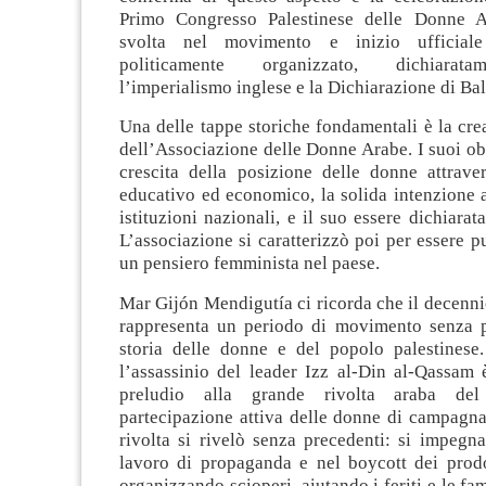
Primo Congresso Palestinese delle Donne A
svolta nel movimento e inizio ufficiale 
politicamente organizzato, dichiarat
l’imperialismo inglese e la Dichiarazione di Ba
Una delle tappe storiche fondamentali è la cr
dell’Associazione delle Donne Arabe. I suoi obi
crescita della posizione delle donne attrave
educativo ed economico, la solida intenzione 
istituzioni nazionali, e il suo essere dichiarat
L’associazione si caratterizzò poi per essere pu
un pensiero femminista nel paese.
Mar Gijón Mendigutía ci ricorda che il decenni
rappresenta un periodo di movimento senza p
storia delle donne e del popolo palestinese. 
l’assassinio del leader Izz al-Din al-Qassam 
preludio alla grande rivolta araba de
partecipazione attiva delle donne di campagna 
rivolta si rivelò senza precedenti: si impegna
lavoro di propaganda e nel boycott dei prodot
organizzando scioperi, aiutando i feriti e le fa