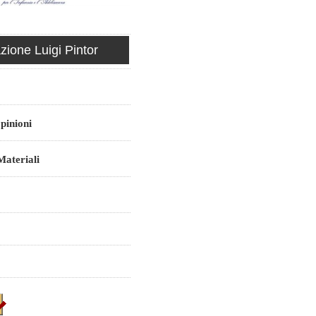
ione Luigi Pintor
pinioni
ateriali