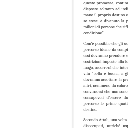
queste promesse, contin
disposte soltanto ad ind
mano il proprio destino e 
se stessi è divenuto la 
milioni di persone che rif
condizione”.
Com’è possibile che gli uo
percorso ideale da compi
essi dovranno prendere co
costrizioni imposte alla lo
luogo, occorrerà che inter
vita “bella e buona, a g
dovranno accettare la pro
altri, nemmeno da coloro
convincersi che non sono
consapevoli d’essere do
percorso le prime quatt
destino.
Secondo Attali, una volta 
disoccupati, anziché as