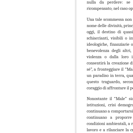
nulla da perdere: se l
ricompensato; nel caso op
Una tale scommessa non è 
nome delle divinità, prin
oggi, il destino di qua
schiaccianti, visibili o 
ideologiche, finanziarie o
benevolenza degli altri, 
violenza o dalla loro in
consentirà la creazione d
sé”, a fronteggiare il “M
un paradiso in terra, qu
questo traguardo, secon
coraggio di affrontare il p
Nonostante il “Male” sia
istituzioni, crisi demogr
continuano a comportarsi
continuano a proporre
condizioni ambientali, a r
lavoro e a rilanciare la 