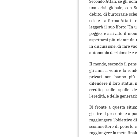
Secondo Attali, se gli uom
una crisi globale
, con S
debito, di burocrazie scle
esiste – afferma Attali – e
leggerà il suo libro: “In
peggio, è arrivato il mo
aspettarsi più niente da 
in discussione, di fare vac
autonomia decisionale e v
Il mondo, secondo il pens
gli anni a venire lo ren
privati non hanno più 
difendere il loro status,
credito, sulle spalle d
l’eredità, e delle generaz
Di fronte a questa situaz
gestire il presente e a po
raggiungere l’obiettivo d
scommettere di poterlo c
raggiungere la meta finale