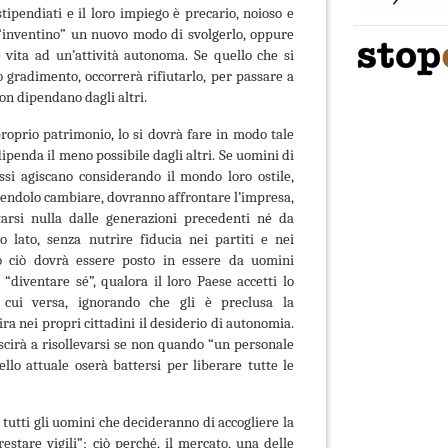
tipendiati e il loro impiego è precario, noioso e
 “inventino” un nuovo modo di svolgerlo, oppure
e vita ad un’attività autonoma. Se quello che si
 gradimento, occorrerà rifiutarlo, per passare a
n dipendano dagli altri.
proprio patrimonio, lo si dovrà fare in modo tale
ipenda il meno possibile dagli altri. Se uomini di
ssi agiscano considerando il mondo loro ostile,
lendolo cambiare, dovranno affrontare l’impresa,
tarsi nulla dalle generazioni precedenti né da
ro lato, senza nutrire fiducia nei partiti e nei
tto ciò dovrà essere posto in essere da uomini
“diventare sé”, qualora il loro Paese accetti lo
cui versa, ignorando che gli è preclusa la
ra nei propri cittadini il desiderio di autonomia.
scirà a risollevarsi se non quando “un personale
ello attuale oserà battersi per liberare tutte le
tutti gli uomini che decideranno di accogliere la
stare vigili”; ciò perché, il mercato, una delle