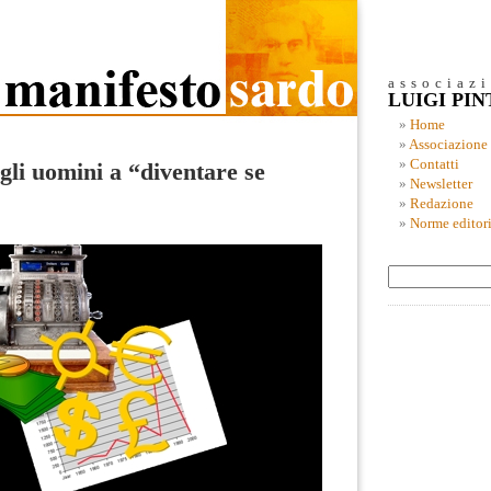
associaz
LUIGI PI
Home
Associazione
Contatti
gli uomini a “diventare se
Newsletter
Redazione
Norme editori