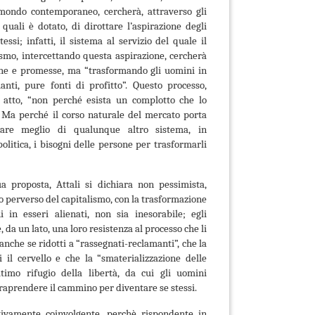
 mondo contemporaneo, cercherà, attraverso gli
 quali è dotato, di dirottare l’aspirazione degli
ssi; infatti, il sistema al servizio del quale il
ismo, intercettando questa aspirazione, cercherà
ghe e promesse, ma “trasformando gli uomini in
nti, pure fonti di profitto”. Questo processo,
n atto, “non perché esista un complotto che lo
 Ma perché il corso naturale del mercato porta
pare meglio di qualunque altro sistema, in
olitica, i bisogni delle persone per trasformarli
sua proposta, Attali si dichiara non pessimista,
to perverso del capitalismo, con la trasformazione
 in esseri alienati, non sia inesorabile; egli
 da un lato, una loro resistenza al processo che li
 anche se ridotti a “rassegnati-reclamanti”, che la
 il cervello e che la “smaterializzazione delle
ltimo rifugio della libertà, da cui gli uomini
traprendere il cammino per diventare se stessi.
otivamente coinvolgente, perchè rispondente in