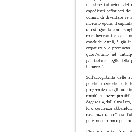
massime istituzioni del
espedienti sofisticati dei
uomini di diventare se ste
mercato opera, il capital
di estinguerla con lusin
cose lavoranti e consuma
conclude Attali, è già i
organizzi o lo promuova.
quest’ultimo ad antici
particolare meglio della p
in merce”.
Sull’accoglibilità delle 
perché ritiene che l’effet
progressiva degli uomini
considera invece possibile,
degrada e, dall’altro lato,
loro coscienza abbandoni
coscienza di sé” sia l’u
potranno, prima o poi, in
L’invito di Attali è em