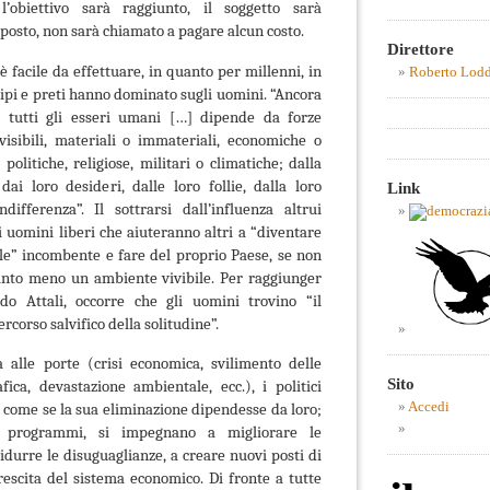
’obiettivo sarà raggiunto, il soggetto sarà
posto, non sarà chiamato a pagare alcun costo.
Direttore
facile da effettuare, in quanto per millenni, in
Roberto Lod
cipi e preti hanno dominato sugli uomini. “Ancora
si tutti gli esseri umani […] dipende da forze
invisibili, materiali o immateriali, economiche o
 politiche, religiose, militari o climatiche; dalla
dai loro desideri, dalle loro follie, dalla loro
Link
differenza”. Il sottrarsi dall’influenza altrui
i uomini liberi che aiuteranno altri a “diventare
ale” incombente e fare del proprio Paese, se non
anto meno un ambiente vivibile. Per raggiunger
do Attali, occorre che gli uomini trovino “il
ercorso salvifico della solitudine”.
 alle porte (crisi economica, svilimento delle
Sito
afica, devastazione ambientale, ecc.), i politici
Accedi
 come se la sua eliminazione dipendesse da loro;
 programmi, si impegnano a migliorare le
idurre le disuguaglianze, a creare nuovi posti di
crescita del sistema economico. Di fronte a tutte