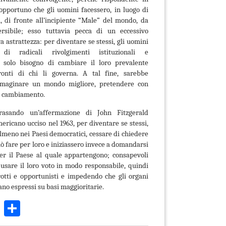
pportuno che gli uomini facessero, in luogo di
a, di fronte all’incipiente “Male” del mondo, da
ersibile; esso tuttavia pecca di un eccessivo
a astrattezza: per diventare se stessi, gli uomini
 radicali rivolgimenti istituzionali e
 solo bisogno di cambiare il loro prevalente
ronti di chi li governa. A tal fine, sarebbe
immaginare un mondo migliore, pretendere con
al cambiamento.
frasando un’affermazione di John Fitzgerald
ericano ucciso nel 1963, per diventare se stessi,
lmeno nei Paesi democratici, cessare di chiedere
può fare per loro e iniziassero invece a domandarsi
er il Paese al quale appartengono; consapevoli
r usare il loro voto in modo responsabile, quindi
rrotti e opportunisti e impedendo che gli organi
iano espressi su basi maggioritarie.
k
r
ail
WhatsApp
Condividi