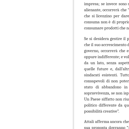
impresa; se invece sono s
alienante, occorrerà che
che si licenzino per dar
consuma non è di proprio
consumare prodotti che no
Se si desidera gestire il 
che il suo accrescimento d
governo, occorrerà che e
oppure indifferente; e vo
da un lato, senza aspet
quelle future e, dall’alt
sindacati esistenti. Tu
consapevoli di non poter 
stato di abbandono in 
sopravvivenza, se non ispi
Un Paese siffatto non riu
politico differente da qu
possibilità creative”.
Attali afferma ancora che 
sua proposta dovranno “re