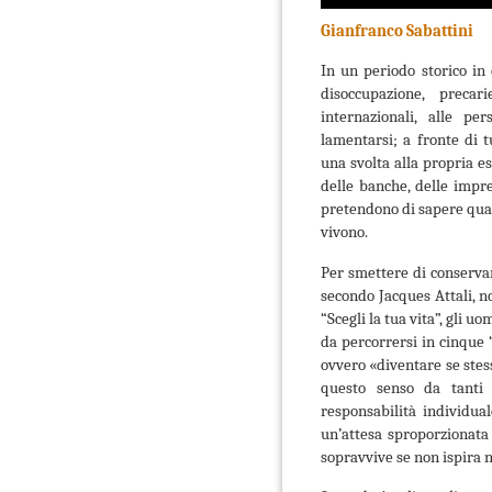
Gianfranco Sabattini
In un periodo storico in 
disoccupazione, precari
internazionali, alle p
lamentarsi; a fronte di 
una svolta alla propria es
delle banche, delle impres
pretendono di sapere quale 
vivono.
Per smettere di conservar
secondo Jacques Attali, n
“Scegli la tua vita”, gli 
da percorrersi in cinque “
ovvero «diventare se stess
questo senso da tanti
responsabilità individua
un’attesa sproporzionata
sopravvive se non ispira n