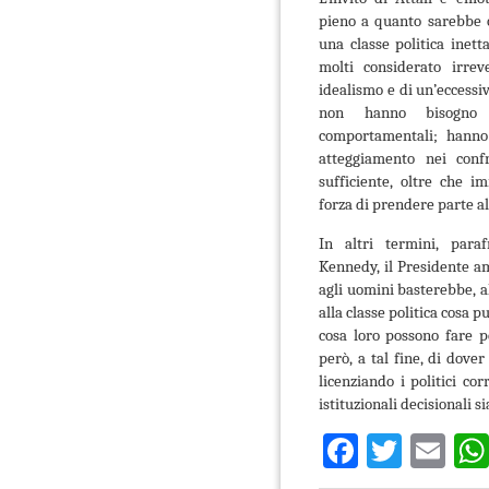
pieno a quanto sarebbe o
una classe politica inett
molti considerato irrev
idealismo e di un’eccessiv
non hanno bisogno di
comportamentali; hanno
atteggiamento nei conf
sufficiente, oltre che 
forza di prendere parte 
In altri termini, para
Kennedy, il Presidente am
agli uomini basterebbe, a
alla classe politica cosa 
cosa loro possono fare p
però, a tal fine, di dove
licenziando i politici co
istituzionali decisionali s
Faceboo
Twitte
Em