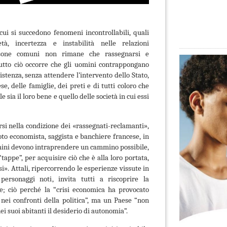
cui si succedono fenomeni incontrollabili, quali
età, incertezza e instabilità nelle relazioni
ersone comuni non rimane che rassegnarsi e
tutto ciò occorre che gli uomini contrappongano
istenza, senza attendere l’intervento dello Stato,
e, delle famiglie, dei preti e di tutti coloro che
sia il loro bene e quello delle società in cui essi
si nella condizione dei «rassegnati-reclamanti»,
oto economista, saggista e banchiere francese, in
uomini devono intraprendere un cammino possibile,
tappe”, per acquisire ciò che è alla loro portata,
i». Attali, ripercorrendo le esperienze vissute in
 personaggi noti,
invita tutti a riscoprire la
le; ciò perché la “crisi economica ha provocato
 nei confronti della politica”, ma un Paese “non
ei suoi abitanti il desiderio di autonomia”.