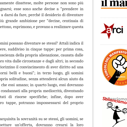
uamente disattese, molte persone non sono più
ignarsi; esse sono anche decise a “prendere in
a darsi da fare, perché il desiderio di diventare
più grande ambizione per “decine, centinaia di
lettono, esprimono, e provano a realizzare questa
mini possano diventare se stessi? Attali indica il
ere, suddiviso in cinque tappe: per prima cosa,
scienza della propria alienazione, causata dalle
ro vita dalle circostanze e dagli altri; in secondo
iorizzino il convincimento di aver diritto ad una
iorni belli e buoni”; in terzo luogo, gli uomini
pria solitudine, senza attendersi alcun aiuto da
 che essi amano; in quarto luogo, essi dovranno
 condannati alla propria mediocrità, diventando
tati di risorse specifiche; infine, dopo aver
ro tappe, potranno impossessarsi del proprio
acquisita la sovranità su se stessi, gli uomini, se
pettare un’offerta, dovranno crearsi la loro