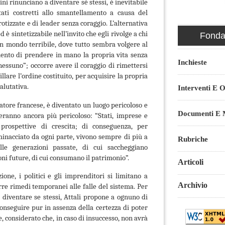
ini rinunciano a diventare sé stessi, è inevitabile
tati costretti allo smantellamento a causa del
rotizzate e di leader senza coraggio. L’alternativa
d è sintetizzabile nell’invito che egli rivolge a chi
Fondaz
 un mondo terribile, dove tutto sembra volgere al
mento di prendere in mano la propria vita senza
Inchieste
nessuno”; occorre avere il coraggio di rimettersi
illare l’ordine costituito, per acquisire la propria
alutativa.
Interventi E O
atore francese, è diventato un luogo pericoloso e
Documenti E M
deranno ancora più pericoloso: “Stati, imprese e
prospettive di crescita; di conseguenza, per
 minacciato da ogni parte, vivono sempre di più a
Rubriche
elle generazioni passate, di cui saccheggiano
ioni future, di cui consumano il patrimonio”.
Articoli
ione, i politici e gli imprenditori si limitano a
Archivio
rre rimedi temporanei alle falle del sistema. Per
i diventare se stessi, Attali propone a ognuno di
onseguire pur in assenza della certezza di poter
, considerato che, in caso di insuccesso, non avrà