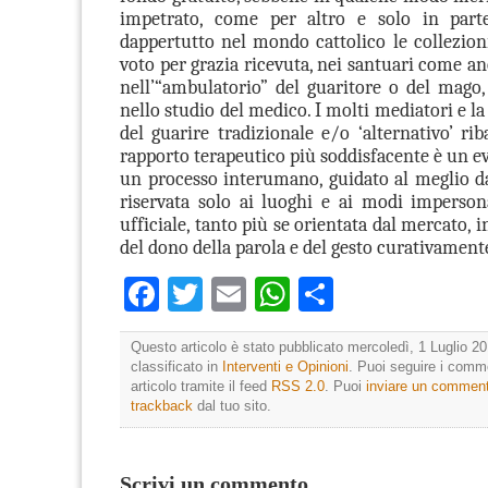
impetrato, come per altro e solo in part
dappertutto nel mondo cattolico le collezioni
voto per grazia ricevuta, nei santuari come an
nell’“ambulatorio” del guaritore o del mag
nello studio del medico. I molti mediatori e la 
del guarire tradizionale e/o ‘alternativo’ ri
rapporto terapeutico più soddisfacente è un ev
un processo interumano, guidato al meglio da
riservata solo ai luoghi e ai modi impersona
ufficiale, tanto più se orientata dal mercato, i
del dono della parola e del gesto curativamente
Facebook
Twitter
Email
WhatsApp
Condividi
Questo articolo è stato pubblicato mercoledì, 1 Luglio 20
classificato in
Interventi e Opinioni
. Puoi seguire i comm
articolo tramite il feed
RSS 2.0
. Puoi
inviare un commen
trackback
dal tuo sito.
Scrivi un commento