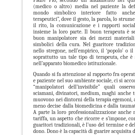
(medico o altro) media nel paziente la def
mondo simbolico interiore fatto anch
terapeutici”, dove il gesto, la parola, lo strum
il rito, la comunicazione e i rapporti social
insieme la loro parte. Il buon terapeuta è 
buon manipolatore sia dei mezzi materiali
simbolici della cura. Nel guaritore tradizio
nello stregone, nell’empirico, il ‘popolo’ o il 
soprattutto un tale tipo di terapeuta, che è 
nell’apparato biomedico istituzionale.
Quando si fa attenzione al rapporto fra opera
e paziente nel suo ambiente sociale, ci si accor
“manipolatori dell’invisibile” quali osserv
sciamani, divinatori, medium, maghi anche tel
muovono nei dintorni della terapia egemoni, a
meno decise dalla biomedicina e dalla taumatu
A parte la loro professionalizzazione anche
tariffa, un aspetto che ricorre e s’impone, c
guaritori tradizionali, è l’uso del termine e de
dono. Dono è la capacità di guarire acquisita 