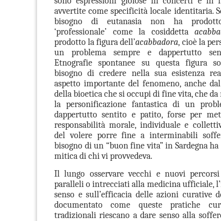
sono espressioni gioiose in concerti e in f
avvertite come specificità locale identitaria. S
bisogno di eutanasia non ha prodott
‘professionale’ come la cosiddetta
acabba
prodotto la figura dell’
acabbadora
, cioè la pe
un problema sempre e dappertutto sent
Etnografie spontanee su questa figura s
bisogno di credere nella sua esistenza rea
aspetto importante del fenomeno, anche dal
della bioetica che si occupi di fine vita, che d
la personificazione fantastica di un pro
dappertutto sentito e patito, forse per me
responsabilità morale, individuale e collett
del volere porre fine a interminabili soffer
bisogno di un “buon fine vita” in Sardegna ha 
mitica di chi vi provvedeva.
Il lungo osservare vecchi e nuovi percorsi
paralleli o intrecciati alla medicina ufficiale, l
senso e sull’efficacia delle azioni curative d
documentato come queste pratiche cura
tradizionali riescano a dare senso alla soffe