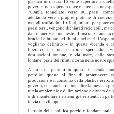
plastica in misura 16 volte superiore a quell
poveri e, non sapendo dove mettersela, ne esp
700mila tonnellate verso 96 paesi, comp
adottando vere e proprie pratiche di coercizi
metodi truffaldini. I rifiuti, infatti, per poter e
paesi terzi, vengono dichiarati riciclabili, ma 
da numerose inchieste finiscono ammucchia
bruciati o buttati nei fiumi e nei mari. L’aspett
vogliamo definirlo – in questa vicenda è c
liberarci dai nostri rifiuti spedendoli 
destinazioni lontane, e via mare, dalle stes
lontane, parte dei rifiuti ritorna nelle nostre spi
A farla da padroni in questa faccenda son
petrolio; queste al fine di promuovere e
produzione e il consumo della plastica esercita
governi, così anche da impedire la messa a pun
tutela ambientale e di limitazione e divieto dei p
o di smantellare i sistemi già esistenti, in part
in via di sviluppo.
Il ruolo della politica perciò e fondamentale