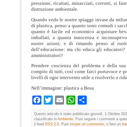
pressione, ricattati, minacciati, corrotti, si fa
distruzione ambientale.
Quando vedo le nostre spiagge invase da milia
di plastica, penso a quanto sono comodi i sacche
quanto è facile ed economico acquistare bev
imballati, a quanta innocenza e inconsapevo
nostre azioni; e di rimando penso al ruol
dell’educazione: ma chi educa gli educatori? 
amministratori?
Prendere coscienza del problema e della sua 
compito di tutti, così come farci portavoce e pr
livelli di ogni intervento utile a risolverlo o rid
Nell’immagine: plastica a Bosa
Facebook
Twitter
Email
WhatsApp
Condividi
Questo articolo è stato pubblicato giovedì, 1 Ottobre 202
classificato in
Ambiente
. Puoi seguire i commenti a quest
il feed
RSS 2.0
. Puoi
inviare un commento
, o fare un
tr