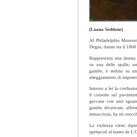
[Luana Seddone]
Al Philadelphia Museu
Degas, datato tra il 1868 
Rappresenta una donna c
su una delle spalle, u
gambe, è seduta su una
atteggiamento di impotenz
Intorno a lei la confusion
il corsetto sul pavime
giovane con uno sguard
gambe divaricate, affer
minacciosa, ha un orecch
La violenza viene dipin
spettacoli al teatro de L’