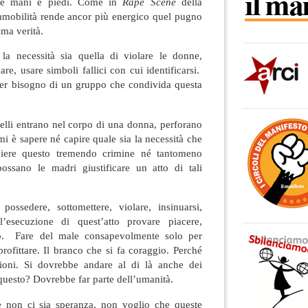
gare mani e piedi. Come in
Rape Scene
della
mmobilità rende ancor più energico quel pugno
ama verità.
a necessità sia quella di violare le donne,
are, usare simboli fallici con cui identificarsi.
ver bisogno di un gruppo che condivida questa
lli entrano nel corpo di una donna, perforano
 mi è sapere né capire quale sia la necessità che
ere questo tremendo crimine né tantomeno
ossano le madri giustificare un atto di tali
 possedere, sottomettere, violare, insinuarsi,
ll’esecuzione di quest’atto provare piacere,
to. Fare del male consapevolmente solo per
profittare. Il branco che si fa coraggio. Perché
zioni. Si dovrebbe andare al di là anche dei
 questo? Dovrebbe far parte dell’umanità.
 non ci sia speranza, non voglio che queste