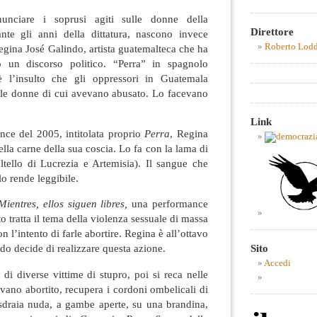
nunciare i soprusi agiti sulle donne della
Direttore
te gli anni della dittatura, nascono invece
Roberto Lod
gina José Galindo, artista guatemalteca che ha
o un discorso politico. “Perra” in spagnolo
è l’insulto che gli oppressori in Guatemala
lle donne di cui avevano abusato. Lo facevano
Link
nce del 2005, intitolata proprio
Perra
, Regina
ella carne della sua coscia. Lo fa con la lama di
oltello di Lucrezia e Artemisia). Il sangue che
lo rende leggibile.
Mientres, ellos siguen libres,
una performance
o tratta il tema della violenza sessuale di massa
n l’intento di farle abortire. Regina è all’ottavo
Sito
o decide di realizzare questa azione.
Accedi
 di diverse vittime di stupro, poi si reca nelle
vano abortito, recupera i cordoni ombelicali di
i sdraia nuda, a gambe aperte, su una brandina,