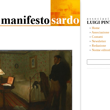
associaz
LUIGI PI
Home
Associazione
Contatti
Newsletter
Redazione
Norme editori