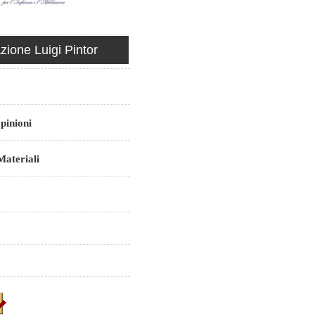
ione Luigi Pintor
pinioni
ateriali