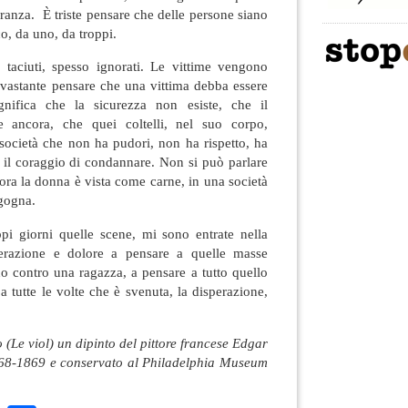
anza. È triste pensare che delle persone siano
o, da uno, da troppi.
taciuti, spesso ignorati. Le vittime vengono
evastante pensare che una vittima debba essere
gnifica che la sicurezza non esiste, che il
e ancora, che quei coltelli, nel suo corpo,
società che non ha pudori, non ha rispetto, ha
 il coraggio di condannare. Non si può parlare
cora la donna è vista come carne, in una società
 gogna.
i giorni quelle scene, mi sono entrate nella
erazione e dolore a pensare a quelle masse
o contro una ragazza, a pensare a tutto quello
a tutte le volte che è svenuta, la disperazione,
 (Le viol) un dipinto del pittore francese Edgar
868-1869 e conservato al Philadelphia Museum