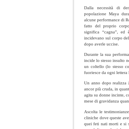
Dalla necessità di de
popolazione Maya duran
alcune performance di Re
fatto del proprio corp
significa “cagna”, ed 
incidevano sul corpo de
dopo averle uccise.
Durante la sua performa
incide lo stesso insulto n
un coltello (lo stesso c
fuoriesce da ogni lettera 
Un anno dopo realizza
ancor più cruda, in quant
agita su donne incinte, co
mese di gravidanza quand
Ascolta le testimonianze
cliniche dove queste ave
quei feti nati morti e s