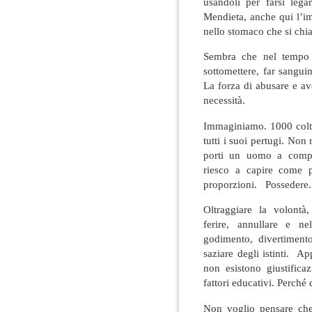
usandoli per farsi le
Mendieta, anche qui l’i
nello stomaco che si chi
Sembra che nel tempo l
sottomettere, far sanguin
La forza di abusare e a
necessità.
Immaginiamo. 1000 colte
tutti i suoi pertugi. Non
porti un uomo a compi
riesco a capire come p
proporzioni. Possedere.
Oltraggiare la volontà,
ferire, annullare e ne
godimento, divertimen
saziare degli istinti. Ap
non esistono giustifica
fattori educativi. Perché
Non voglio pensare che