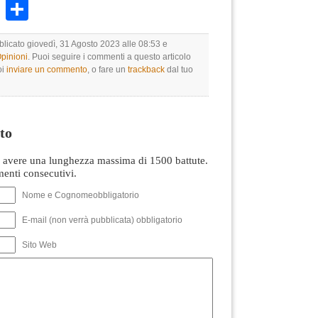
k
r
ail
WhatsApp
Condividi
blicato giovedì, 31 Agosto 2023 alle 08:53 e
Opinioni
. Puoi seguire i commenti a questo articolo
oi
inviare un commento
, o fare un
trackback
dal tuo
to
avere una lunghezza massima di 1500 battute.
nti consecutivi.
Nome e Cognomeobbligatorio
E-mail (non verrà pubblicata) obbligatorio
Sito Web