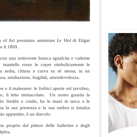
m of Art possiamo ammirare
Le Viol
di Edgar
e il 1869.
on una sottoveste bianca sgualcita e cadente
n mantello rosso le copre simbolicamente le
 sedia, chiusa e curva su sé stessa, in un
a, umiliazione, fragilità, arrendevolezza.
e e il malessere: le forbici aperte sul tavolino,
nto, il letto immacolato. Un uomo guarda la
o freddo e crudo, ha le mani in tasca e le
ma la sua presenza e la sua ombra si innalza
io appuntito, è un diavolo.
ta proprio dal pittore delle ballerine e degli
Opéra.