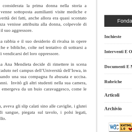
è considerata la prima donna nella storia a
venne sottoposta aumilianti visite mediche e
verità dei fatti, anche allora era quasi scontato
Fondaz
nza venisse attribuita alla donna, colpevole di
il suo aggressore.
Inchieste
ua rabbia e il suo desiderio di rivalsa in opere
he e bibliche, colte nel tentativo di sottrarsi a
Interventi E O
di vendicarsi del loro oppressore.
na Ana Mendieta decide di rimettere in scena
Documenti E M
aduto nel campus dell’Università dell’Iowa, in
quando una sua compagna fu abusata e uccisa.
Rubriche
ni. Invitò gli altri studenti nella sua camera,
he emergeva da un buio caravaggesco, come le
Articoli
 aveva gli slip calati sino alle caviglie, i glutei
Archivio
 sangue, piegata sul tavolo, i polsi legati,
llo.