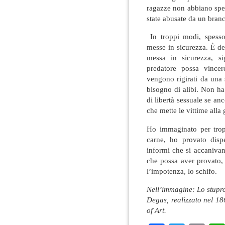
ragazze non abbiano sper
state abusate da un branc
In troppi modi, spesso 
messe in sicurezza. È d
messa in sicurezza, si
predatore possa vincer
vengono rigirati da una 
bisogno di alibi. Non ha
di libertà sessuale se an
che mette le vittime alla
Ho immaginato per tropp
carne, ho provato disp
informi che si accanivan
che possa aver provato, 
l’impotenza, lo schifo.
Nell’immagine: Lo stupro
Degas, realizzato nel 1
of Art.