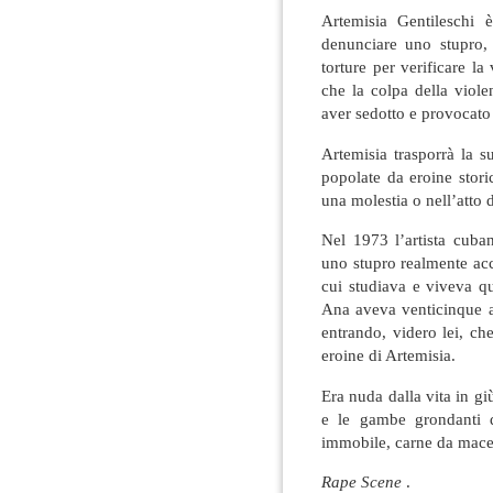
Artemisia Gentileschi 
denunciare uno stupro, 
torture per verificare la 
che la colpa della viole
aver sedotto e provocato 
Artemisia trasporrà la s
popolate da eroine storic
una molestia o nell’atto 
Nel 1973 l’artista cuba
uno stupro realmente acc
cui studiava e viveva 
Ana aveva venticinque an
entrando, videro lei, c
eroine di Artemisia.
Era nuda dalla vita in giù,
e le gambe grondanti di
immobile, carne da mace
Rape Scene
.