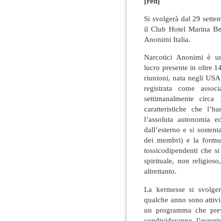
[red]
Si svolgerà dal 29 sette
il Club Hotel Marina Be
Anonimi Italia.
Narcotici Anonimi è un
lucro presente in oltre 
riunioni, nata negli USA
registrata come assoc
settimanalmente circa
caratteristiche che l’h
l’assoluta autonomia ec
dall’esterno e si sosten
dei membri) e la formul
tossicodipendenti che s
spirituale, non religios
altrettanto.
La kermesse si svolge
qualche anno sono attivi
un programma che preve
condivideranno l’esper