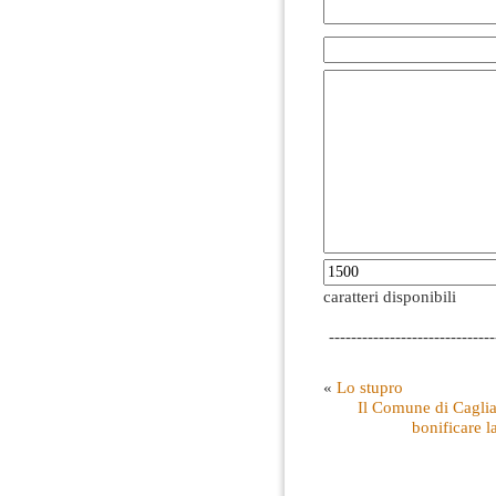
caratteri disponibili
------------------------------
«
Lo stupro
Il Comune di Caglia
bonificare l