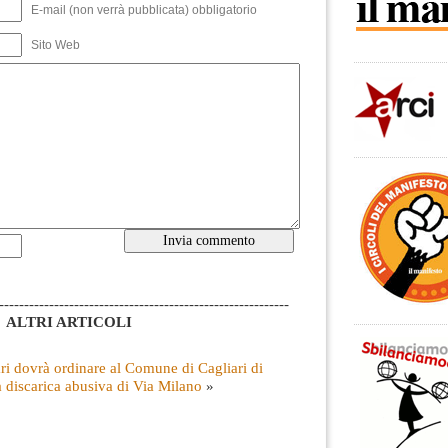
E-mail (non verrà pubblicata) obbligatorio
Sito Web
----------------------------------------------------------
ALTRI ARTICOLI
ri dovrà ordinare al Comune di Cagliari di
a discarica abusiva di Via Milano
»