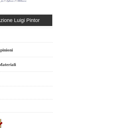
ione Luigi Pintor
pinioni
ateriali