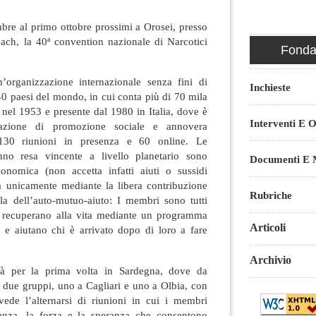
mbre al primo ottobre prossimi a Orosei, presso
ach, la 40ª convention nazionale di Narcotici
Fondaz
’organizzazione internazionale senza fini di
Inchieste
140 paesi del mondo, in cui conta più di 70 mila
 nel 1953 e presente dal 1980 in Italia, dove è
Interventi E O
iazione di promozione sociale e annovera
 130 riunioni in presenza e 60 online. Le
anno resa vincente a livello planetario sono
Documenti E M
onomica (non accetta infatti aiuti o sussidi
ta unicamente mediante la libera contribuzione
Rubriche
a dell’auto-mutuo-aiuto: I membri sono tutti
i recuperano alla vita mediante un programma
Articoli
o, e aiutano chi è arrivato dopo di loro a fare
Archivio
rà per la prima volta in Sardegna, dove da
 due gruppi, uno a Cagliari e uno a Olbia, con
de l’alternarsi di riunioni in cui i membri
ienza, la forza e la speranza che consentono