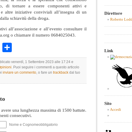
o, di tornare a essere componenti attivi e
 e altre iniziative conviviali all’insegna di un
Direttore
 dalla schiavitù della droga.
Roberto Lod
lativi all’associazione e all’evento consultare il
lia.org o chiamare il numero 0684025043.
k
r
ail
WhatsApp
Condividi
Link
bblicato venerdì, 1 Settembre 2023 alle 17:24 e
Opinioni
. Puoi seguire i commenti a questo articolo
oi
inviare un commento
, o fare un
trackback
dal tuo
to
Sito
Accedi
avere una lunghezza massima di 1500 battute.
nti consecutivi.
Nome e Cognomeobbligatorio