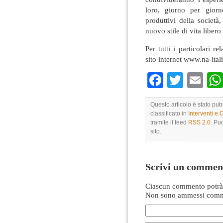
loro, giorno per giorn
produttivi della società,
nuovo stile di vita libero
Per tutti i particolari re
sito internet www.na-ita
Faceboo
Twitte
Em
Questo articolo è stato pu
classificato in
Interventi e 
tramite il feed
RSS 2.0
. Pu
sito.
Scrivi un commen
Ciascun commento potrà 
Non sono ammessi comme