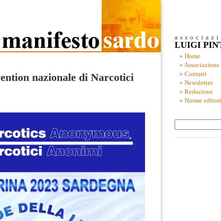
associaz
LUIGI PI
Home
Associazione
Contatti
ention nazionale di Narcotici
Newsletter
Redazione
Norme editori