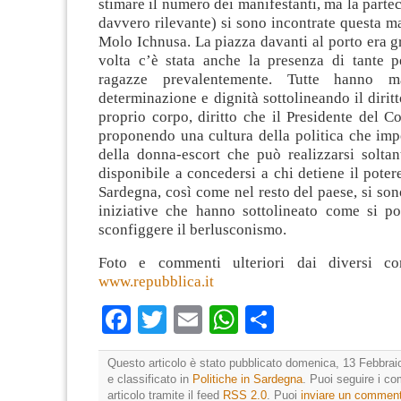
stimare il numero dei manifestanti, ma la partec
davvero rilevante) si sono incontrate questa ma
Molo Ichnusa. La piazza davanti al porto era g
volta
c’è stata anche la presenza di tante p
ragazze prevalentemente. Tutte hanno ma
determinazione e dignità sottolineando il diritt
proprio corpo, diritto che il Presidente del C
proponendo una cultura della politica che im
della donna-escort che può realizzarsi soltan
disponibile a concedersi a chi detiene il potere
Sardegna, così come nel resto del paese, si son
iniziative che hanno sottolineato come si p
sconfiggere il berlusconismo.
Foto e commenti ulteriori dai diversi c
www.repubblica.it
Facebook
Twitter
Email
WhatsApp
Condividi
Questo articolo è stato pubblicato domenica, 13 Febbrai
e classificato in
Politiche in Sardegna
. Puoi seguire i c
articolo tramite il feed
RSS 2.0
. Puoi
inviare un commen