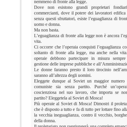
nemmeno di fronte alla legge.
Dove non esistono grandi proprietari fondiari,
commercianti, dove il potere dei lavoratori edific
senza questi sfruttatori, esiste l’eguaglianza di fron
uomo e donna.
Ma non basta.
L’eguaglianza di fronte alla legge non è ancora l’e
vita.
Ci occorre che l’operaia conquisti l’eguaglianza c
soltanto di fronte alla legge, ma anche nella vita
operaie debbono partecipare in misura sempre
gestione delle imprese pubbliche e all’Amministrazi
Le donne faranno presto il loro tirocinio nell’am
saranno all’altezza degli uomini.
Eleggete dunque al Soviet un maggior numero d
comuniste sia senza partito. Purché un’opera
coscienziosa nel suo lavoro, che importa se non
partito? Eleggetela al Soviet di Mosca!
Più operaie al Soviet di Mosca! Dimostri il prolet
che è disposto a tutto e fa di tutto per lottare fino all
la vecchia ineguaglianza, contro il vecchio, borgh
della donna.
Il proletariato non raggiungerà una completa emanc