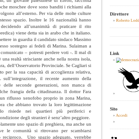
n, un giovane palestinese di Ebron, racconta
oche moschee dove sono banditi i richiami alla
 svolgono all’esterno. Per via delle molte culture
Direttore
stesso spazio. Inoltre le 16 nazionalità hanno
Roberto Lod
decidendo all’unanimità di praticare il rito
redica) viene detta sia in arabo che in italiano.
mettere in guardia il candidato sindaco Massimo
esso sostegno ai fedeli di Marina. Sulaiman a
o comunicato – potresti perdere voti -. Il mal di
Link
 una realtà strisciante anche nella nostra isola,
ra, dell’Osservatorio Provinciale. Se Cagliari si
to per la sua capacità di accoglienza relativa,
 sull’integrazione, il recente aumento della
e delle seconde generazioni, non manca di
lche frangia della cittadinanza. Il dottor Fara
i un riflusso xenofobo proprio in zona Marina,
ra che abbiano trovato la loro legittimazione
Sito
lo risiede nei quartieri più periferici e
Accedi
condizione degli stranieri è senz’altro peggiore.
lamente uno spazio di preghiera, ma anche un
ve le comunità si ritrovano per scambiarsi
o reciproco. Uno spazio adeguato, verrebbe