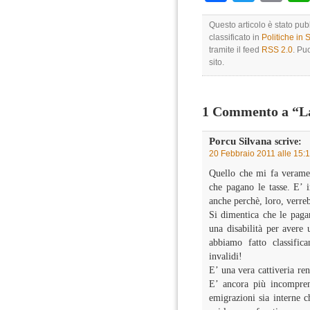
Questo articolo è stato pu
classificato in
Politiche in
tramite il feed
RSS 2.0
. Pu
sito.
1 Commento a “La
Porcu Silvana
scrive:
20 Febbraio 2011 alle 15:
Quello che mi fa veramen
che pagano le tasse. E’ i
anche perchè, loro, verreb
Si dimentica che le paga
una disabilità per avere 
abbiamo fatto classifica
invalidi!
E’ una vera cattiveria ren
E’ ancora più incompren
emigrazioni sia interne c