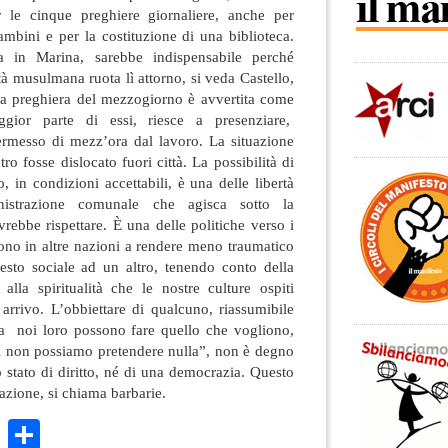
er le cinque preghiere giornaliere, anche per
ambini e per la costituzione di una biblioteca.
a in Marina, sarebbe indispensabile perché
tà musulmana ruota lì attorno, si veda Castello,
a preghiera del mezzogiorno è avvertita come
ior parte di essi, riesce a presenziare,
rmesso di mezz’ora dal lavoro. La situazione
ro fosse dislocato fuori città. La possibilità di
o, in condizioni accettabili, è una delle libertà
nistrazione comunale che agisca sotto la
vrebbe rispettare. È una delle politiche verso i
ono in altre nazioni a rendere meno traumatico
esto sociale ad un altro, tenendo conto della
alla spiritualità che le nostre culture ospiti
arrivo. L’obbiettare di qualcuno, riassumibile
da noi loro possono fare quello che vogliono,
oi non possiamo pretendere nulla”, non è degno
o stato di diritto, né di una democrazia. Questo
azione, si chiama barbarie.
k
r
ail
WhatsApp
Condividi