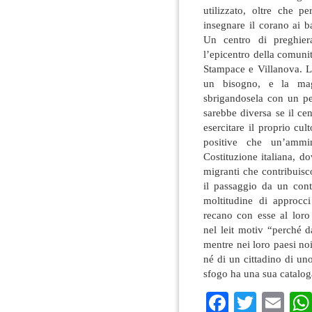
utilizzato, oltre che p
insegnare il corano ai b
Un centro di preghier
l’epicentro della comuni
Stampace e Villanova. L
un bisogno, e la magg
sbrigandosela con un pe
sarebbe diversa se il cent
esercitare il proprio cult
positive che un’ammi
Costituzione italiana, do
migranti che contribuisc
il passaggio da un cont
moltitudine di approcci 
recano con esse al loro 
nel leit motiv “perché 
mentre nei loro paesi n
né di un cittadino di un
sfogo ha una sua catalog
Faceboo
Twitte
Em