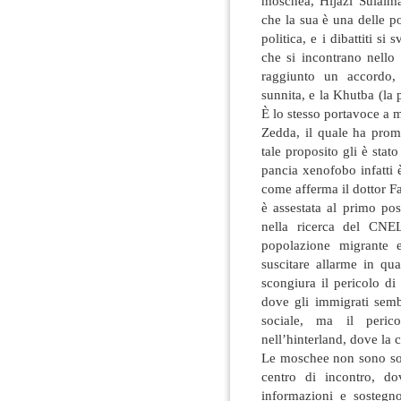
moschea, Hijazi Sulaima
che la sua è una delle p
politica, e i dibattiti si
che si incontrano nello 
raggiunto un accordo, 
sunnita, e la Khutba (la p
È lo stesso portavoce a 
Zedda, il quale ha prom
tale proposito gli è stat
pancia xenofobo infatti è
come afferma il dottor Fa
è assestata al primo pos
nella ricerca del CNEL
popolazione migrante 
suscitare allarme in qua
scongiura il pericolo d
dove gli immigrati semb
sociale, ma il perico
nell’hinterland, dove la 
Le moschee non sono so
centro di incontro, do
informazioni e sostegn