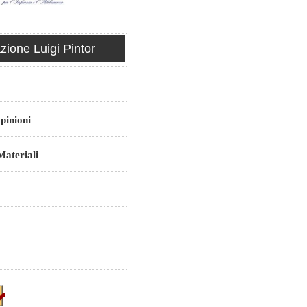
ione Luigi Pintor
pinioni
ateriali