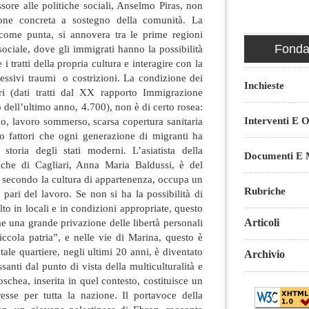
ssore alle politiche sociali, Anselmo Piras, non
one concreta a sostegno della comunità. La
come punta, si annovera tra le prime regioni
Fondaz
 sociale, dove gli immigrati hanno la possibilità
 i tratti della propria cultura e interagire con la
cessivi traumi o costrizioni. La condizione dei
Inchieste
ari (dati tratti dal XX rapporto Immigrazione
 dell’ultimo anno, 4.700), non è di certo rosea:
Interventi E O
vo, lavoro sommerso, scarsa copertura sanitaria
 fattori che ogni generazione di migranti ha
 storia degli stati moderni. L’asiatista della
Documenti E M
tiche di Cagliari, Anna Maria Baldussi, è del
e, secondo la cultura di appartenenza, occupa un
Rubriche
 pari del lavoro. Se non si ha la possibilità di
lto in locali e in condizioni appropriate, questo
Articoli
e una grande privazione delle libertà personali
ccola patria”, e nelle vie di Marina, questo è
tale quartiere, negli ultimi 20 anni, è diventato
Archivio
santi dal punto di vista della multiculturalità e
oschea, inserita in quel contesto, costituisce un
resse per tutta la nazione. Il portavoce della