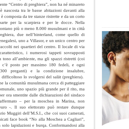
ente “Centro di preghiera”, non ha né minareto
è nascosta tra le
basse abitazioni davanti alla
 composta da tre stanze ristrette e da un corto
 parte per la scarpiera e per le docce. Nella
 contano più o meno 8.000 musulmani e in città
reghiera, due nell’hinterland, come quello di
enegalesi, uno a Villasor, e un unico centro per
accolti nei quartieri del centro. Il locale di via
aratteristico, i numerosi tappeti sovrapposti
 tono all’ambiente, ma gli spazzi ristretti (coi
o c’è posto per massimo 180 fedeli, e ogni
300 preganti) e la condizione insalubre,
difficoltoso lo svolgersi del salāt (preghiera).
he la comunità musulmana cerca di patteggiare
omunale, uno spazio più grande per il rito, ma
per ora smentite dalle dichiarazioni del sindaco
 affermato – per la moschea in Marina, non
ro -. Il suo elettorato può restare dunque
io Muggiri dell’M.S.I., che coi suoi camerati,
nicati face book “No alla Moschea a Cagliari”,
a solo lapidazioni e burqa. Conformandosi alla