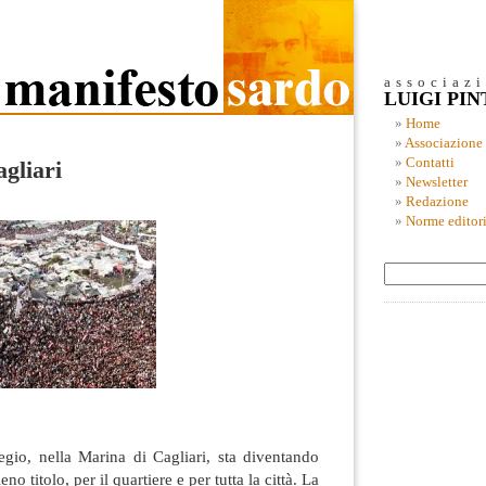
associaz
LUIGI PI
Home
Associazione
Contatti
gliari
Newsletter
Redazione
Norme editori
gio, nella Marina di Cagliari, sta diventando
eno titolo, per il quartiere e per tutta la città. La