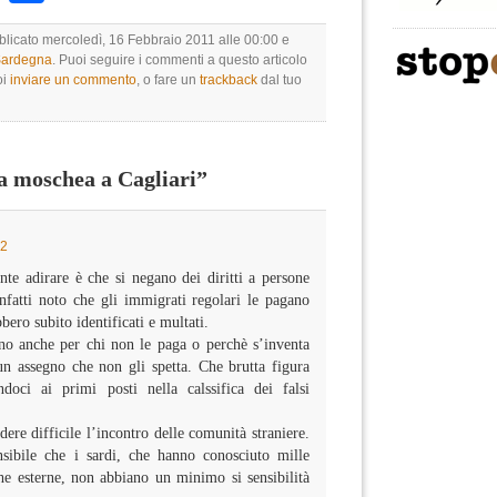
bblicato mercoledì, 16 Febbraio 2011 alle 00:00 e
 Sardegna
. Puoi seguire i commenti a questo articolo
oi
inviare un commento
, o fare un
trackback
dal tuo
 moschea a Cagliari”
12
te adirare è che si negano dei diritti a persone
nfatti noto che gli immigrati regolari le pagano
bero subito identificati e multati.
no anche per chi non le paga o perchè s’inventa
un assegno che non gli spetta. Che brutta figura
ndoci ai primi posti nella calssifica dei falsi
dere difficile l’incontro delle comunità straniere.
sibile che i sardi, che hanno conosciuto mille
he esterne, non abbiano un minimo si sensibilità