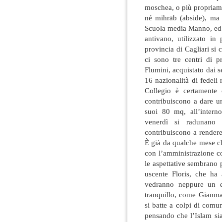
moschea, o più propriam
né mihrāb (abside), ma 
Scuola media Manno, ed è
antivano, utilizzato in
provincia di Cagliari si
ci sono tre centri di p
Flumini, acquistato dai s
16 nazionalità di fedeli r
Collegio è certamente c
contribuiscono a dare un
suoi 80 mq, all’intern
venerdì si radunano 
contribuiscono a rendere 
È già da qualche mese c
con l’amministrazione c
le aspettative sembrano 
uscente Floris, che ha
vedranno neppure un eu
tranquillo, come Gianmar
si batte a colpi di comu
pensando che l’Islam si