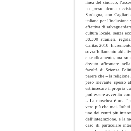
linea del sindaco, l’asse
ha preso alcuna decisi
Sardegna, con Cagliari 
italiane per l’inclusione
effettiva di salvaguardare
cultura locale, senza ec
38.300 stranieri, regol
Caritas 2010. Incremento
sovraffollamento abitati
e sradicamento, ma sono
dovuto affrontare nella
facoltà di Scienze Poli
parere che – la religion
peso rilevante, spesso al
estrinsecare il proprio cu
può essere avvertito com
-. La moschea è una “pi
vero più che mai. Infatti 
uno dei centri più interes
dell’integrazione, e la m
caso di particolare inte