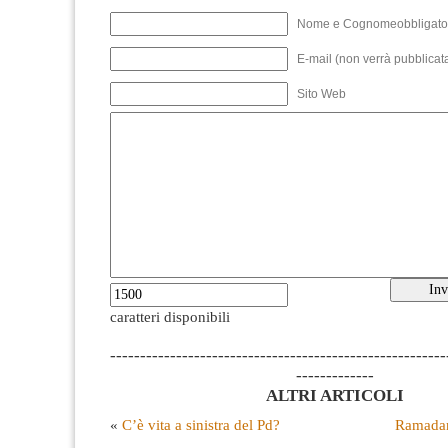
Nome e Cognomeobbligato
E-mail (non verrà pubblicata
Sito Web
caratteri disponibili
--------------------------------------------------------
-------------
ALTRI ARTICOLI
«
C’è vita a sinistra del Pd?
Ramada