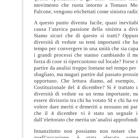
movimento che ruota intorno a Tomaso Mo
Falcone, vengono etichettati come sinistra radic
A questo punto diventa facile, quasi inevitab
causa l’atavica passione della sinistra a divid
Siamo sicuri che di questo si tratti? Oppur
diversità di vedute su temi importanti che h
tempo per convergere in una unità che sia capa
i grandi processi che stanno cambiando il m
forza di cose si ripercuotono sul locale? Forse 
partire da analisi troppo lontane nel tempo per 
sbagliato, ma magari partire dal passato pross
opportuno. Che lettura diamo, ad esempio, 
Costituzionale del 4 dicembre? Si è trattato 
diversità di vedute su un tema importante, 
essere divisorio tra chi ha votato SI e chi ha 
volere dare meriti e demeriti a nessuno mi pa
che il 4 dicembre vi è stato un segnale i
dall’elettorato che merita un’analisi approfondi
Innanzitutto non possiamo non notare che l
quell’occasione, è stata elevata sopr