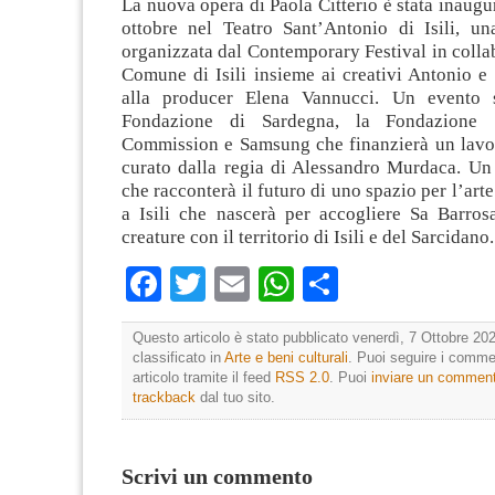
La nuova opera di Paola Citterio è stata inaug
ottobre nel Teatro Sant’Antonio di Isili, un
organizzata dal Contemporary Festival in colla
Comune di Isili insieme ai creativi Antonio e
alla producer Elena Vannucci. Un evento s
Fondazione di Sardegna, la Fondazione 
Commission e Samsung che finanzierà un lavor
curato dalla regia di Alessandro Murdaca. Un
che racconterà il futuro di uno spazio per l’ar
a Isili che nascerà per accogliere Sa Barros
creature con il territorio di Isili e del Sarcidano.
Facebook
Twitter
Email
WhatsApp
Condividi
Questo articolo è stato pubblicato venerdì, 7 Ottobre 202
classificato in
Arte e beni culturali
. Puoi seguire i comme
articolo tramite il feed
RSS 2.0
. Puoi
inviare un commen
trackback
dal tuo sito.
Scrivi un commento