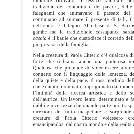
familiare ritrovato, il lessico familiare d
tradizione dei contadini e dei pastori, delle 
falegnami che animavano il passato dei 
continuano ad animare il presente di Isili. I
dell’opera è il legno. Alla base di Sa Barr
gambe ma la tradizionale cassapanca sarda
cascia
è il baule che custodisce il corredo dell
più preziosi della famiglia.
Nella creatura di Paola Citterio c’è qualcosa di
forte che richiama anche una poderosa imm
Qualcosa che pretende di voler essere invinc
connette con il linguaggio della lentezza, del
della quiete e della pace. Il rosa morbido del
che è cucito, dominato, imprigionato dal rame d
l’intimità della ricerca artistica e dello s
dell’autrice. Un lavoro lento, determinato e f
dubbi e incertezze che quando parte può traspo
direzioni del tutto inaspettate e sorprende
creature di Paola Citterio volessero cr
emancipandosi dal nostro mondo e dalla realtà 