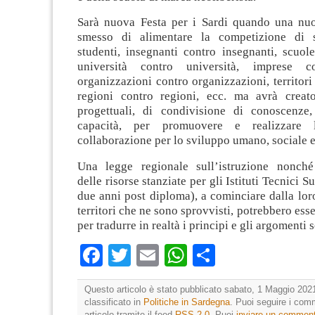
Sarà nuova Festa per i Sardi quando una nu
smesso di alimentare la competizione di s
studenti, insegnanti contro insegnanti, scuol
università contro università, imprese c
organizzazioni contro organizzazioni, territori 
regioni contro regioni, ecc. ma avrà creat
progettuali, di condivisione di conoscenze
capacità, per promuovere e realizzare
collaborazione per lo sviluppo umano, sociale
Una legge regionale sull’istruzione nonché
delle risorse stanziate per gli Istituti Tecnici Su
due anni post diploma), a cominciare dalla loro
territori che ne sono sprovvisti, potrebbero ess
per tradurre in realtà i principi e gli argomenti 
Facebook
Twitter
Email
WhatsApp
Condividi
Questo articolo è stato pubblicato sabato, 1 Maggio 2021
classificato in
Politiche in Sardegna
. Puoi seguire i com
articolo tramite il feed
RSS 2.0
. Puoi
inviare un commen