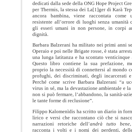
dedicati dalla sede della ONG Hope Project Gree
per Thermis, la stessa dei La[1]ger di Karà Tep
ancora bambina, viene raccontata come u
resistente all’orrore di luoghi senza umanità
gli esseri umani in non persone, in corpi 
dignità.
Barbara Balzerani ha militato nei primi anni se
Operaio e poi nelle Brigate rosse, è stata arrest
una lunga latitanza e ha scontato venticinque 
Questo libro contiene la sua prefazione, m
proprio la necessità di connettersi al mondo c
profughi, dei discriminati, degli incarcerati e
Perché come scrive Barbara Balzerani “a uc
virus in sé, ma la devastazione ambientale e l
non si può fermare, l’abbandono, la sanità-azie
le tante forme di reclusione”.
Filippo Kalomenìdis ha scritto un diario in for
lirico e versi che raccontano ciò che si nasc
narrazioni retoriche dell’
andrà tutto bene
racconta i volti e i nomi dei perdenti, dell