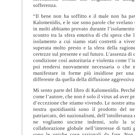
sofferenza.
“Il bene non ha soffitto e il male non ha pa
Kalomenìdis, e le sue sono parole che svelano
in molti abbiamo provato durante l’isolamento
scontro tra la sfera emotiva di chi spera che 
isolamento a cui siamo stati costretti a vive
superata molto presto e la sfera della ragion
certezze sul presente e sul futuro. L’assenza di
condizione così autoritaria e violenta come l’
poi rendersi nuovamente necessaria o che m
manifestare in forme più insidiose per una
differente da quella della diffusione aggressiva 
Mi sento parte del libro di Kalomenìdis. Perch
come l’autore, che non è solo il virus ad aver p
d’eccezione che stiamo vivendo. Le nostre attual
nostra quotidianità sono il prodotto del ne
patriarcato, dei nazionalismi, dell’intolleranza 
ne vogliamo uscirne indenni, solo la so
collaborazione globale nell’interesse di tutti 
sono le uniche cose razionali da fare. Non 