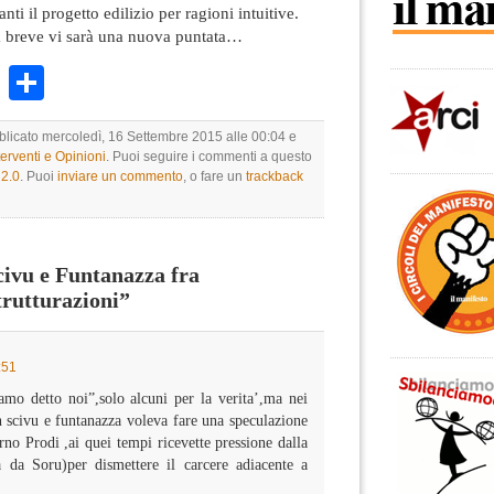
ti il progetto edilizio per ragioni intuitive.
a breve vi sarà una nuova puntata…
k
r
ail
WhatsApp
Condividi
bblicato mercoledì, 16 Settembre 2015 alle 00:04 e
terventi e Opinioni
. Puoi seguire i commenti a questo
2.0
. Puoi
inviare un commento
, o fare un
trackback
ivu e Funtanazza fra
trutturazioni”
:51
amo detto noi”,solo alcuni per la verita’,ma nei
 scivu e funtanazza voleva fare una speculazione
erno Prodi ,ai quei tempi ricevette pressione dalla
a da Soru)per dismettere il carcere adiacente a