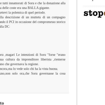
e tutti innamorati di Soru e che la donazione alla
ia delle coste era una BALLA gigante.
egettevi la polemica di quel periodo.
lla descrizione di un muttetu di un compagno
ando il PCI in occasione del compromesso storico
alla DC:
oru ,magari Le intenzioni di Soru “forse “erano
ua cultura da imprenditore liberista ,riemerse
no che governava la regione.
ancora,ma lo vede solo chi ha la vista buona.
uno,non solo ora,che Soru governasse la cosa
to