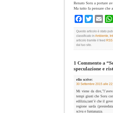
Renato Soru a portare avan
Ma tutto fa pensare che 
Faceboo
Twitte
Em
Questo articolo è stato pu
classificato in
Ambiente
,
In
articolo tramite il feed
RSS 
dal tuo sito.
1 Commento a “Sc
speculazione e ris
elio
scrive:
30 Settembre 2015 alle 22
Mi viene da dire,”l’avev
tempi giusti che Soru con
edilizia,tant’è che il gov
regione sarda (presiedut
scivu e funtanazza.