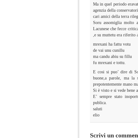
Ma in quel periodo eravat
agenzia della conservator
cari amici della terra ril
Soru assomiglia molto a
Lacunese che fecce critic
,e su muttetu era riferito 
mrexani ha fattu votu
de vai unu cunillu
ma candu abiu su fillu
fu mrexani e tottu.
E cosi si puo’ dire di S
buone,a parole, ma la s
prepotentemente mano ma
Si è visto e si vede bene 
E’ sempre stato inoport
publica.
saluti
elio
Scrivi un commen