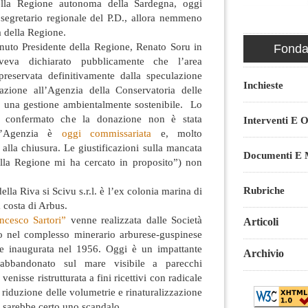
ella Regione autonoma della Sardegna, oggi
segretario regionale del P.D., allora nemmeno
a della Regione.
nuto Presidente della Regione, Renato Soru in
Fondaz
veva dichiarato pubblicamente che l’area
preservata definitivamente dalla speculazione
Inchieste
nazione all’Agenzia della Conservatoria delle
r una gestione ambientalmente sostenibile. Lo
 confermato che la donazione non è stata
Interventi E O
 l’Agenzia è
oggi commissariata
e, molto
 alla chiusura. Le giustificazioni sulla mancata
Documenti E M
lla Regione mi ha cercato in proposito”) non
Rubriche
della Riva si Scivu s.r.l. è l’ex colonia marina di
 costa di Arbus.
ncesco Sartori”
venne realizzata dalle Società
Articoli
o nel complesso minerario arburese-guspinese
i e inaugurata nel 1956. Oggi è un impattante
Archivio
abbandonato sul mare visibile a parecchi
venisse ristrutturata a fini ricettivi con radicale
 riduzione delle volumetrie e rinaturalizzazione
n sarebbe certo uno scandalo.