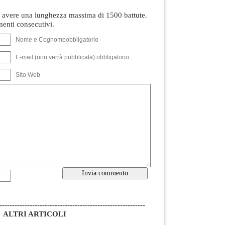
avere una lunghezza massima di 1500 battute.
nti consecutivi.
Nome e Cognomeobbligatorio
E-mail (non verrà pubblicata) obbligatorio
Sito Web
----------------------------------------------------------
ALTRI ARTICOLI