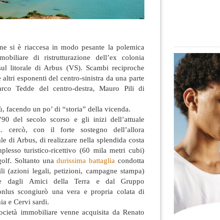
ane si è riaccesa in modo pesante la polemica
obiliare di ristrutturazione dell’ex colonia
ul litorale di Arbus
(VS). Scambi reciproche
altri esponenti del centro-sinistra da una parte
rco Tedde del centro-destra, Mauro Pili di
, facendo un po’ di “storia” della vicenda.
’90 del secolo scorso e gli inizi dell’attuale
. cercò, con il forte sostegno dell’allora
 di Arbus, di realizzare nella splendida costa
esso turistico-ricettivo (60 mila metri cubi)
golf. Soltanto una
durissima battaglia
condotta
ili (azioni legali, petizioni, campagne stampa)
ine dagli Amici della Terra e dal Gruppo
onlus scongiurò una vera e propria colata di
a e Cervi sardi.
ocietà immobiliare venne acquisita da Renato