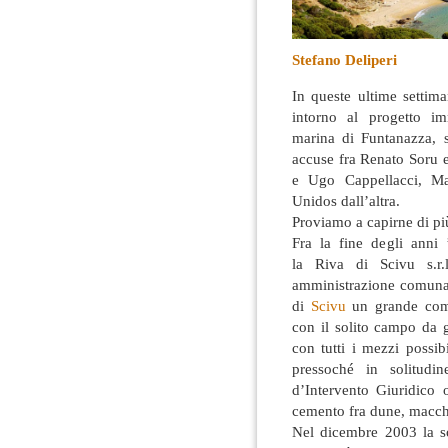
Stefano Deliperi
In queste ultime settim
intorno al progetto imm
marina di Funtanazza, s
accuse fra Renato Soru e 
e Ugo Cappellacci, Ma
Unidos dall’altra.
Proviamo a capirne di più
Fra la fine degli anni 
la Riva di Scivu s.r.l
amministrazione comunale
di
Scivu
un grande compl
con il solito campo da 
con tutti i mezzi possib
pressoché in solitud
d’Intervento Giuridico 
cemento fra dune, macchi
Nel dicembre 2003 la s