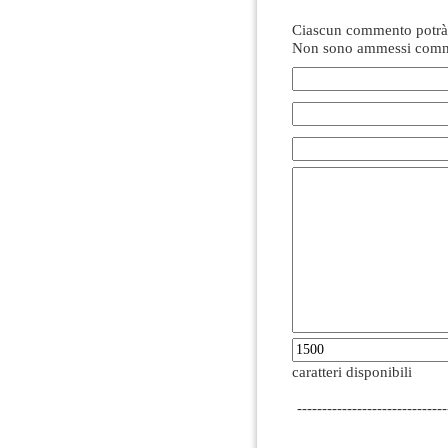
Ciascun commento potrà 
Non sono ammessi comme
caratteri disponibili
------------------------------