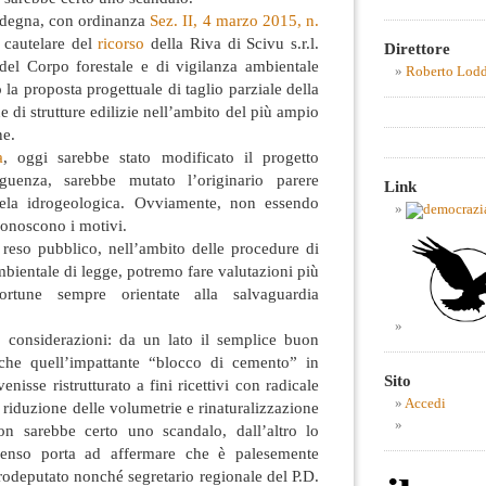
rdegna, con ordinanza
Sez. II, 4 marzo 2015, n.
 cautelare del
ricorso
della Riva di Scivu s.r.l.
Direttore
del Corpo forestale e di vigilanza ambientale
Roberto Lod
la proposta progettuale di taglio parziale della
e di strutture edilizie nell’ambito del più ampio
ne.
a
, oggi sarebbe stato modificato il progetto
guenza, sarebbe mutato l’originario parere
Link
tela idrogeologica. Ovviamente, non essendo
 conoscono i motivi.
 reso pubblico, nell’ambito delle procedure di
mbientale di legge, potremo fare valutazioni più
rtune sempre orientate alla salvaguardia
 considerazioni: da un lato il semplice buon
che quell’impattante “blocco di cemento” in
Sito
isse ristrutturato a fini ricettivi con radicale
Accedi
 riduzione delle volumetrie e rinaturalizzazione
non sarebbe certo uno scandalo, dall’altro lo
senso porta ad affermare che è palesemente
rodeputato nonché segretario regionale del P.D.