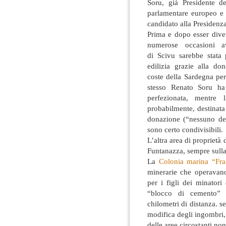
Soru, già Presidente d
parlamentare europeo e 
candidato alla Presidenz
Prima e dopo esser dive
numerose occasioni a
di Scivu sarebbe stata 
edilizia grazie alla do
coste della Sardegna pe
stesso Renato Soru ha
perfezionata, mentre
probabilmente, destinata
donazione (“nessuno de
sono certo condivisibili.
L’altra area di proprietà 
Funtanazza, sempre sulla
La
Colonia marina “Fra
minerarie che operavan
per i figli dei minator
“blocco di cemento” 
chilometri di distanza. se 
modifica degli ingombri,
delle aree circostanti no