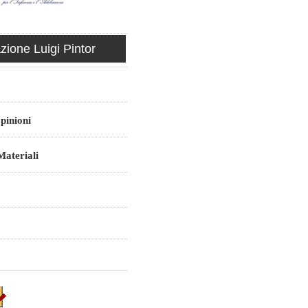
ione Luigi Pintor
pinioni
ateriali