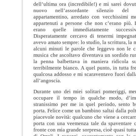
dell’ultima ora (incredibile!) e mi sarei dov
nuovo nell’assordante silenzio del
appartamentino, arredato con vecchissimi m
appartenuti a persone che non c’erano più. 
erano quelle immediatamente successi
Disperatamente cercavo di tenermi impegna
avevo amato sempre: lo studio, la scrittura, la
alcuni minuti le parole che leggevo non le 
musica che ascoltavo diventava un sordido ru
la penna balbettava in maniera ridicola s
terribilmente bianco. A quel punto, in tutta fr
qualcosa addosso e mi scaraventavo fuori dall
all’angoscia.
Durante uno dei miei solitari pomeriggi, me
occupare il tempo in qualche modo, d’imp
stranissimo per me in quel periodo, sento b
porta. Felice come un bambino saltai dalla pol
piacevole novità: qualcuno che viene a cercar
porta con una veemenza tale da spaventare c
fronte con mia grande sorpresa, cioè quasi tutta