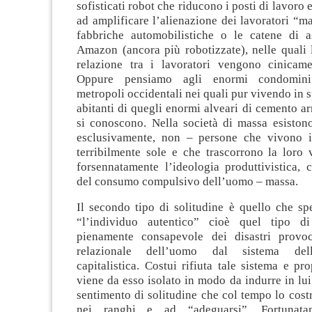
sofisticati robot che riducono i posti di lavoro
ad amplificare l’alienazione dei lavoratori “mas
fabbriche automobilistiche o le catene di 
Amazon (ancora più robotizzate), nelle quali l
relazione tra i lavoratori vengono cinicame
Oppure pensiamo agli enormi condomini
metropoli occidentali nei quali pur vivendo in spa
abitanti di quegli enormi alveari di cemento a
si conoscono. Nella società di massa esiston
esclusivamente, non – persone che vivono i
terribilmente sole e che trascorrono la loro 
forsennatamente l’ideologia produttivistica, 
del consumo compulsivo dell’uomo – massa.
Il secondo tipo di solitudine è quello che sp
“l’individuo autentico” cioè quel tipo 
pienamente consapevole dei disastri provoc
relazionale dell’uomo dal sistema del
capitalistica. Costui rifiuta tale sistema e pr
viene da esso isolato in modo da indurre in lu
sentimento di solitudine che col tempo lo costr
nei ranghi e ad “adeguarsi”. Fortunata