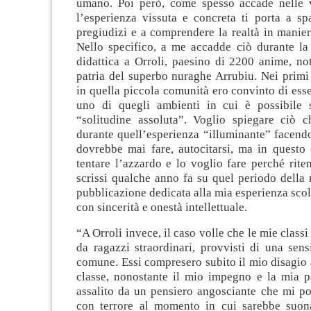
umano. Poi però, come spesso accade nelle 
l’esperienza vissuta e concreta ti porta a sp
pregiudizi e a comprendere la realtà in manie
Nello specifico, a me accadde ciò durante la
didattica a Orroli, paesino di 2200 anime, no
patria del superbo nuraghe Arrubiu. Nei primi 
in quella piccola comunità ero convinto di ess
uno di quegli ambienti in cui è possibile 
“solitudine assoluta”. Voglio spiegare ciò 
durante quell’esperienza “illuminante” facend
dovrebbe mai fare, autocitarsi, ma in questo 
tentare l’azzardo e lo voglio fare perché rit
scrissi qualche anno fa su quel periodo della 
pubblicazione dedicata alla mia esperienza scola
con sincerità e onestà intellettuale.
“A Orroli invece, il caso volle che le mie class
da ragazzi straordinari, provvisti di una sensi
comune. Essi compresero subito il mio disagio
classe, nonostante il mio impegno e la mia p
assalito da un pensiero angosciante che mi po
con terrore al momento in cui sarebbe suon