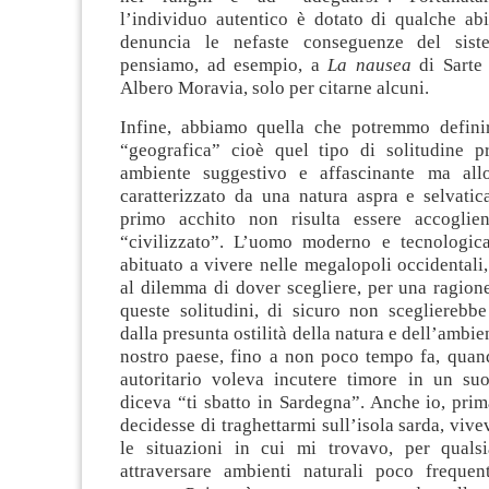
l’individuo autentico è dotato di qualche abil
denuncia le nefaste conseguenze del sistem
pensiamo, ad esempio, a
La nausea
di Sarte
Albero Moravia, solo per citarne alcuni.
Infine, abbiamo quella che potremmo definir
“geografica” cioè quel tipo di solitudine 
ambiente suggestivo e affascinante ma all
caratterizzato da una natura aspra e selvati
primo acchito non risulta essere accoglie
“civilizzato”. L’uomo moderno e tecnologic
abituato a vivere nelle megalopoli occidentali,
al dilemma di dover scegliere, per una ragion
queste solitudini, di sicuro non sceglierebbe
dalla presunta ostilità della natura e dell’ambient
nostro paese, fino a non poco tempo fa, quan
autoritario voleva incutere timore in un suo
diceva “ti sbatto in Sardegna”. Anche io, prim
decidesse di traghettarmi sull’isola sarda, viv
le situazioni in cui mi trovavo, per quals
attraversare ambienti naturali poco frequen