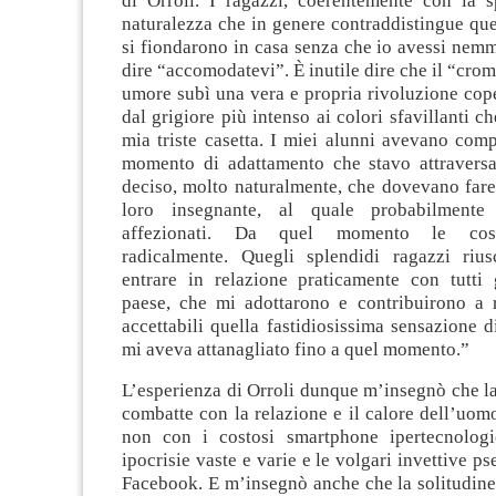
di Orroli. I ragazzi, coerentemente con la s
naturalezza che in genere contraddistingue quel
si fiondarono in casa senza che io avessi nem
dire “accomodatevi”. È inutile dire che il “cro
umore subì una vera e propria rivoluzione cop
dal grigiore più intenso ai colori sfavillanti c
mia triste casetta. I miei alunni avevano compr
momento di adattamento che stavo attravers
deciso, molto naturalmente, che dovevano fare
loro insegnante, al quale probabilmente
affezionati. Da quel momento le cos
radicalmente. Quegli splendidi ragazzi riu
entrare in relazione praticamente con tutti g
paese, che mi adottarono e contribuirono a ri
accettabili quella fastidiosissima sensazione d
mi aveva attanagliato fino a quel momento.”
L’esperienza di Orroli dunque m’insegnò che la 
combatte con la relazione e il calore dell’uomo
non con i costosi smartphone ipertecnologi
ipocrisie vaste e varie e le volgari invettive p
Facebook. E m’insegnò anche che la solitudine