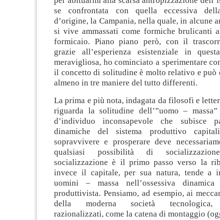
per abituarmi alla scarsa antropizzazione dell’i
se confrontata con quella eccessiva del
d’origine, la Campania, nella quale, in alcune a
si vive ammassati come formiche brulicanti al
formicaio. Piano piano però, con il trascorr
grazie all’esperienza esistenziale in ques
meravigliosa, ho cominciato a sperimentare co
il concetto di solitudine è molto relativo e può
almeno in tre maniere del tutto differenti.
La prima e più nota, indagata da filosofi e letter
riguarda la solitudine dell’”uomo – massa”
d’individuo inconsapevole che subisce p
dinamiche del sistema produttivo capital
sopravvivere e prosperare deve necessariam
qualsiasi possibilità di socializzazi
socializzazione è il primo passo verso la rib
invece il capitale, per sua natura, tende a i
uomini – massa nell’ossessiva dinamica e
produttivista. Pensiamo, ad esempio, ai mecca
della moderna società tecnologica, 
razionalizzati, come la catena di montaggio (og