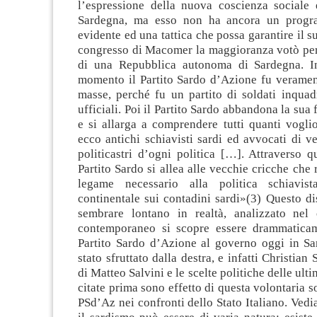
l’espressione della nuova coscienza sociale e
Sardegna, ma esso non ha ancora un progr
evidente ed una tattica che possa garantire il 
congresso di Macomer la maggioranza votò per 
di una Repubblica autonoma di Sardegna. I
momento il Partito Sardo d’Azione fu verament
masse, perché fu un partito di soldati inquad
ufficiali. Poi il Partito Sardo abbandona la sua
e si allarga a comprendere tutti quanti vogli
ecco antichi schiavisti sardi ed avvocati di v
politicastri d’ogni politica […]. Attraverso qu
Partito Sardo si allea alle vecchie cricche che 
legame necessario alla politica schiavist
continentale sui contadini sardi»(3) Questo d
sembrare lontano in realtà, analizzato nel
contemporaneo si scopre essere drammaticam
Partito Sardo d’Azione al governo oggi in Sar
stato sfruttato dalla destra, e infatti Christian 
di Matteo Salvini e le scelte politiche delle ult
citate prima sono effetto di questa volontaria s
PSd’Az nei confronti dello Stato Italiano. Ve