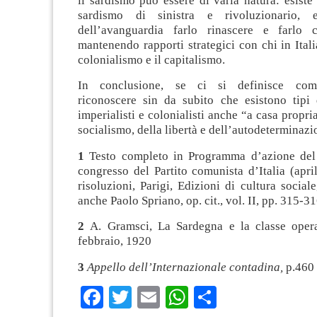
il sardismo può essere di varia natura: esist
sardismo di sinistra e rivoluzionario,
dell’avanguardia farlo rinascere e farlo c
mantenendo rapporti strategici con chi in Italia
colonialismo e il capitalismo.
In conclusione, se ci si definisce comu
riconoscere sin da subito che esistono tipi 
imperialisti e colonialisti anche “a casa propri
socialismo, della libertà e dell’autodeterminazi
1
Testo completo in Programma d’azione del 
congresso del Partito comunista d’Italia (apri
risoluzioni, Parigi, Edizioni di cultura social
anche Paolo Spriano, op. cit., vol. II, pp. 315-31
2
A. Gramsci, La Sardegna e la classe opera
febbraio, 1920
3
Appello dell’Internazionale contadina,
p.460
Facebook
Twitter
Email
WhatsApp
Condividi