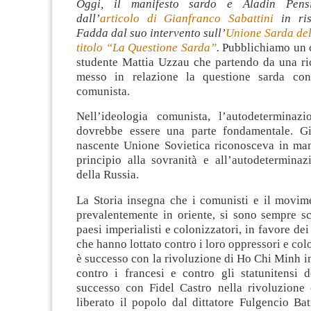
Oggi, il manifesto sardo e Aladin Pensi
dall’
articolo di Gianfranco Sabattini
in ris
Fadda dal suo intervento sull’
Unione Sarda del
titolo “La Questione Sarda”
.
Pubblichiamo un c
studente Mattia Uzzau che partendo da una ric
messo in relazione la questione sarda co
comunista.
Nell’ideologia comunista, l’autodeterminaz
dovrebbe essere una parte fondamentale. Gi
nascente Unione Sovietica riconosceva in mani
principio alla sovranità e all’autodeterminaz
della Russia.
La Storia insegna che i comunisti e il movim
prevalentemente in oriente, si sono sempre sc
paesi imperialisti e colonizzatori, in favore de
che hanno lottato contro i loro oppressori e col
è successo con la rivoluzione di Ho Chi Minh 
contro i francesi e contro gli statunitensi
successo con Fidel Castro nella rivoluzione
liberato il popolo dal dittatore Fulgencio Ba