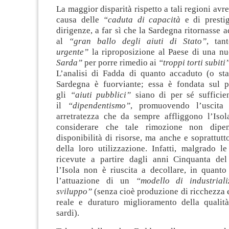
La maggior disparità rispetto a tali regioni avr
causa delle
“caduta di capacità
e di prestig
dirigenze, a far sì che la Sardegna ritornasse a
al
“gran ballo degli aiuti di Stato”
, ta
urgente”
la riproposizione al Paese di una n
Sarda”
per porre rimedio ai
“troppi torti subiti
L’analisi di Fadda di quanto accaduto (o st
Sardegna è fuorviante; essa è fondata sul 
gli
“aiuti pubblici”
siano di per sé sufficie
il
“dipendentismo”
, promuovendo l’uscita 
arretratezza che da sempre affliggono l’Iso
considerare che tale rimozione non dipe
disponibilità di risorse, ma anche e soprattutt
della loro utilizzazione. Infatti, malgrado le
ricevute a partire dagli anni Cinquanta del
l’Isola non è riuscita a decollare, in quanto
l’attuazione di un
“modello di industrial
sviluppo”
(senza cioè produzione di ricchezza
reale e duraturo miglioramento della qualità
sardi).