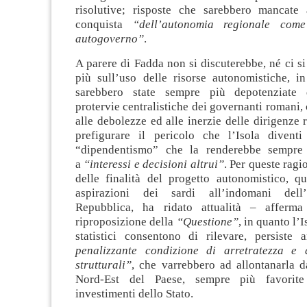
risolutive; risposte che sarebbero mancate
conquista
“dell’autonomia regionale com
autogoverno”
.
A parere di Fadda non si discuterebbe, né ci s
più sull’uso delle risorse autonomistiche, i
sarebbero state sempre più depotenziate d
protervie centralistiche dei governanti romani
alle debolezze ed alle inerzie delle dirigenze r
prefigurare il pericolo che l’Isola divent
“dipendentismo” che la renderebbe sempre 
a
“interessi e decisioni altrui”
. Per queste ragio
delle finalità del progetto autonomistico, qu
aspirazioni dei sardi all’indomani dell
Repubblica, ha ridato attualità – afferm
riproposizione della
“Questione”
, in quanto l’I
statistici consentono di rilevare, persiste
penalizzante condizione di arretratezza e d
strutturali”
, che varrebbero ad allontanarla d
Nord-Est del Paese, sempre più favorite
investimenti dello Stato.