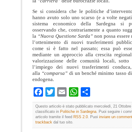
la
“carriera”
delle burocrazie locali.
Se si considera che le politiche d’intervento
hanno avuto solo uno scarso (e a volte negati
sistema economico della Sardegna si p
osservando che, contrariamente a quanto sugg
la
“Nuova Questione Sarda”
non possa essere 
l’ottenimento di nuovi trasferimenti pubblic
come si è fatto nel passato; essa può esse
mediante un approccio alla crescita regional
valorizzazione delle comunità locali, sotto
l’impiego dei nuovi trasferimenti conduca
alla
“comparsa”
di un benché minimo tasso d
endogena.
Facebook
Twitter
Email
WhatsApp
Condividi
Questo articolo è stato pubblicato mercoledì, 21 Ottobre
classificato in
Politiche in Sardegna
. Puoi seguire i com
articolo tramite il feed
RSS 2.0
. Puoi
inviare un commen
trackback
dal tuo sito.