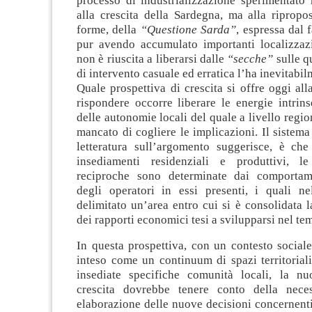
processo di industrializzazione sperimentato 
alla crescita della Sardegna, ma alla ripropos
forme, della
“Questione Sarda”
, espressa dal f
pur avendo accumulato importanti localizzazi
non è riuscita a liberarsi dalle
“secche”
sulle q
di intervento casuale ed erratica l’ha inevitabi
Quale prospettiva di crescita si offre oggi al
rispondere occorre liberare le energie intrin
delle autonomie locali del quale a livello regio
mancato di cogliere le implicazioni. Il sistema
letteratura sull’argomento suggerisce, è ch
insediamenti residenziali e produttivi, le
reciproche sono determinate dai comportame
degli operatori in essi presenti, i quali 
delimitato un’area entro cui si è consolidata 
dei rapporti economici tesi a svilupparsi nel te
In questa prospettiva, con un contesto social
inteso come un continuum di spazi territorial
insediate specifiche comunità locali, la nu
crescita dovrebbe tenere conto della neces
elaborazione delle nuove decisioni concernenti