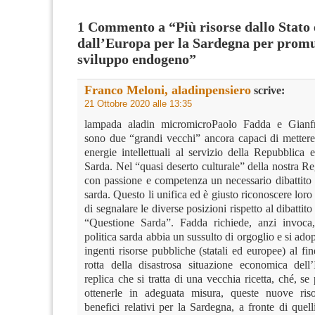
1 Commento a “Più risorse dallo Stato 
dall’Europa per la Sardegna per promu
sviluppo endogeno”
Franco Meloni, aladinpensiero
scrive:
21 Ottobre 2020 alle 13:35
lampada aladin micromicroPaolo Fadda e Gianfr
sono due “grandi vecchi” ancora capaci di mettere
energie intellettuali al servizio della Repubblica
Sarda. Nel “quasi deserto culturale” della nostra 
con passione e competenza un necessario dibattito 
sarda. Questo li unifica ed è giusto riconoscere loro 
di segnalare le diverse posizioni rispetto al dibattito
“Questione Sarda”. Fadda richiede, anzi invoca,
politica sarda abbia un sussulto di orgoglio e si adop
ingenti risorse pubbliche (statali ed europee) al fine
rotta della disastrosa situazione economica dell’I
replica che si tratta di una vecchia ricetta, ché, se 
ottenerle in adeguata misura, queste nuove ris
benefici relativi per la Sardegna, a fronte di quel