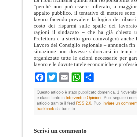
La Fiom richiama quindi alla responsabilità ass
“perché non può essere tollerato, a maggio
appalto pubblico, il tentativo di mettere sotto
lavoro facendo prevalere la logica dei ribassi
costo dei risparmi sulle spalle dei lavorato
ragioni il sindacato – che ha già chiesto 
Prefettura e a stretto giro coinvolgerà anche
Lavoro del Consiglio regionale – annuncia fin 
situazione non dovesse sbloccarsi in tempi st
organizzate tutte le azioni necessarie per gara
lavoro e le dovute tutele economiche e professi
Facebook
Twitter
Email
WhatsApp
Condividi
Questo articolo è stato pubblicato domenica, 1 Novembr
e classificato in
Interventi e Opinioni
. Puoi seguire i co
articolo tramite il feed
RSS 2.0
. Puoi
inviare un commen
trackback
dal tuo sito.
Scrivi un commento