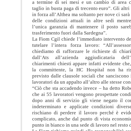
a termine di sei mesi e un cambio di area c
taglio in busta paga di trecento euro”. Gli altri
in forza all’Althea ma soltanto per nove ci sarà
delle condizioni attuali in altre sedi mentre
l’unica garanzia di mantenere il posto sareb
trasferimento fuori dalla Sardegna”.
La Fiom Cgil chiede l’immediato intervento de
tutelare l’intera forza lavoro: “All’assesso
chiediamo di rafforzare le richieste di chiar
dall’Ats all’azienda aggiudicataria dell
chiarimenti chiesti appare infatti evidente ch
la committente, la HC Hospital non ha ris
previsto dalle clausole sociali che sanciscono 
lavoratori da un appalto all’altro alle stesse con
“Ciò che sta accadendo invece – ha detto Robe
che ai 55 lavoratori vengono prospettate condi
dopo anni di servizio gli viene negato il co
indeterminato e applicate condizioni diverse
rischiano di perdere il lavoro perché è evid
complicato, anche dal punto di vista economico
punto in bianco in una sede di lavoro nel resto d