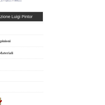
ione Luigi Pintor
pinioni
ateriali