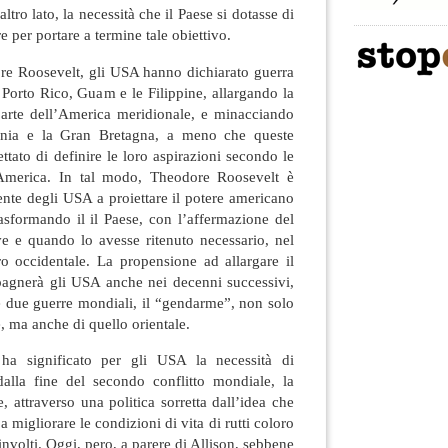
’altro lato, la necessità che il Paese si dotasse di
e per portare a termine tale obiettivo.
ore Roosevelt, gli USA hanno dichiarato guerra
Porto Rico, Guam e le Filippine, allargando la
parte dell’America meridionale, e minacciando
ania e la Gran Bretagna, a meno che queste
ttato di definire le loro aspirazioni secondo le
l’America. In tal modo, Theodore Roosevelt è
ente degli USA a proiettare il potere americano
asformando il il Paese, con l’affermazione del
ove e quando lo avesse ritenuto necessario, nel
o occidentale. La propensione ad allargare il
agnerà gli USA anche nei decenni successivi,
e due guerre mondiali, il “gendarme”, non solo
, ma anche di quello orientale.
ò ha significato per gli USA la necessità di
dalla fine del secondo conflitto mondiale, la
, attraverso una politica sorretta dall’idea che
 migliorare le condizioni di vita di rutti coloro
involti. Oggi, pero, a parere di Allison, sebbene