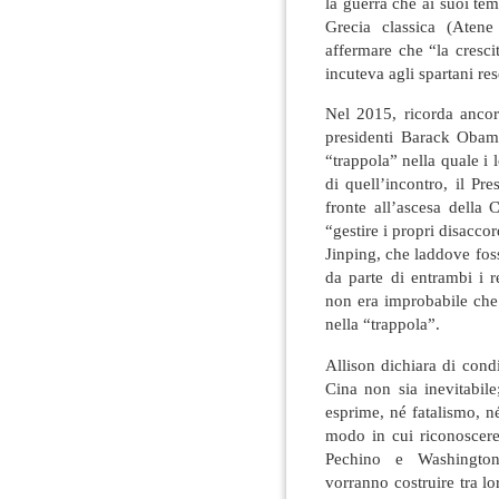
la guerra che ai suoi tem
Grecia classica (Aten
affermare che “la cresci
incuteva agli spartani re
Nel 2015, ricorda ancor
presidenti Barack Obam
“trappola” nella quale i 
di quell’incontro, il Pr
fronte all’ascesa della
“gestire i propri disacc
Jinping, che laddove fosse
da parte di entrambi i r
non era improbabile che 
nella “trappola”.
Allison dichiara di cond
Cina non sia inevitabile
esprime, né fatalismo, n
modo in cui riconoscere 
Pechino e Washington
vorranno costruire tra lo