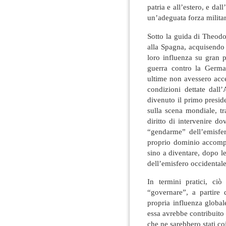
patria e all’estero, e dall
un’adeguata forza militar
Sotto la guida di Theod
alla Spagna, acquisendo 
loro influenza su gran 
guerra contro la Germ
ultime non avessero acce
condizioni dettate dal
divenuto il primo presid
sulla scena mondiale, tr
diritto di intervenire d
“gendarme” dell’emisfer
proprio dominio accomp
sino a diventare, dopo l
dell’emisfero occidentale
In termini pratici, ci
“governare”, a partire 
propria influenza globale
essa avrebbe contribuito a
che ne sarebbero stati co