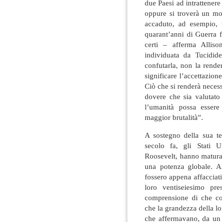
due Paesi ad intrattenere
oppure si troverà un mo
accaduto, ad esempio, t
quarant’anni di Guerra 
certi – afferma Allis
individuata da Tucidide
confutarla, non la rend
significare l’accettazion
Ciò che si renderà necessa
dovere che sia valutato
l’umanità possa essere
maggior brutalità”.
A sostegno della sua te
secolo fa, gli Stati U
Roosevelt, hanno maturat
una potenza globale. A
fossero appena affacciati
loro ventiseiesimo pr
comprensione di che cos
che la grandezza della l
che affermavano, da un l