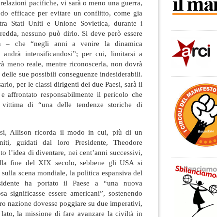
 relazioni pacifiche, vi sarà o meno una guerra,
do efficace per evitare un conflitto, come gia
ra Stati Uniti e Unione Sovietica, durante i
fredda, nessuno può dirlo. Si deve però essere
on – che “negli anni a venire la dinamica
 andrà intensificandosi”; per cui, limitarsi a
erà meno reale, mentre riconoscerla, non dovrà
e delle sue possibili conseguenze indesiderabili.
rio, per le classi dirigenti dei due Paesi, sarà il
 e affrontato responsabilmente il pericolo che
 vittima di “una delle tendenze storiche di
si, Allison ricorda il modo in cui, più di un
niti, guidati dal loro Presidente, Theodore
o l’idea di diventare, nei cent’anni successivi,
lla fine del XIX secolo, sebbene gli USA si
 sulla scena mondiale, la politica espansiva del
esidente ha portato il Paese a “una nuova
a significasse essere americani”, sostenendo
oro nazione dovesse poggiare su due imperativi,
ato, la missione di fare avanzare la civiltà in