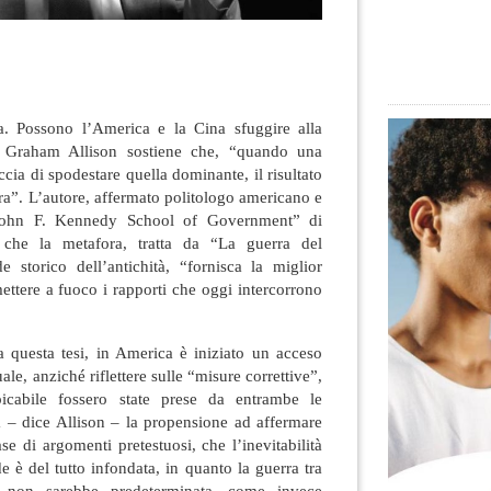
ra. Possono l’America e la Cina sfuggire alla
, Graham Allison sostiene che, “quando una
ia di spodestare quella dominante, il risultato
ra”.
L’autore, affermato politologo americano e
“John F. Kennedy School of Government” di
 che la metafora, tratta da “La guerra del
 storico dell’antichità, “fornisca la miglior
mettere a fuoco i rapporti che oggi intercorrono
 questa tesi, in America è iniziato un acceso
uale, anziché riflettere sulle “misure correttive”,
icabile fossero state prese da entrambe le
a – dice Allison – la propensione ad affermare
se di argomenti pretestuosi, che l’inevitabilità
e è del tutto infondata, in quanto la guerra tra
 non sarebbe predeterminata, come invece