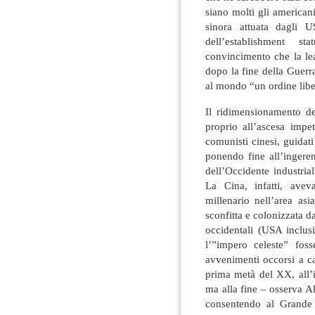
siano molti gli americani
sinora attuata dagli U
dell’establishment s
convincimento che la le
dopo la fine della Guerra
al mondo “un ordine liber
Il ridimensionamento de
proprio all’ascesa impe
comunisti cinesi, guidat
ponendo fine all’ingere
dell’Occidente industriali
La Cina, infatti, ave
millenario nell’area asi
sconfitta e colonizzata d
occidentali (USA inclus
l’”impero celeste” fos
avvenimenti occorsi a c
prima metà del XX, all’i
ma alla fine – osserva A
consentendo al Grande