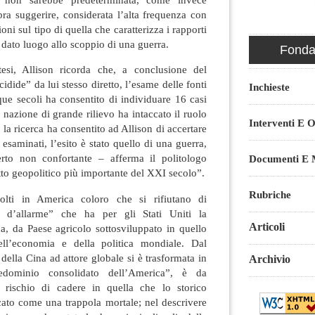
bra suggerire, considerata l’alta frequenza con
zioni sul tipo di quella che caratterizza i rapporti
 dato luogo allo scoppio di una guerra.
Fondaz
esi, Allison ricorda che, a conclusione del
idide” da lui stesso diretto, l’esame delle fonti
Inchieste
nque secoli ha consentito di individuare 16 casi
 nazione di grande rilievo ha intaccato il ruolo
Interventi E O
la ricerca ha consentito ad Allison di accertare
 esaminati, l’esito è stato quello di una guerra,
rto non confortante – afferma il politologo
Documenti E M
tto geopolitico più importante del XXI secolo”.
Rubriche
lti in America coloro che si rifiutano di
e d’allarme” che ha per gli Stati Uniti la
Articoli
a, da Paese agricolo sottosviluppato in quello
ll’economia e della politica mondiale. Dal
della Cina ad attore globale si è trasformata in
Archivio
edominio consolidato dell’America”, è da
il rischio di cadere in quella che lo storico
ficato come una trappola mortale; nel descrivere