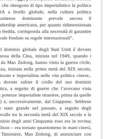
 che ritengono di tipo imperialistico la politica
SA a livello globale, nella cultura politica
tatunitense dominante prevale ancora il
adership americana, per quanto ridimensionata
 fredda, corrisponda alla necessità di garantire
ale fondato su regole internazionali”.
l dominio globale degli Stati Uniti è dovuto
tuosa della Cina, iniziata nel 1949, quando i
i da Mao Zedong, hanno vinto la guerra civile,
nza, iniziata nella prima metà del XIX secolo,
zzato e imperialista nella vita politica cinese,.
va dovuto subire il crollo del suo dominio
atica, a seguito di guerre che l’avevano vista
a potenze imperialiste straniere, prima da quelle
i) e, successivamente, dal Giappone. Sebbene
se stato grande nel passato, a seguito degli
avallo tra le seconda metà del XIX secolo e la
nizio degli anni Cinquanta esso era in rovina;
llison – era tornato quantomeno in mani cinesi,
 Timoniere, Mao Zedong, di annunciare con