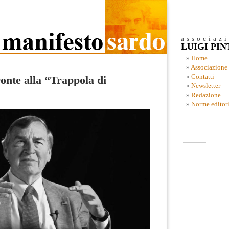
associaz
LUIGI PI
Home
Associazione
Contatti
onte alla “Trappola di
Newsletter
Redazione
Norme editori