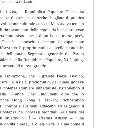
ese si era rialzato.
i di vita, la Repubblica Popolare Cinese ha
enze di carestie, di scelte sbagliate di politica
 rivoluzione culturale con cui Mao aveva tentato
di rinnovamento delle regole da lui stesso poste
età comunista cinese; dopo la sua morte, però,
 Cina ha conosciuto decenni di espansione
fforzando il proprio ruolo a livello mondiale,
e dell’attuale Segretario generale del Partito
idente della Repubblica Popolare, Xi Jinping,
a tornare di nuovo grande.
a aspirazione, che il grande Paese asiatico,
isire un Asia il predominio, del quale godeva
e potenze straniere imperialiste, ristabilendo il
 della “Grande Cina” (includenti oltre che lo
 anche Hong Kong e Taiwan), ricuperando
ri confini e sui mari adiacenti ed esigendo il
ndi potenze nei consessi mondiali. Alla base del
ti obiettivi vi è – afferma Allison – “una
la civiltà cinese, la quale vede la Cina come il