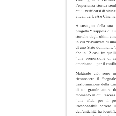
l’esperienza storica sem
cui il verificarsi di situa
attuali tra USA e Cina ha
A sostegno della sua t
progetto “Trappola di Tuc
storiche degli ultimi ci
in cui “l’avanzata di una
di uno Stato dominante”; 
che in 12 casi, fra quelli
“una proporzione di ce
americano – per il confli
Malgrado ciò, sono mo
riconoscere il “segnal
trasformazione della Cin
di un grande attore de
momento in cui l’ascesa 
“una sfida per il pr
irresponsabili correre 
dell’antichità ha identi