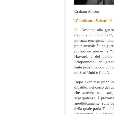
Graham Allison
[Gianfranco Sabattini]
In “Destinati alla guer
trappola di Tucidide?”
potenza emergente minacc
più plausibile è una guer
professore presso la 
Harvard, è del parere
Peloponneso” del grande
lente possibile con cui 
tra Stati Uniti e Cina”.
Dopo aver resa pubblica
dibattito, nel corso del q
che sarebbe stato ausp
superpotenze, è prevals
apoditticamente, sulla ba
della quale parla Tucidid
Washington e Pechino