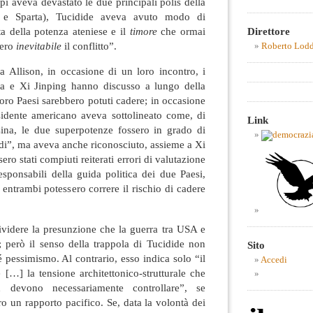
pi aveva devastato le due principali polis della
e e Sparta), Tucidide aveva avuto modo di
ta della potenza ateniese e il
timore
che ormai
Direttore
sero
inevitabile
il conflitto”.
Roberto Lod
a Allison, in occasione di un loro incontro, i
a e Xi Jinping hanno discusso a lungo della
loro Paesi sarebbero potuti cadere; in occasione
esidente americano aveva sottolineato come, di
Link
 Cina, le due superpotenze fossero in grado di
ordi”, ma aveva anche riconosciuto, assieme a Xi
ro stati compiuti reiterati errori di valutazione
esponsabili della guida politica dei due Paesi,
entrambi potessero correre il rischio di cadere
ividere la presunzione che la guerra tra USA e
; però il senso della trappola di Tucidide non
Sito
é pessimismo. Al contrario, esso indica solo “il
Accedi
[…] la tensione architettonico-strutturale che
 devono necessariamente controllare”, se
ro un rapporto pacifico. Se, data la volontà dei