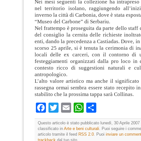
Nei mesi seguenti la collezione ha intrapreso
nel territorio isolano, raggiungendo all’iniz
inverno la città di Carbonia, dove è stata espos
“Museo del Carbone” di Serbariu.
Nel frattempo è proseguita da parte dello staff 
del consiglio la cernita delle richieste inoltr
enti, dando la precedenza a Castiadas. Dove, in
scorso 25 aprile, si è tenuta la cerimonia di i
locali delle ex carceri, con il contorno di 
festeggiamenti organizzati dalla pro loco in 
contesto ricco di suggestioni naturali e cul
antropologico.
L’alto valore artistico ma anche il significato
rassegna ormai sembra essere stato recepito in
stabilito che la prossima tappa sarà Collinas.
Facebook
Twitter
Email
WhatsApp
Condividi
Questo articolo è stato pubblicato lunedì, 30 Aprile 2007 
classificato in
Arte e beni culturali
. Puoi seguire i comme
articolo tramite il feed
RSS 2.0
. Puoi
inviare un commen
trackback
dal tuo sito.