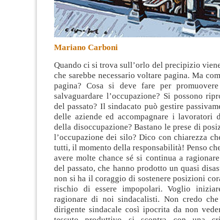
Mariano Carboni
Quando ci si trova sull’orlo del precipizio vien
che sarebbe necessario voltare pagina. Ma com
pagina?
Cosa si deve fare per promuovere
salvaguardare l’occupazione? Si possono ripr
del passato? Il sindacato può gestire passivam
delle aziende ed accompagnare i lavoratori d
della disoccupazione? Bastano le prese di posiz
l’occupazione dei silo? Dico con chiarezza che
tutti, il momento della responsabilità! Penso ch
avere molte chance sé si continua a ragionare
del passato, che hanno prodotto un quasi disast
non si ha il coraggio di sostenere posizioni co
rischio di essere impopolari. Voglio inizi
ragionare di noi sindacalisti. Non credo che
dirigente sindacale così ipocrita da non vede
tessuto produttivo si scontra con una cris