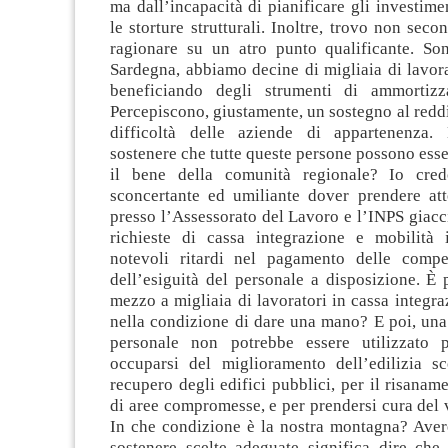
ma dall’incapacità di pianificare gli investime
le storture strutturali. Inoltre, trovo non seco
ragionare su un atro punto qualificante. So
Sardegna, abbiamo decine di migliaia di lavor
beneficiando degli strumenti di ammortizza
Percepiscono, giustamente, un sostegno al reddi
difficoltà delle aziende di appartenenza. 
sostenere che tutte queste persone possono esser
il bene della comunità regionale? Io cre
sconcertante ed umiliante dover prendere att
presso l’Assessorato del Lavoro e l’INPS giacc
richieste di cassa integrazione e mobilità
notevoli ritardi nel pagamento delle compe
dell’esiguità del personale a disposizione. È 
mezzo a migliaia di lavoratori in cassa integr
nella condizione di dare una mano? E poi, una
personale non potrebbe essere utilizzato p
occuparsi del miglioramento dell’edilizia sco
recupero degli edifici pubblici, per il risanam
di aree compromesse, e per prendersi cura del
In che condizione è la nostra montagna? Avere
sostenere scelte adeguate significa dire che