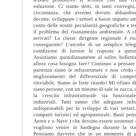
soluzione. Ci siamo detti, in tanti convegni
circostanza, che avremo dovuto abbandona
decotte, sviluppare i settori a basso impatto am
conto delle nostre peculiarità geografiche e ter
il problema del risanamento ambientale. A 
arrivati? La classe dirigente regionale è riu
conseguente? L’ascolto di un semplice teleg
condizione di fornire le risposte a questi
Assistiamo quotidianamente al solito bolletti
allora cosa bisogna fare? Continuo a pensare 
partenza siano le infrastrutture e non credo 
miglioramento del differenziale di competi
rinviabile. Siamo in forte ritardo! Mi rifiuto d
siano persone, con un minimo di sale in zucca,
la crescita infrastrutturale sia funzional
industriali. Tutti sanno che adeguate infr
indispensabili per lo sviluppo di vari settori
comparti turistici ed agropastorale. Basti pens
Aereo e o Nave ) che devono essere sostenuti 
vogliono venire in Sardegna durante la stag
Pensiamo davvero che in un momento di gr