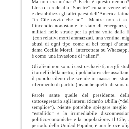
Ma non era un’oasi? E chi è questo nemico
Llosa ci crede alla “Spectre” cubano-venezuel
e destabilizza gli altri paesi dell’America latin
“in Cile ovvio che no”. Mentre non si sa
l’incendio nonostante lo stato di emergenza, 
militari nelle strade per la prima volta dalla 
(con relativi morti ammazzati, una ventina, migl
abusi di ogni tipo come ai bei tempi d’antan
dama Cecilia Morel, intercettata su Whatsapp,
è come una invasione di “alieni”.
Gli alieni non sono i castro-chavisti, ma gli stu
i tornelli della metro, i pobladores che assaltan
il popolo cileno che scende in massa per stra
riferimento di partito (neanche quelli di sinistra
Parole sante quelle del presidente, del
sottosegretario agli interni Ricardo Ubilla (“de
semplice”). Niente potrebbe spiegare meglio l
“estallido” e la irrimediabile disconnessio
politico-conomiche e la popolazione. Il Cile, 
periodo della Unidad Popular, è una feroce olig