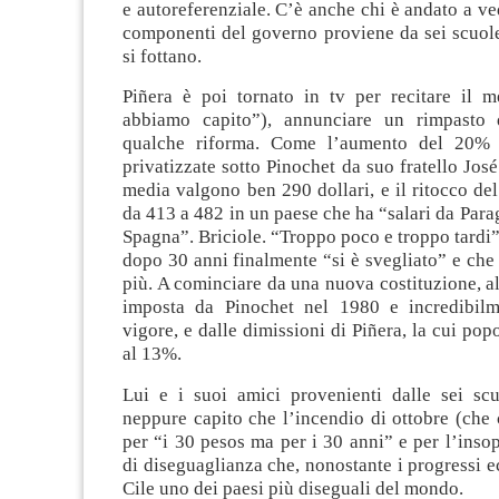
e autoreferenziale. C’è anche chi è andato a ve
componenti del governo proviene da sei scuole.
si fottano.
Piñera è poi tornato in tv per recitare il 
abbiamo capito”), annunciare un rimpast
qualche riforma. Come l’aumento del 20% d
privatizzate sotto Pinochet da suo fratello José
media valgono ben 290 dollari, e il ritocco de
da 413 a 482 in un paese che ha “salari da Para
Spagna”. Briciole. “Troppo poco e troppo tardi”
dopo 30 anni finalmente “si è svegliato” e che
più. A cominciare da una nuova costituzione, al
imposta da Pinochet nel 1980 e incredibilm
vigore, e dalle dimissioni di Piñera, la cui popo
al 13%.
Lui e i suoi amici provenienti dalle sei s
neppure capito che l’incendio di ottobre (che
per “i 30 pesos ma per i 30 anni” e per l’inso
di diseguaglianza che, nonostante i progressi e
Cile uno dei paesi più diseguali del mondo.