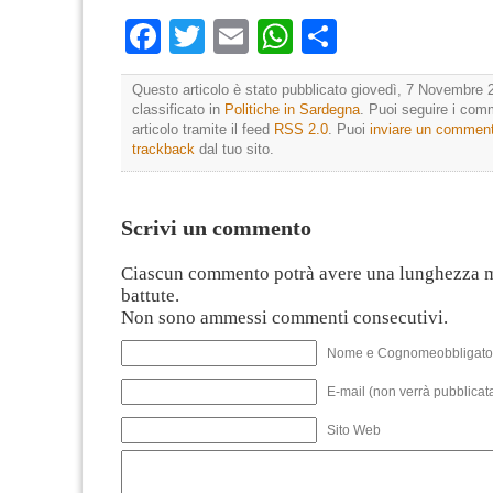
Facebook
Twitter
Email
WhatsApp
Condividi
Questo articolo è stato pubblicato giovedì, 7 Novembre 
classificato in
Politiche in Sardegna
. Puoi seguire i com
articolo tramite il feed
RSS 2.0
. Puoi
inviare un commen
trackback
dal tuo sito.
Scrivi un commento
Ciascun commento potrà avere una lunghezza 
battute.
Non sono ammessi commenti consecutivi.
Nome e Cognomeobbligato
E-mail (non verrà pubblicata
Sito Web