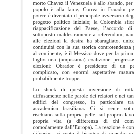
morto Chavez il Venezuela è allo sbando, per c
popolo è alla fame; Correa in Ecuador pe
potere è diventato il principale avversario degl
progetto politico iniziale; la Colombia sfior
riappacificazione del Paese, l’accordo d
sottoposto maldestramente a referendum, nauf
alle elezioni la destra ha sbaragliato, unic
continuità con la sua storica controtendenza p
al continente, è il Messico dove per la prima
luglio una (ampissima) coalizione progressi
elezioni: Obrador è presidente di un p
complicato, con enormi aspettative matura
probabilmente troppe.
Lo shock di questa inversione di rotta
diffusamente nelle parole dei relatori e nei tan
edifici del congresso, in particolare t
accademica brasiliana. Ci si sente sotto-
rischiano sulla propria pelle, sul proprio lavo
propria vita (a differenza di chi co
comodamente dall’Europa). La reazione è co
difensiva, si sente il bisogno di rivendicare