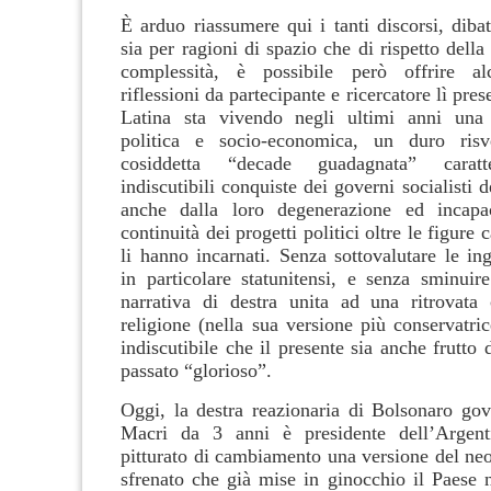
È arduo riassumere qui i tanti discorsi, diba
sia per ragioni di spazio che di rispetto della 
complessità, è possibile però offrire al
riflessioni da partecipante e ricercatore lì pre
Latina sta vivendo negli ultimi anni una 
politica e socio-economica, un duro ris
cosiddetta “decade guadagnata” caratte
indiscutibili conquiste dei governi socialisti 
anche dalla loro degenerazione ed incapac
continuità dei progetti politici oltre le figure
li hanno incarnati. Senza sottovalutare le in
in particolare statunitensi, e senza sminuire
narrativa di destra unita ad una ritrovata c
religione (nella sua versione più conservatric
indiscutibile che il presente sia anche frutto d
passato “glorioso”.
Oggi, la destra reazionaria di Bolsonaro gove
Macri da 3 anni è presidente dell’Argen
pitturato di cambiamento una versione del neo
sfrenato che già mise in ginocchio il Paese n