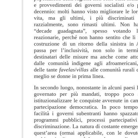
e provvedimenti dei governi socialisti e/o p
decennio: molti hanno visto migliorare le lor
vita, ma gli ultimi, i più discriminati
razzialmente, sono rimasti ultimi. Non h
“decade guadagnata”, spesso votando 
reazionarie, perché non hanno sentito che li 
costruzione di un ritorno della sinistra in
passa per l’inclusività, non solo in termi
destinatari delle misure ma anche come attor
dalle comunità indigene agli afroamericani,
delle tante
favelas
/
villas
alle comunità rurali 
meglio se donne in prima linea.
In secondo luogo, nonostante in alcuni paesi l
governato per più mandati, troppo poco 
istituzionalizzare le conquiste avvenute in ca
partecipazione democratica. In poco temp
facilità i governi subentranti hanno spazza
programmi pubblici, processi partecipativi
discriminazione. La natura di costante emerge
quest’area (ormai applicabile, con le dovut