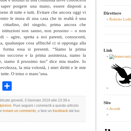
 saper porgere una mano, essere disposti a
bene di tutte e tutti. Evitare che ancora oggi vi
Direttore
entro le mura di una casa che in realtà è una
Roberto Lod
 cittadino, del singolo, prima ancora che
le istituzioni non sanno, non possono – o non
di – agire, spetta a noi parenti, conoscenti,
a, qualunque cosa affinché ci si opponga alla
e forma essa si presenti. “Siamo la prima
Link
rimo soccorso e la prima assistenza, siamo la
e, siamo il prossimo tuo” dice mia madre. Io
volezza, la mia volontà, i miei diritti e le mie
 tutte. O totus o manc’una.
k
r
ail
WhatsApp
Condividi
bblicato giovedì, 3 Gennaio 2019 alle 23:39 e
Sito
Opinioni
. Puoi seguire i commenti a questo articolo
Accedi
oi
inviare un commento
, o fare un
trackback
dal tuo