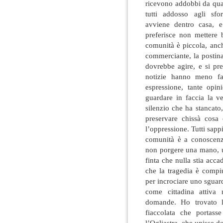
ricevono addobbi da qua
tutti addosso agli sfo
avviene dentro casa, 
preferisce non mettere
comunità è piccola, anche
commerciante, la postina
dovrebbe agire, e si pre
notizie hanno meno fam
espressione, tante opi
guardare in faccia la ve
silenzio che ha stancato
preservare chissà cosa 
l’oppressione. Tutti sap
comunità è a conoscenza
non porgere una mano, u
finta che nulla stia acc
che la tragedia è compi
per incrociare uno sgua
come cittadina attiva
domande. Ho trovato la
fiaccolata che portass
l’Ogliastra, che unisse 