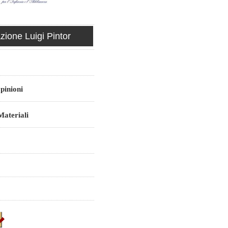
ione Luigi Pintor
pinioni
ateriali