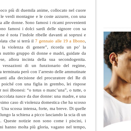
poco più di duemila anime, collocato nel cuore
a le verdi montagne e le coste azzurre, con una
a alle donne
. Sono famosi i ricami provenienti
ono famosi i dolci sardi delle signore con sa
ne è nota l’indole ribelle davanti ai soprusi e
olata che si terrà il
7 gennaio alle 19 a Ilbono
,
o la violenza di genere”, ricorda un po’ la
un nutrito gruppo di donne e madri, guidate da
ese, allora incinta della sua secondogenita.
e vessazioni di un funzionario del regime,
a terminata però con l’arresto delle ammutinate
anti alla decisione del procuratore del Re di
u poiché con una figlia in grembo, lei rispose
r noi ilbonesi: “o totus o manc’una”, o tutte, o
iaccolata nasce da due donne: una madre, e una
esimo caso di violenza domestica che ha scosso
. Una scossa intensa, forte, ma breve. Di quelle
lungo la schiena a picco lasciando la scia di un
e. Queste notizie non sono come i piscini, i
timi hanno molta più gloria, vagano nel tempo,