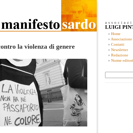
associaz
LUIGI PI
Home
Associazione
Contatti
contro la violenza di genere
Newsletter
Redazione
Norme editori