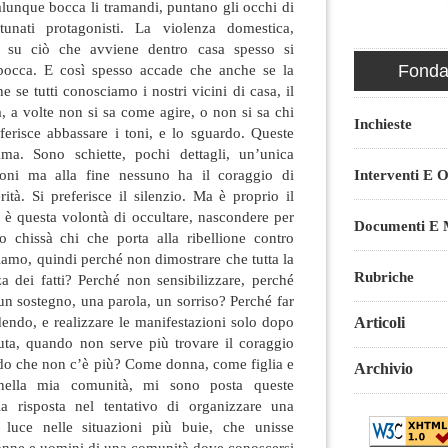
lunque bocca li tramandi, puntano gli occhi di
rtunati protagonisti. La violenza domestica,
e su ciò che avviene dentro casa spesso si
Fondaz
 bocca. E così spesso accade che anche se la
 se tutti conosciamo i nostri vicini di casa, il
, a volte non si sa come agire, o non si sa chi
Inchieste
ferisce abbassare i toni, e lo sguardo. Queste
a. Sono schiette, pochi dettagli, un’unica
Interventi E O
nioni ma alla fine nessuno ha il coraggio di
rità. Si preferisce il silenzio. Ma è proprio il
, è questa volontà di occultare, nascondere per
Documenti E M
o chissà chi che porta alla ribellione contro
piamo, quindi perché non dimostrare che tutta la
Rubriche
 dei fatti? Perché non sensibilizzare, perché
n sostegno, una parola, un sorriso? Perché far
adendo, e realizzare le manifestazioni solo dopo
Articoli
uta, quando non serve più trovare il coraggio
rdo che non c’è più? Come donna, come figlia e
Archivio
 nella mia comunità, mi sono posta queste
 risposta nel tentativo di organizzare una
e luce nelle situazioni più buie, che unisse
donne e uomini di una comunità dove conoscersi