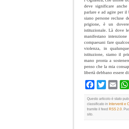
deve significare anche
parlare e ad agire per il 
siano persone recluse d
prigione, è un dovere
istituzionale. Là dove 
manifestano intenzione 
compaesani fare qualcos
violenza, in qualunqu
istituzione, siamo il p
mano pronta a sostener
penso che la mia consape
libertà debbano essere di
Faceboo
Twitte
Em
Questo articolo è stato pu
classificato in
Interventi e 
tramite il feed
RSS 2.0
. Pu
sito.