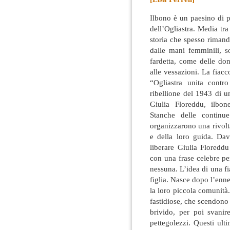
Ilbono è un paesino di 
dell’Ogliastra. Media tr
storia che spesso rimand
dalle mani femminili, s
fardetta, come delle don
alle vessazioni. La fiacc
“Ogliastra unita contr
ribellione del 1943 di 
Giulia Floreddu, ilbon
Stanche delle continu
organizzarono una rivolt
e della loro guida. Dav
liberare Giulia Floredd
con una frase celebre pe
nessuna. L’idea di una f
figlia. Nasce dopo l’enn
la loro piccola comunità
fastidiose, che scendono 
brivido, per poi svanir
pettegolezzi. Questi ul