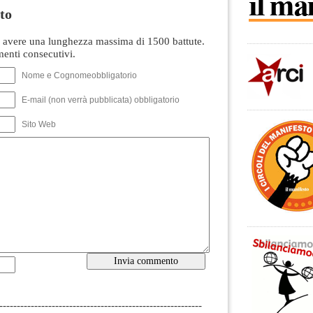
to
avere una lunghezza massima di 1500 battute.
nti consecutivi.
Nome e Cognomeobbligatorio
E-mail (non verrà pubblicata) obbligatorio
Sito Web
----------------------------------------------------------