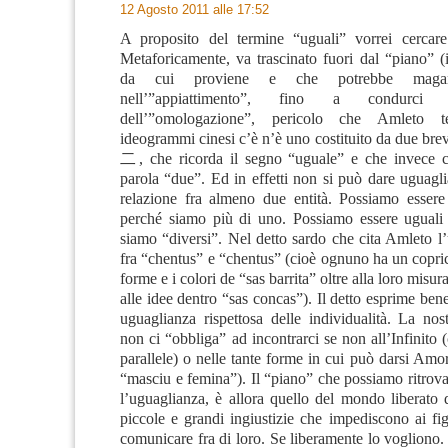
12 Agosto 2011 alle 17:52
A proposito del termine “uguali” vorrei cercare
Metaforicamente, va trascinato fuori dal “piano” (
da cui proviene e che potrebbe magari
nell’”appiattimento”, fino a condurci
dell’”omologazione”, pericolo che Amleto 
ideogrammi cinesi c’è n’è uno costituito da due brevi
二, che ricorda il segno “uguale” e che invece c
parola “due”. Ed in effetti non si può dare uguagl
relazione fra almeno due entità. Possiamo essere
perché siamo più di uno. Possiamo essere uguali
siamo “diversi”. Nel detto sardo che cita Amleto l
fra “chentus” e “chentus” (cioè ognuno ha un copri
forme e i colori de “sas barrita” oltre alla loro misu
alle idee dentro “sas concas”). Il detto esprime ben
uguaglianza rispettosa delle individualità. La nos
non ci “obbliga” ad incontrarci se non all’Infinito (
parallele) o nelle tante forme in cui può darsi Amor
“masciu e femina”). Il “piano” che possiamo ritrova
l’uguaglianza, è allora quello del mondo liberato 
piccole e grandi ingiustizie che impediscono ai fi
comunicare fra di loro. Se liberamente lo vogliono. F