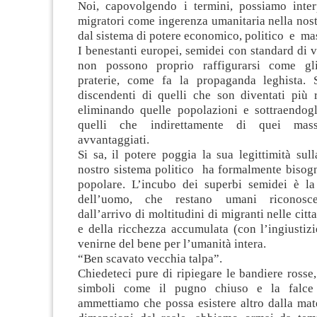
Noi, capovolgendo i termini, possiamo interp
migratori come ingerenza umanitaria nella nostr
dal sistema di potere economico, politico e ma
I benestanti europei, semidei con standard di vi
non possono proprio raffigurarsi come gli
praterie, come fa la propaganda leghista.
discendenti di quelli che son diventati più r
eliminando quelle popolazioni e sottraendogli
quelli che indirettamente di quei mas
avvantaggiati.
Si sa, il potere poggia la sua legittimità sul
nostro sistema politico ha formalmente bisog
popolare. L’incubo dei superbi semidei è la 
dell’uomo, che restano umani riconoscen
dall’arrivo di moltitudini di migranti nelle citt
e della ricchezza accumulata (con l’ingiustiz
venirne del bene per l’umanità intera.
“Ben scavato vecchia talpa”.
Chiedeteci pure di ripiegare le bandiere rosse,
simboli come il pugno chiuso e la falce 
ammettiamo che possa esistere altro dalla mater