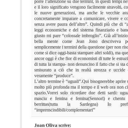
porre l’attenzione su due termini, in questi tempi nei
e il loro significato vengono facilmente stravolti, c
le nuove generazioni, ma anche le vecchie as
concretamente imparare a comunicare, vivere e co
senza avere paura dell’altro”. Quindi più che di “a
leggi economiche e del sistema finanziario e banc
giusto mi pare “colossale imbroglio”. Già all’inizi
bella mente come Jean Jono descriveva pe
semplicemente i termini della questione (per non risch
come si dice oggi-basta stampare altri soldi), ma que
ancor oggi è che fior di economisti di tutte le estrazi
di tutta la stampa- non denuncino il fatto che si sta
smisurato a ciò che in realtà strozza e uccide 
veramente “produce”.
L’altro termine è “uguali”.Qui bisognerebbe aprire
molto più profonda ma il tempo e il web ora non ci
spazio.Vorrei solo ricordare due detti sardi: ug
masciu e femina e femina(Sennori) e chentu 
berrittas(tutta la Sardegna) Io prefe
“imprenscindibili/complementari”
Joan Oliva
scrive: