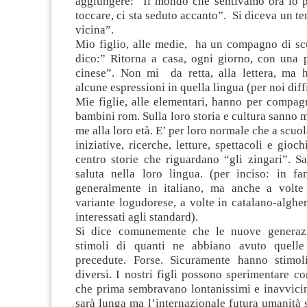
aggiungere: “Il mondo che sentivamo ora lo
toccare, ci sta seduto accanto”. Si diceva un t
vicina”.
Mio figlio, alle medie, ha un compagno di scu
dico:” Ritorna a casa, ogni giorno, con una 
cinese”. Non mi da retta, alla lettera, ma 
alcune espressioni in quella lingua (per noi diff
Mie figlie, alle elementari, hanno per compag
bambini rom. Sulla loro storia e cultura sanno m
me alla loro età. E’ per loro normale che a scuo
iniziative, ricerche, letture, spettacoli e gio
centro storie che riguardano “gli zingari”. S
saluta nella loro lingua. (per inciso: in fa
generalmente in italiano, ma anche a volte
variante logudorese, a volte in catalano-algh
interessati agli standard).
Si dice comunemente che le nuove generaz
stimoli di quanti ne abbiano avuto quell
precedute. Forse. Sicuramente hanno stimol
diversi. I nostri figli possono sperimentare co
che prima sembravano lontanissimi e inavvicin
sarà lunga ma l’internazionale futura umanità s