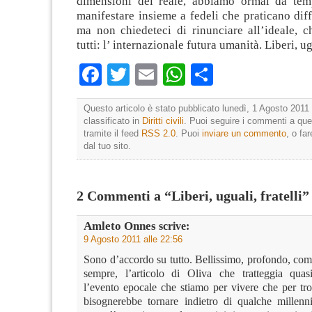
dimensioni del reale, abbiamo ormai da tem
manifestare insieme a fedeli che praticano diffe
ma non chiedeteci di rinunciare all’ideale, 
tutti: l’ internazionale futura umanità. Liberi, ugu
Facebook
Twitter
Email
WhatsApp
Condividi
Questo articolo è stato pubblicato lunedì, 1 Agosto 2011 
classificato in
Diritti civili
. Puoi seguire i commenti a que
tramite il feed
RSS 2.0
. Puoi
inviare un commento
, o fa
dal tuo sito.
2 Commenti a “Liberi, uguali, fratelli”
Amleto Onnes
scrive:
9 Agosto 2011 alle 22:56
Sono d’accordo su tutto. Bellissimo, profondo, c
sempre, l’articolo di Oliva che tratteggia quas
l’evento epocale che stiamo per vivere che per tro
bisognerebbe tornare indietro di qualche millenn