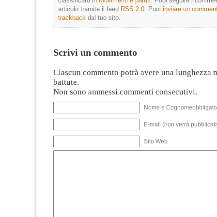
classificato in
Movimenti e partiti
. Puoi seguire i commen
articolo tramite il feed
RSS 2.0
. Puoi
inviare un commen
trackback
dal tuo sito.
Scrivi un commento
Ciascun commento potrà avere una lunghezza 
battute.
Non sono ammessi commenti consecutivi.
Nome e Cognomeobbligato
E-mail (non verrà pubblicata
Sito Web