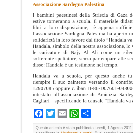
Associazione Sardegna Palestina
I bambini paestinesi della Striscia di Gaza 
estive torneranno a scuola. Il materiale didatt
libri a loro disposizione, è appena sufficie
l’associazione Sardegna Palestina ha aperto 
solidarietà in loro
favore dal titolo “Handala va
Handala, simbolo della nostra associazione, lo 
le caricature di Najy Al Ali come un silen
sofferente spettatore, senza partecipare alle sc
disse: Handala è un testimone nel tempo.
Handala va a scuola, per questo anche tu 
riempire il suo zaintetto versando il contribu
12907085 oppure c. iban IT-86-D07601-0480
intestato all’associazione di Amicizia Sarde
Cagliari – specificando la causale “Handala va 
Facebook
Twitter
Email
WhatsApp
Condividi
Questo articolo è stato pubblicato lunedì, 1 Agosto 2011 