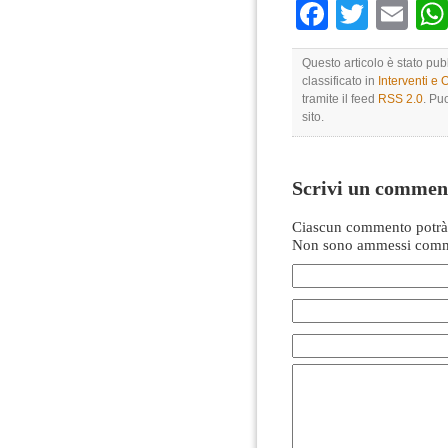
Faceboo
Twitte
Em
Questo articolo è stato pu
classificato in
Interventi e 
tramite il feed
RSS 2.0
. Pu
sito.
Scrivi un commen
Ciascun commento potrà 
Non sono ammessi comme