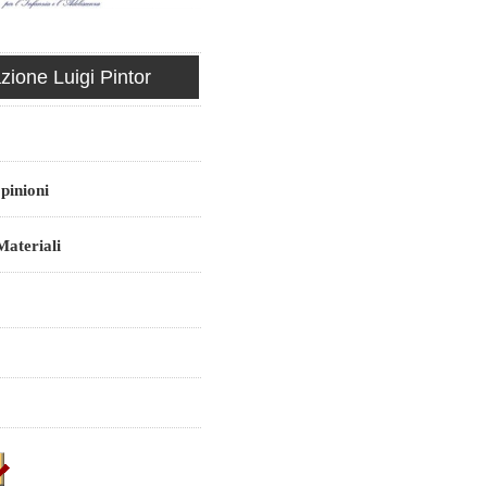
ione Luigi Pintor
pinioni
ateriali