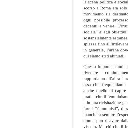
la scena politica e socia
scorso a Roma era solo 
movimento sia destinato
ogni possibile process
decenni a venire. L’irru
sociale” e agli obiettivi
sostanzialmente estranee a
spiazza fino all’irrilevan
in generale, l’arena dove
cui siamo stati abituati.
Questo impone a noi ma
rivedere – continuame
rapportiamo all’altra “met
essa che frequentiamo 
anche quello di capire 
pratici che il femminism
– in una rivisitazione gene
fare i “femministi”, di 
mancherà sempre l’esperi
donna può ricavare dall
vissuto. Ma ciò che il 