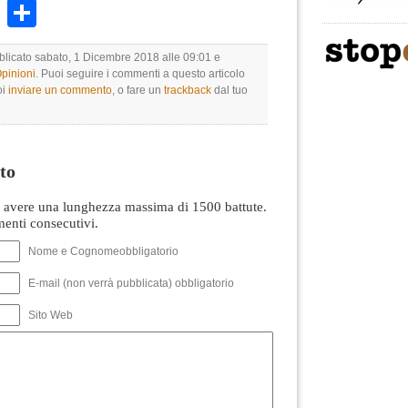
k
r
ail
WhatsApp
Condividi
bblicato sabato, 1 Dicembre 2018 alle 09:01 e
Opinioni
. Puoi seguire i commenti a questo articolo
oi
inviare un commento
, o fare un
trackback
dal tuo
to
avere una lunghezza massima di 1500 battute.
nti consecutivi.
Nome e Cognomeobbligatorio
E-mail (non verrà pubblicata) obbligatorio
Sito Web