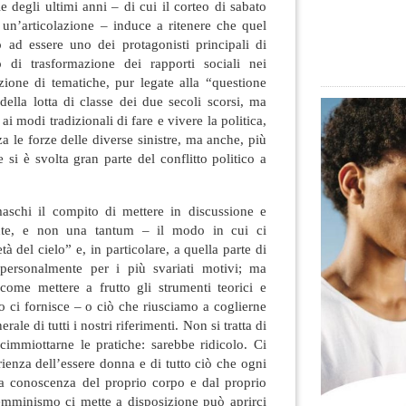
le degli ultimi anni
– di cui il corteo di sabato
un’articolazione – induce a ritenere che quel
 ad essere uno dei protagonisti principali di
o di trasformazione dei rapporti sociali nei
zione di tematiche, pur legate alla “questione
 della lotta di classe dei due secoli scorsi, ma
i modi tradizionali di fare e vivere la politica,
za le forze delle diverse sinistre, ma anche, più
 si è svolta gran parte del conflitto politico a
schi il compito di mettere in discussione e
nte, e non una tantum – il modo in cui ci
à del cielo” e, in particolare, a quella parte di
personalmente per i più svariati motivi; ma
come mettere a frutto gli strumenti teorici e
o ci fornisce – o ciò che riusciamo a coglierne
rale di tutti i nostri riferimenti. Non si tratta di
scimmiottarne le pratiche: sarebbe ridicolo. Ci
enza dell’essere donna e di tutto ciò che ogni
a conoscenza del proprio corpo e dal proprio
femminismo ci mette a disposizione può aprirci