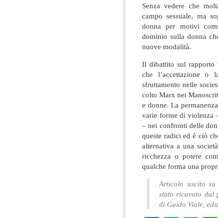
Senza vedere che molta
campo sessuale, ma sopr
donna per motivi comm
dominio sulla donna ch
nuove modalità.
Il dibattito sul rapport
che l’accettazione o l
sfruttamento nelle socie
colto Marx nei Manoscrit
e donne. La permanenza a
varie forme di violenza 
– nei confronti delle don
queste radici ed è ciò c
alternativa a una società
ricchezza o potere come
qualche forma una propri
Articolo uscito su
stato ricavato dal 
di Guido Viale, edi