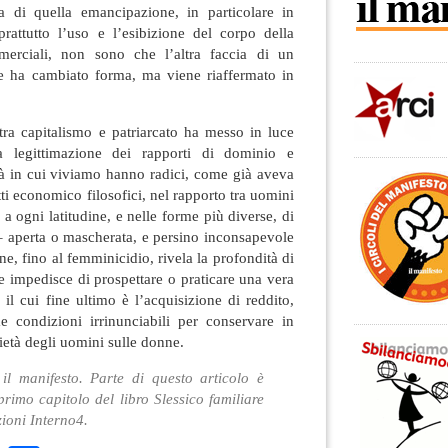
 di quella emancipazione, in particolare in
attutto l’uso e l’esibizione del corpo della
erciali, non sono che l’altra faccia di un
e ha cambiato forma, ma viene riaffermato in
o tra capitalismo e patriarcato ha messo in luce
a legittimazione dei rapporti di dominio e
tà in cui viviamo hanno radici, come già aveva
ti economico filosofici, nel rapporto tra uomini
 ogni latitudine, e nelle forme più diverse, di
– aperta o mascherata, e persino inconsapevole
ne, fino al femminicidio, rivela la profondità di
he impedisce di prospettare o praticare una vera
 il cui fine ultimo è l’acquisizione di reddito,
 condizioni irrinunciabili per conservare in
età degli uomini sulle donne.
 il manifesto. Parte di questo articolo è
primo capitolo del libro Slessico familiare
zioni Interno4.