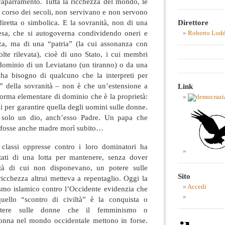
caparramento. Tutta la ricchezza del mondo, le
 corso dei secoli, non servivano e non servono
Direttore
iretta o simbolica. E la sovranità, non di una
esa, che si autogoverna condividendo oneri e
Roberto Lod
za, ma di una “patria” (la cui assonanza con
volte rilevata), cioè di uno Stato, i cui membri
 dominio di un Leviatano (un tiranno) o da una
ha bisogno di qualcuno che la interpreti per
ri” della sovranità – non è che un’estensione a
Link
 forma elementare di dominio che è la proprietà:
i per garantire quella degli uomini sulle donne.
 solo un dio, anch’esso Padre. Un papa che
o fosse anche madre morì subito…
e classi oppresse contro i loro dominatori ha
tati di una lotta per mantenere, senza dover
età di cui non disponevano, un potere sulle
Sito
icchezza altrui metteva a repentaglio. Oggi la
Accedi
smo islamico contro l’Occidente evidenzia che
uello “scontro di civiltà” è la conquista o
otere sulle donne che il femminismo o
onna nel mondo occidentale mettono in forse.