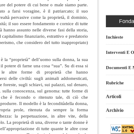
tture del potere di cui bene o male siamo parte.
ato a farsi voragine, è il patriarcato; il suo
realtà pervasive come la proprietà, il dominio,
Fondaz
nità; il suo essere fondamento e cornice di tutte
à hanno assunto nelle diverse fasi della storia,
capitalismo finanziario, estrattivo e predatorio
Inchieste
berismo, che considero del tutto inappropriato)
Interventi E O
o è la “proprietà” dell’uomo sulla donna, la sua
 il potere di farne una cosa “sua”. Su di essa si
Documenti E M
 le altre forme di proprietà che hanno
si delle civiltà: sugli animali addomesticati,
Rubriche
e foreste, sugli schiavi, sui palazzi, sul denaro,
, sulla conoscenza, sul genoma: tutte forme di
Articoli
 che è fecondo o ritenuto tale, di ciò che
produrre. Il modello è la feconditàdella donna,
ropria prole, ritenuta da sempre la forma
Archivio
hezza: la perpetuazione, in altre vite, della
lo. La proprietà di una, diverse o tante donne è
ell’appropriazione di tutte quante le altre cose