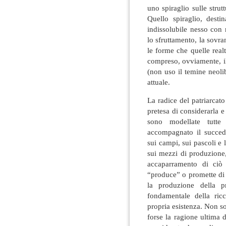
uno spiraglio sulle stru
Quello spiraglio, destin
indissolubile nesso con 
lo sfruttamento, la sovra
le forme che quelle realt
compreso, ovviamente, il 
(non uso il temine neoli
attuale.
La radice del patriarcat
pretesa di considerarla e
sono modellate tutte
accompagnato il succeder
sui campi, sui pascoli e l
sui mezzi di produzione
accaparramento di ciò
“produce” o promette di 
la produzione della p
fondamentale della ricc
propria esistenza. Non so
forse la ragione ultima d