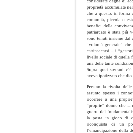
considerate degne di ac
proprietà accumulate nel
che a questo: in forma d
comunità, piccola o est
benefici della conviven
patriarcato è stata più 
sono tenuti insieme dal
“volontà generale” che 
estrinsecarsi – i “gesto
livello sociale di quella
una delle tante condizion
Sopra quei sovrani c’è
aveva ipotizzato che di
Persino la rivolta dell
assunto spesso i conno
ricorrere a una propri
“proprie” donne che la r
guerra del fondamentali
la posta in gioco di q
riconquista di un p
l’emancipazione della d