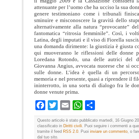
il maggio 2009 e la Cassazione considera l
attenuante per l’uomo che ha ucciso la sua don
genere testimoniano come i tribunali finis
sminuire e misconoscere la gravità dello stup
alternativamente alla natura “provocante” del
fantomatica “ritrosia femminile”. Così, i volt
Latina, degli imputati e il viso di Fiorella susc
una domanda dirimente: la giustizia è giusta 
qui muoveranno le riflessioni delle donne pr
Loredana Rotondo, una delle autrici del d
Giovanna Angius, avvocata nuorese che si occ
sulle donne. L’idea è quella di un percors
memoria e nel presente, quasi a riprendere il fi
ininterrotto, in una sorta di dialogo fra le do
donne venute prima.
Facebook
Twitter
Email
WhatsApp
Condividi
Questo articolo è stato pubblicato martedì, 16 Giugno 20
classificato in
Diritti civili
. Puoi seguire i commenti a que
tramite il feed
RSS 2.0
. Puoi
inviare un commento
, o fa
dal tuo sito.