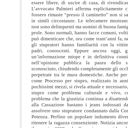
essere libere, di uscire di casa, di rivendicare
L’avvocato Palmieri afferma esplicitamente 
fossero rimaste “presso il caminetto” non si s
in simili circostanze. Le telecamere mostrano
non sono delinquenti ma uomini di buona famig
prole. Sono normali, hanno facce comuni, volti 
può dimenticare che, ora come trant’anni fa, n
gli stupratori hanno familiarità con la vitti
padri, conoscenti. Eppure ancora oggi, 
un’informazione miope e in definitiva connive
nell’opinione pubblica la paura dello st
sconosciuto, chiudendo completamente gli occh
perpetrate tra le mura domestiche. Anche per
come Processo per stupro, realizzato in ann
pochissimi mezzi, si rivela attuale e necessario
stupro come problema culturale e vivo, 
problema che la giustizia continua a disattend
alla Cassazione bastano i jeans indossati da
assolvere uno stupratore condannato dalla Cor
Potenza. Perfino un popolare indumento diven
ritenere la ragazza consenziente. Notizia ancor