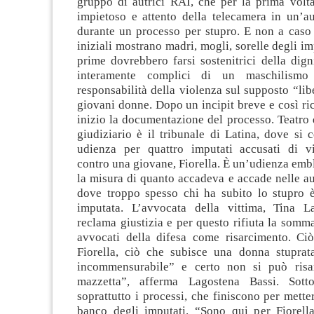
gruppo di autrici RAI, che per la prima volta
impietoso e attento della telecamera in un’au
durante un processo per stupro. E non a caso 
iniziali mostrano madri, mogli, sorelle degli im
prime dovrebbero farsi sostenitrici della dig
interamente complici di un maschilismo
responsabilità della violenza sul supposto “lib
giovani donne. Dopo un incipit breve e così ric
inizio la documentazione del processo. Teatro 
giudiziario è il tribunale di Latina, dove si 
udienza per quattro imputati accusati di v
contro una giovane, Fiorella. È un’udienza emb
la misura di quanto accadeva e accade nelle aul
dove troppo spesso chi ha subito lo stupro è
imputata. L’avvocata della vittima, Tina L
reclama giustizia e per questo rifiuta la somm
avvocati della difesa come risarcimento. Ci
Fiorella, ciò che subisce una donna stupra
incommensurabile” e certo non si può risa
mazzetta”, afferma Lagostena Bassi. Sot
soprattutto i processi, che finiscono per metter
banco degli imputati. “Sono qui per Fiorella