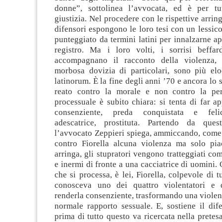
donne”, sottolinea l’avvocata, ed è per tu
giustizia. Nel procedere con le rispettive arrin
difensori espongono le loro tesi con un lessic
punteggiato da termini latini per innalzarne a
registro. Ma i loro volti, i sorrisi beffa
accompagnano il racconto della violenza, r
morbosa dovizia di particolari, sono più elo
latinorum. È la fine degli anni ’70 e ancora lo 
reato contro la morale e non contro la per
processuale è subito chiara: si tenta di far a
consenziente, preda conquistata e felic
adescatrice, prostituta. Partendo da ques
l’avvocato Zeppieri spiega, ammiccando, come 
contro Fiorella alcuna violenza ma solo pia
arringa, gli stupratori vengono tratteggiati com
e inermi di fronte a una cacciatrice di uomini. 
che si processa, è lei, Fiorella, colpevole di t
conosceva uno dei quattro violentatori e 
renderla consenziente, trasformando una violen
normale rapporto sessuale. E, sostiene il dif
prima di tutto questo va ricercata nella pretes